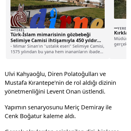
YEREL
YEREL
Kırklar
Türk-İslam mimarisinin gözbebeği
Müdürlü
Selimiye Camisi ihtişamıyla 450 yıldır
gerçekle
ilgi görüyor haberi
- Mimar Sinan'ın "ustalık eseri" Selimiye Camisi,
bakımı, 
1575 yılından bu yana hem inananların ibadet
ettiği hem de turistlerin hayranlıkla gezdiği
eşsiz mabet olarak öne çıkıyor- VEKAM
Direktörü ve Koç Üniversitesi Öğretim Üyesi
Ulvi Kahyaoğlu, Diren Polatoğulları ve
Prof. Dr. Filiz Çalışlar Yenişehirlioğlu:- "Selimiye
Camisi'nde ilk kez çinilerde yeşil renk ortaya
Mustafa Kırantepe'nin de rol aldığı dizinin
çıkıyor. Daha önceki dönemlerde camilerde
yönetmenliğini Levent Onan üstlendi.
güzel bir yeşil renk yok. 1575'ten sonra yapılan
camilerdeki çinilerde bu yeşil renklerin
kullanıldığını görüyoruz"
Yapımın senaryosunu Meriç Demiray ile
Cenk Boğatur kaleme aldı.