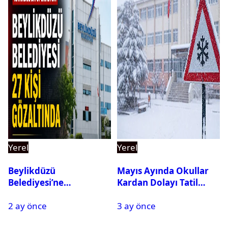
Yerel
Yerel
Beylikdüzü
Mayıs Ayında Okullar
Belediyesi’ne
Kardan Dolayı Tatil
Operasyon: 27 Kişi
Edildi
2 ay önce
3 ay önce
Gözaltına Alındı