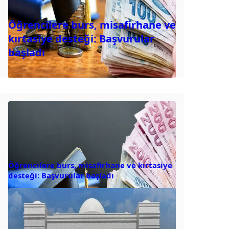
Öğrencilere burs, misafirhane ve
kırtasiye desteği: Başvurular
başladı
Öğrencilere burs, misafirhane ve kırtasiye
desteği: Başvurular başladı