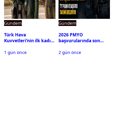
Gündem
Gündem
Türk Hava
2026 PMYO
Kuvvetleri’nin ilk kadın
başvurularında son
generali Özlem
durum ne?
1 gün önce
2 gün önce
Karapınar hakkında
dikkat çeken detay
ortaya çıktı