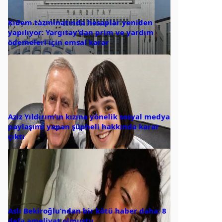
Kıdem tazminatında hesaplar yeniden
yapılıyor: Yargıtay’dan prim ve yardım
ödemeleri için emsal karar
Aziz Yıldırım’ın kızına yönelik sosyal medya
paylaşımı yapan şüpheli hakkında karar
çıktı
Aslı Bekiroğlu’ndan bir kötü haber daha: 8
defa ameliyat olmuştu