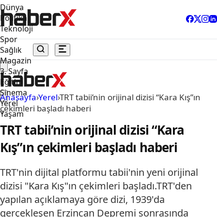
Dünya
Politika
Teknoloji
Spor
Sağlık
Magazin
3. Sayfa
Eğitim
Sinema
Anasayfa
›
Yerel
›
TRT tabii’nin orijinal dizisi “Kara Kış”ın
Yerel
çekimleri başladı haberi
Yaşam
TRT tabii’nin orijinal dizisi “Kara
Kış”ın çekimleri başladı haberi
TRT'nin dijital platformu tabii'nin yeni orijinal
dizisi "Kara Kış"ın çekimleri başladı.TRT'den
yapılan açıklamaya göre dizi, 1939'da
gerçekleşen Erzincan Depremi sonrasında