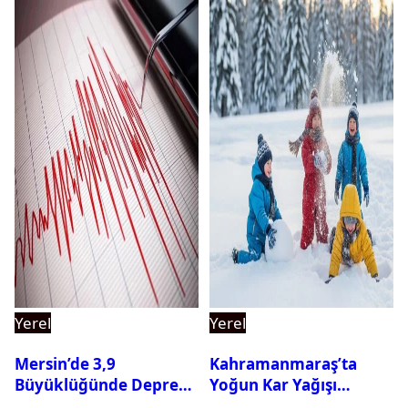
Yerel
Yerel
Mersin’de 3,9
Kahramanmaraş’ta
Büyüklüğünde Deprem
Yoğun Kar Yağışı
Oldu
Nedeniyle Okullar Yarın