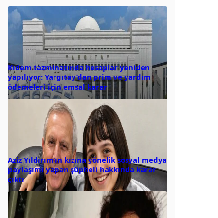
Kıdem tazminatında hesaplar yeniden
yapılıyor: Yargıtay’dan prim ve yardım
ödemeleri için emsal karar
Aziz Yıldırım’ın kızına yönelik sosyal medya
paylaşımı yapan şüpheli hakkında karar
çıktı