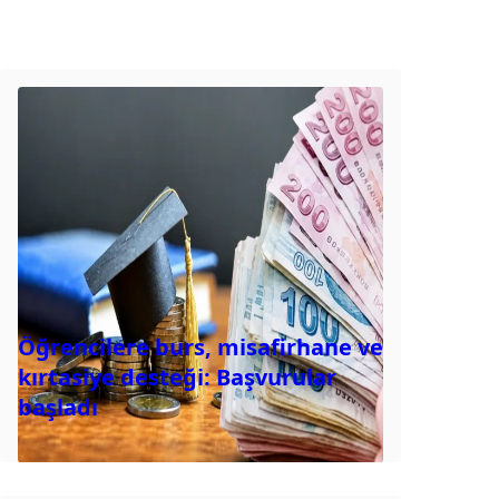
Öğrencilere burs, misafirhane ve
kırtasiye desteği: Başvurular
başladı