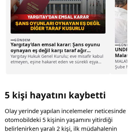
GÜNDEM
Yargıtay’dan emsal karar: Şans oyunu
GÜNDE
UNDP M
oynayan eş değil karşı taraf ağır
Malaty
kusurlu sayıldı
Yargıtay Hukuk Genel Kurulu; eve misafir kabul
MALATYA 
etmeyen, eşine hakaret eden ve sürekli eşya
Şube Müd
değiştirerek masraf çıkaran kadını ağır kusurlu
Hizmetler
sayarak, kadının eşine tazminat ödemesine
karar verdi.
5 kişi hayatını kaybetti
Olay yerinde yapılan incelemeler neticesinde
otomobildeki 5 kişinin yaşamını yitirdiği
belirlenirken yaralı 2 kişi, ilk müdahalenin