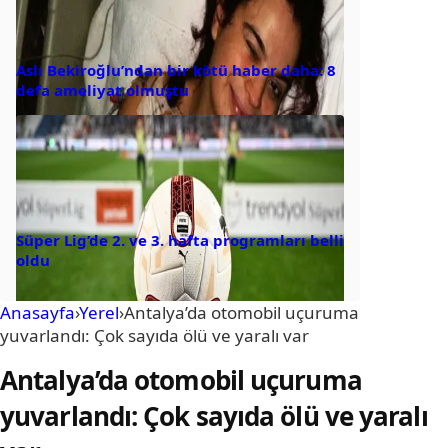
Aslı Bekiroğlu’ndan bir kötü haber daha: 8
defa ameliyat olmuştu
Süper Lig’de 2. ve 3. hafta programları belli
oldu
Anasayfa
›
Yerel
›
Antalya’da otomobil uçuruma
yuvarlandı: Çok sayıda ölü ve yaralı var
Antalya’da otomobil uçuruma
yuvarlandı: Çok sayıda ölü ve yaralı