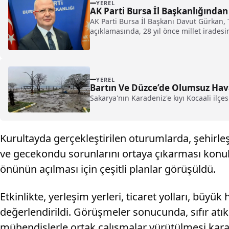
YEREL
AK Parti Bursa İl Başkanlığından
AK Parti Bursa İl Başkanı Davut Gürkan, T
açıklamasında, 28 yıl önce millet iradesi
YEREL
Bartın Ve Düzce’de Olumsuz Hava
Sakarya'nın Karadeniz'e kıyı Kocaali ilçes
Kurultayda gerçekleştirilen oturumlarda, şehirle
ve gecekondu sorunlarını ortaya çıkarması konula
önünün açılması için çeşitli planlar görüşüldü.
Etkinlikte, yerleşim yerleri, ticaret yolları, büyü
değerlendirildi. Görüşmeler sonucunda, sıfır atık v
mühendislerle ortak çalışmalar yürütülmesi karar