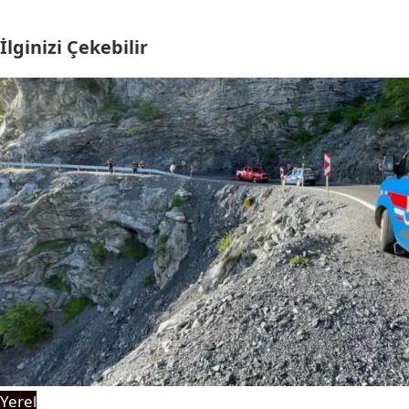
İlginizi Çekebilir
Yerel