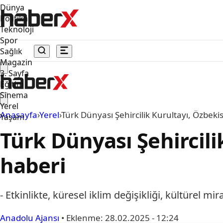
Dünya
Politika
Teknoloji
Spor
Sağlık
Magazin
3. Sayfa
Eğitim
Sinema
Yerel
Anasayfa
›
Yerel
›
Türk Dünyası Şehircilik Kurultayı, Özbek
Yaşam
Türk Dünyası Şehircili
haberi
- Etkinlikte, küresel iklim değişikliği, kültürel mir
Anadolu Ajansı
•
Eklenme:
28.02.2025 - 12:24