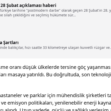
 28 Şubat açıklaması haberi
ürkiye tarihine "postmodern darbe" olarak geçen 28 Şubat'ın 28. yıl
ne silah çekildiğini ve seçilmiş hükümete sür...
 Şartları
inde balıkçılar, hızı saatte 33 kilometreye ulaşan kuvvetli rüzgar ve.
şme oranı düşük ülkelerde tersine göç yaşanması,
rı masaya yatırıldı. Bu doğrultuda, son teknoloji
k hastaneler ve parklar için mühendislik şirketleri
e emisyon politikaları, yenilenebilir enerji kaynak
ı alındı. Uzun vadede, güçlü ve sağlıklı yerleşim