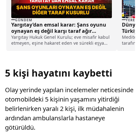
GÜNDEM
YEREL
Yargıtay’dan emsal karar: Şans oyunu
Dünyan
oynayan eş değil karşı taraf ağır
Türkiy
kusurlu sayıldı
Yargıtay Hukuk Genel Kurulu; eve misafir kabul
Mediter
etmeyen, eşine hakaret eden ve sürekli eşya
tarafında
değiştirerek masraf çıkaran kadını ağır kusurlu
konteyne
sayarak, kadının eşine tazminat ödemesine
karar verdi.
5 kişi hayatını kaybetti
Olay yerinde yapılan incelemeler neticesinde
otomobildeki 5 kişinin yaşamını yitirdiği
belirlenirken yaralı 2 kişi, ilk müdahalenin
ardından ambulanslarla hastaneye
götürüldü.