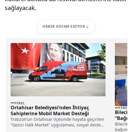
sağlayacak.
HABER DEVAM EDIYOR
YEREL
Ortahisar Belediyesi’nden İhtiyaç
YEREL
Bilecik
Sahiplerine Mobil Market Desteği
“Bağıml
Trabzon’un Ortahisar ilçesinde hayata geçirilen
eğitimi
Bilecik 
“Gezici Halk Market” uygulaması, sosyal destek
bağımlıl
hizmetlerine yeni bir...