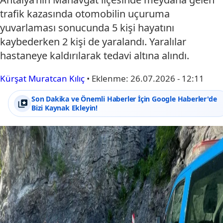
trafik kazasında otomobilin uçuruma
yuvarlaması sonucunda 5 kişi hayatını
kaybederken 2 kişi de yaralandı. Yaralılar
hastaneye kaldırılarak tedavi altına alındı.
Kürşat Muratcan Kılıç
•
Eklenme:
26.07.2026 - 12:11
Son Dakika ve Önemli Haberler İçin Google Haberler'de
Bizi Kaynak Ekleyin!