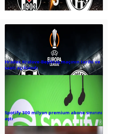
Hradec Kralove-Beşiktaş maçının tarihi ve
saati açıklandı
Spotify 300 milyon premium abone sınırını
aştı