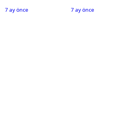
Oldu
Nedeniyle Okullar Yarın
7 ay önce
7 ay önce
Tatil