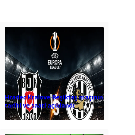
Hradec Kralove-Beşiktaş maçının
tarihi ve saati açıklandı