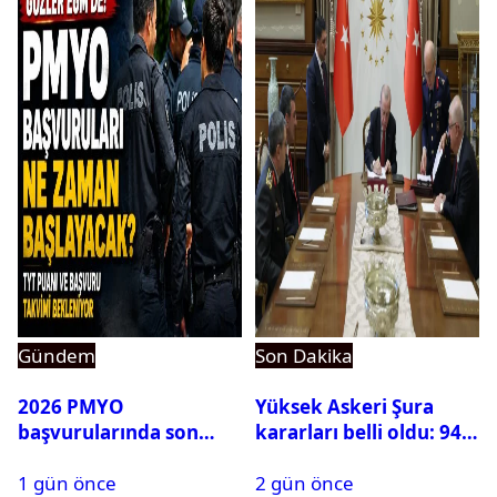
Gündem
Son Dakika
2026 PMYO
Yüksek Askeri Şura
başvurularında son
kararları belli oldu: 94
durum ne?
isim terfi etti
1 gün önce
2 gün önce