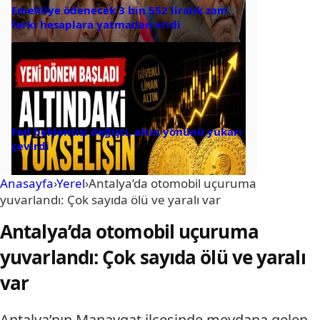
Emekliye ödenecek 3 bin 552 liralık zam
farkı hesaplara yatmadan eridi
Fed beklentisi değişti, altın yönünü yukarı
çevirdi
Anasayfa
›
Yerel
›
Antalya’da otomobil uçuruma
yuvarlandı: Çok sayıda ölü ve yaralı var
Antalya’da otomobil uçuruma
yuvarlandı: Çok sayıda ölü ve yaralı
var
Antalya’nın Manavgat ilçesinde meydana gelen