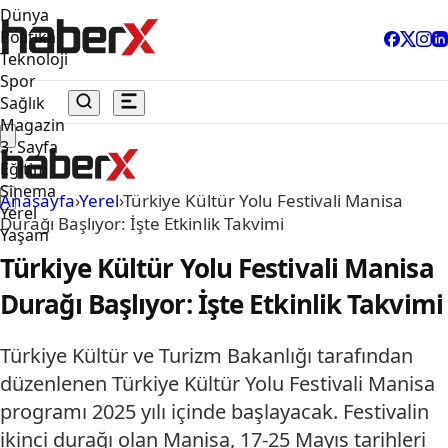
Dünya
Politika
Teknoloji
Spor
Sağlık
Magazin
3. Sayfa
Eğitim
Sinema
Anasayfa
›
Yerel
›
Türkiye Kültür Yolu Festivali Manisa
Yerel
Durağı Başlıyor: İşte Etkinlik Takvimi
Yaşam
Türkiye Kültür Yolu Festivali Manisa
Durağı Başlıyor: İşte Etkinlik Takvimi
Türkiye Kültür ve Turizm Bakanlığı tarafından
düzenlenen Türkiye Kültür Yolu Festivali Manisa
programı 2025 yılı içinde başlayacak. Festivalin
ikinci durağı olan Manisa, 17-25 Mayıs tarihleri