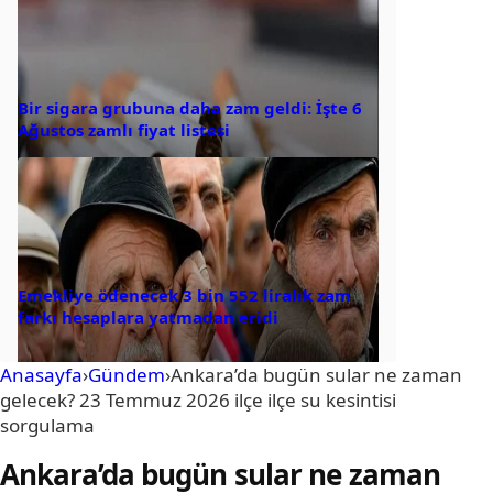
Bir sigara grubuna daha zam geldi: İşte 6
Ağustos zamlı fiyat listesi
Emekliye ödenecek 3 bin 552 liralık zam
farkı hesaplara yatmadan eridi
Anasayfa
›
Gündem
›
Ankara’da bugün sular ne zaman
gelecek? 23 Temmuz 2026 ilçe ilçe su kesintisi
sorgulama
Ankara’da bugün sular ne zaman