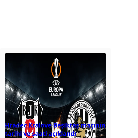
Hradec Kralove-Beşiktaş maçının
tarihi ve saati açıklandı