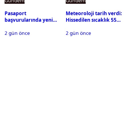
Gündem
Gündem
Pasaport
Meteoroloji tarih verdi:
başvurularında yeni
Hissedilen sıcaklık 55
dönem başladı
dereceye ulaşabilir
2 gün önce
2 gün önce