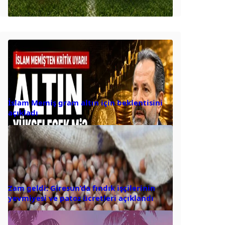
İslam Memiş gram altın için beklentisini
açıkladı
Zam geldi: Giresun’da fındık işçilerinin
yevmiyesi ve patoz ücretleri açıklandı