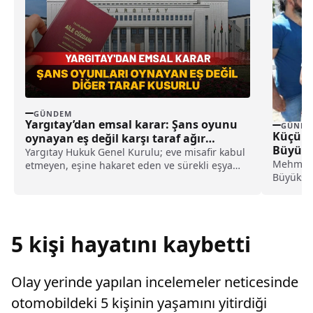
GÜNDEM
Yargıtay’dan emsal karar: Şans oyunu
GÜNDE
Küçük 
oynayan eş değil karşı taraf ağır
Büyükk
kusurlu sayıldı
Yargıtay Hukuk Genel Kurulu; eve misafir kabul
Mehmet U
etmeyen, eşine hakaret eden ve sürekli eşya
Büyükşeh
değiştirerek masraf çıkaran kadını ağır kusurlu
Büyükkıl
sayarak, kadının eşine tazminat ödemesine
karar verdi.
5 kişi hayatını kaybetti
Olay yerinde yapılan incelemeler neticesinde
otomobildeki 5 kişinin yaşamını yitirdiği