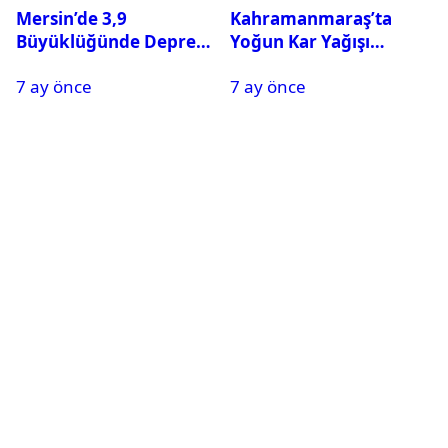
Mersin’de 3,9
Kahramanmaraş’ta
Büyüklüğünde Deprem
Yoğun Kar Yağışı
Oldu
Nedeniyle Okullar Yarın
7 ay önce
7 ay önce
Tatil