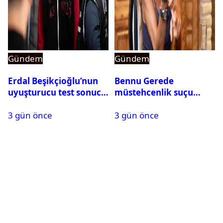
Gündem
Gündem
Erdal Beşikçioğlu’nun
Bennu Gerede
uyuşturucu test sonucu
müstehcenlik suçu
belli oldu
kapsamında gözaltına
3 gün önce
3 gün önce
alındı