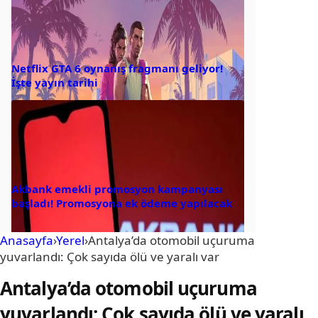
Netflix GTA 6 oynanış fragmanı geliyor!
İşte yayın tarihi
Akbank emekli promosyon kampanyası
başladı! Promosyona ek ödeme yapılacak
Anasayfa
›
Yerel
›
Antalya’da otomobil uçuruma
yuvarlandı: Çok sayıda ölü ve yaralı var
Antalya’da otomobil uçuruma
yuvarlandı: Çok sayıda ölü ve yaralı