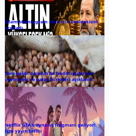
İslam Memiş gram altın için beklentisini
açıkladı
Zam geldi: Giresun’da fındık işçilerinin
yevmiyesi ve patoz ücretleri açıklandı
Netflix GTA 6 oynanış fragmanı geliyor!
İşte yayın tarihi