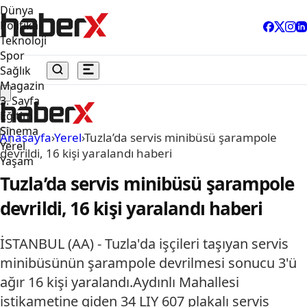
Dünya
Politika
Teknoloji
Spor
Sağlık
Magazin
3. Sayfa
Eğitim
Sinema
Anasayfa
›
Yerel
›
Tuzla’da servis minibüsü şarampole
Yerel
devrildi, 16 kişi yaralandı haberi
Yaşam
Tuzla’da servis minibüsü şarampole
devrildi, 16 kişi yaralandı haberi
İSTANBUL (AA) - Tuzla'da işçileri taşıyan servis
minibüsünün şarampole devrilmesi sonucu 3'ü
ağır 16 kişi yaralandı.Aydınlı Mahallesi
istikametine giden 34 LIY 607 plakalı servis