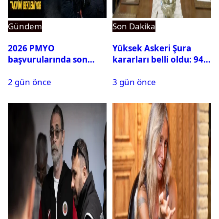
Gündem
Son Dakika
2026 PMYO
Yüksek Askeri Şura
başvurularında son
kararları belli oldu: 94
durum ne?
isim terfi etti
2 gün önce
3 gün önce