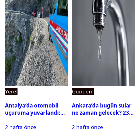
Yerel
Gündem
Antalya’da otomobil
Ankara’da bugün sular
uçuruma yuvarlandı:
ne zaman gelecek? 23
Çok sayıda ölü ve yaralı
Temmuz 2026 ilçe ilçe
2 hafta önce
2 hafta önce
var
su kesintisi sorgulama