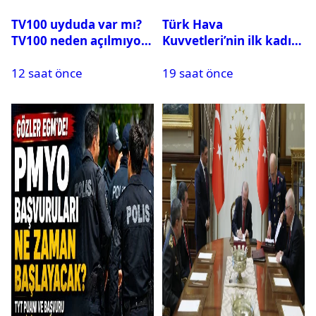
TV100 uyduda var mı?
Türk Hava
TV100 neden açılmıyor?
Kuvvetleri’nin ilk kadın
generali Özlem
12 saat önce
19 saat önce
Karapınar hakkında
dikkat çeken detay
ortaya çıktı