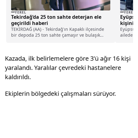
YEREL
YEREL
Tekirdağ’da 25 ton sahte deterjan ele
Eyüpsul
geçirildi haberi
kişinin
TEKİRDAĞ (AA) - Tekirdağ'ın Kapaklı ilçesinde
Eyüpsult
bir depoda 25 ton sahte çamaşır ve bulaşık
aileden 4
deterjanı ele geçirildi.İl Jandarma Komutanlığı
Akşemset
ekipleri, Kapaklı'daki bir depoda sahte deterjan
apartman
üretimi yapıldığı bilgisi üzerine çalışma
öldürüle
Kazada, ilk belirlemelere göre 3'ü ağır 16 kişi
başlattı.Depoda yap...
Mehmet Y
yaralandı. Yaralılar çevredeki hastanelere
kaldırıldı.
Ekiplerin bölgedeki çalışmaları sürüyor.