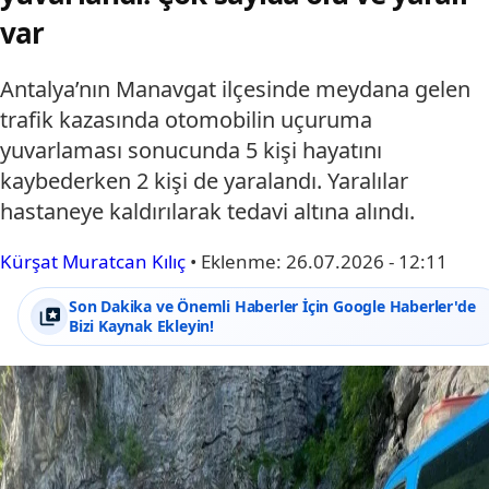
var
Antalya’nın Manavgat ilçesinde meydana gelen
trafik kazasında otomobilin uçuruma
yuvarlaması sonucunda 5 kişi hayatını
kaybederken 2 kişi de yaralandı. Yaralılar
hastaneye kaldırılarak tedavi altına alındı.
Kürşat Muratcan Kılıç
•
Eklenme:
26.07.2026 - 12:11
Son Dakika ve Önemli Haberler İçin Google Haberler'de
Bizi Kaynak Ekleyin!