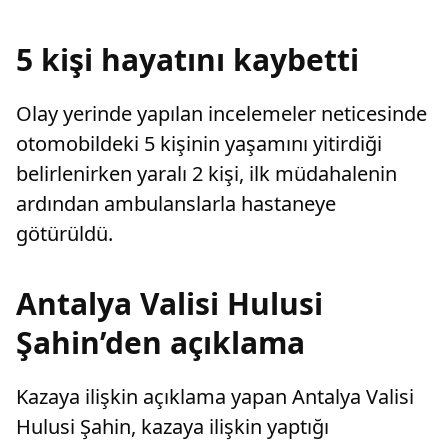
duyurdu.
karar verdi.
RAV4 ür
GR SPORT
5 kişi hayatını kaybetti
Olay yerinde yapılan incelemeler neticesinde
otomobildeki 5 kişinin yaşamını yitirdiği
belirlenirken yaralı 2 kişi, ilk müdahalenin
ardından ambulanslarla hastaneye
götürüldü.
Antalya Valisi Hulusi
Şahin’den açıklama
Kazaya ilişkin açıklama yapan Antalya Valisi
Hulusi Şahin, kazaya ilişkin yaptığı