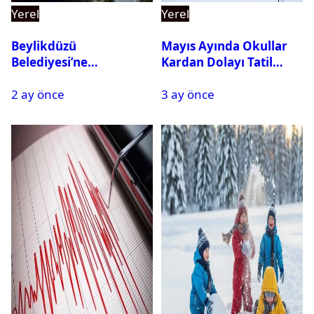
Yerel
Yerel
Beylikdüzü
Mayıs Ayında Okullar
Belediyesi’ne
Kardan Dolayı Tatil
Operasyon: 27 Kişi
Edildi
2 ay önce
3 ay önce
Gözaltına Alındı