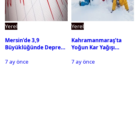
Yerel
Yerel
Mersin’de 3,9
Kahramanmaraş’ta
Büyüklüğünde Deprem
Yoğun Kar Yağışı
Oldu
Nedeniyle Okullar Yarın
7 ay önce
7 ay önce
Tatil