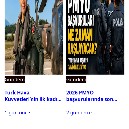
Gündem
Gündem
Türk Hava
2026 PMYO
Kuvvetleri’nin ilk kadın
başvurularında son
generali Özlem
durum ne?
1 gün önce
2 gün önce
Karapınar hakkında
dikkat çeken detay
ortaya çıktı