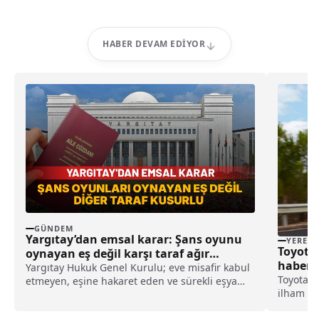
HABER DEVAM EDIYOR
GÜNDEM
Yargıtay’dan emsal karar: Şans oyunu
YEREL
Toyota
oynayan eş değil karşı taraf ağır
haberi
kusurlu sayıldı
Yargıtay Hukuk Genel Kurulu; eve misafir kabul
Toyota, 
etmeyen, eşine hakaret eden ve sürekli eşya
ilham a
değiştirerek masraf çıkaran kadını ağır kusurlu
modeliyl
sayarak, kadının eşine tazminat ödemesine