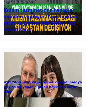
Kıdem tazminatında hesaplar
yeniden yapılıyor: Yargıtay’dan
prim ve yardım ödemeleri için
emsal karar
Aziz Yıldırım’ın kızına yönelik sosyal medya
paylaşımı yapan şüpheli hakkında karar
çıktı