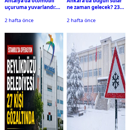
Antalya’da otomobil
Ankara’da bugün sular
uçuruma yuvarlandı:
ne zaman gelecek? 23
Çok sayıda ölü ve yaralı
Temmuz 2026 ilçe ilçe
2 hafta önce
2 hafta önce
var
su kesintisi sorgulama