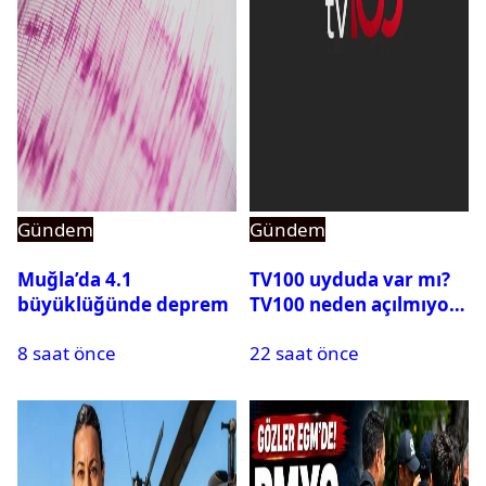
Gündem
Gündem
Muğla’da 4.1
TV100 uyduda var mı?
büyüklüğünde deprem
TV100 neden açılmıyor?
8 saat önce
22 saat önce