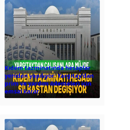
Kıdem tazminatında hesaplar
yeniden yapılıyor: Yargıtay’dan
prim ve yardım ödemeleri için
emsal karar