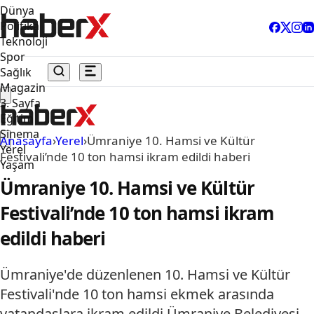
Dünya
Politika
Teknoloji
Spor
Sağlık
Magazin
3. Sayfa
Eğitim
Sinema
Anasayfa
›
Yerel
›
Ümraniye 10. Hamsi ve Kültür
Yerel
Festivali’nde 10 ton hamsi ikram edildi haberi
Yaşam
Ümraniye 10. Hamsi ve Kültür
Festivali’nde 10 ton hamsi ikram
edildi haberi
Ümraniye'de düzenlenen 10. Hamsi ve Kültür
Festivali'nde 10 ton hamsi ekmek arasında
vatandaşlara ikram edildi.Ümraniye Belediyesi