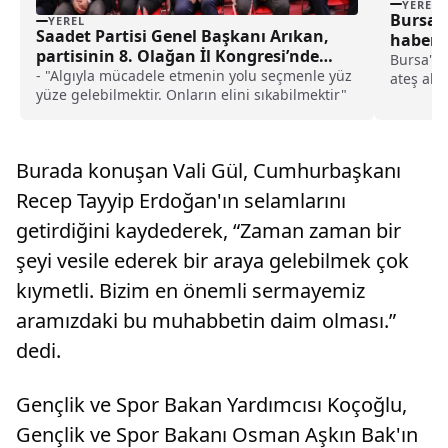
YEREL
Bursa’d
YEREL
Saadet Partisi Genel Başkanı Arıkan,
haberi
partisinin 8. Olağan İl Kongresi’nde
Bursa'nı
konuştu: haberi
- "Algıyla mücadele etmenin yolu seçmenle yüz
ateş alm
yüze gelebilmektir. Onların elini sıkabilmektir"
Esatbey 
yerinde 
vurdu.İh
ekipleri 
Burada konuşan Vali Gül, Cumhurbaşkanı
Recep Tayyip Erdoğan'ın selamlarını
getirdiğini kaydederek, “Zaman zaman bir
şeyi vesile ederek bir araya gelebilmek çok
kıymetli. Bizim en önemli sermayemiz
aramızdaki bu muhabbetin daim olması.”
dedi.
Gençlik ve Spor Bakan Yardımcısı Koçoğlu,
Gençlik ve Spor Bakanı Osman Aşkın Bak'ın