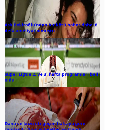
Aslı Bekiroğlu’ndan bir kötü haber daha: 8
defa ameliyat olmuştu
Süper Lig’de 2. ve 3. hafta programları belli
oldu
Dana ve kuzu eti geçen haftaya göre
zamlandı: Güncel fiyatlar açıklandı