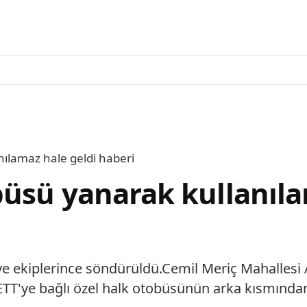
ılamaz hale geldi haberi
üsü yanarak kullanıla
iye ekiplerince söndürüldü.Cemil Meriç Mahalle
İETT'ye bağlı özel halk otobüsünün arka kısmında