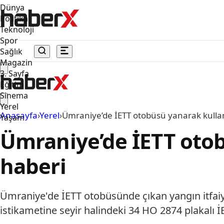
Dünya
Politika
Teknoloji
Spor
Sağlık
Magazin
3. Sayfa
Eğitim
Sinema
Yerel
Anasayfa
›
Yerel
›
Ümraniye’de İETT otobüsü yanarak kullan
Yaşam
Ümraniye’de İETT otob
haberi
Ümraniye'de İETT otobüsünde çıkan yangın itfa
istikametine seyir halindeki 34 HO 2874 plakalı 