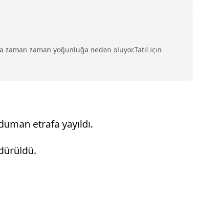
da zaman zaman yoğunluğa neden oluyor.Tatil için
duman etrafa yayıldı.
ndürüldü.