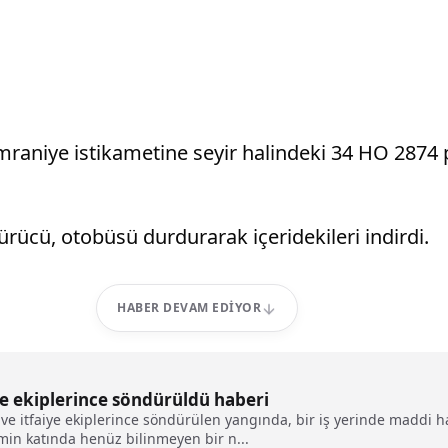
niye istikametine seyir halindeki 34 HO 2874 pl
ücü, otobüsü durdurarak içeridekileri indirdi.
HABER DEVAM EDIYOR
ye ekiplerince söndürüldü haberi
 ve itfaiye ekiplerince söndürülen yangında, bir iş yerinde maddi 
emin katında henüz bilinmeyen bir n...