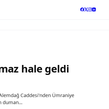
maz hale geldi
si Alemdağ Caddesi'nden Ümraniye
n duman...