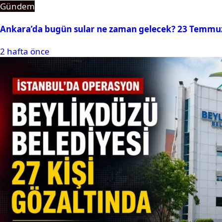
Gündem
Ankara’da bugün sular ne zaman gelecek? 23 Temmuz 2
2 hafta önce