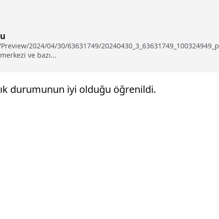
du
tu/Preview/2024/04/30/63631749/20240430_3_63631749_100324949_pr
merkezi ve bazı...
ık durumunun iyi olduğu öğrenildi.