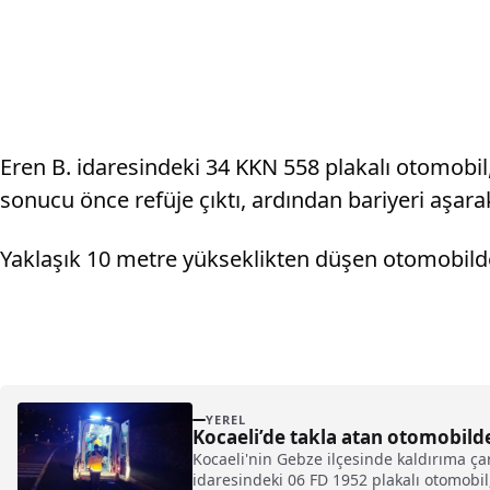
Eren B. idaresindeki 34 KKN 558 plakalı otomobi
sonucu önce refüje çıktı, ardından bariyeri aşar
Yaklaşık 10 metre yükseklikten düşen otomobilde 
YEREL
Kocaeli’de takla atan otomobilde
Kocaeli'nin Gebze ilçesinde kaldırıma ça
idaresindeki 06 FD 1952 plakalı otomobil