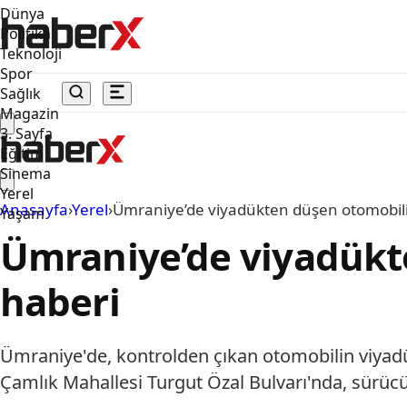
Dünya
Politika
Teknoloji
Spor
Sağlık
Magazin
3. Sayfa
Eğitim
Sinema
Yerel
Anasayfa
›
Yerel
›
Ümraniye’de viyadükten düşen otomobili
Yaşam
Ümraniye’de viyadükt
haberi
Ümraniye'de, kontrolden çıkan otomobilin viyadü
Çamlık Mahallesi Turgut Özal Bulvarı'nda, sürüc