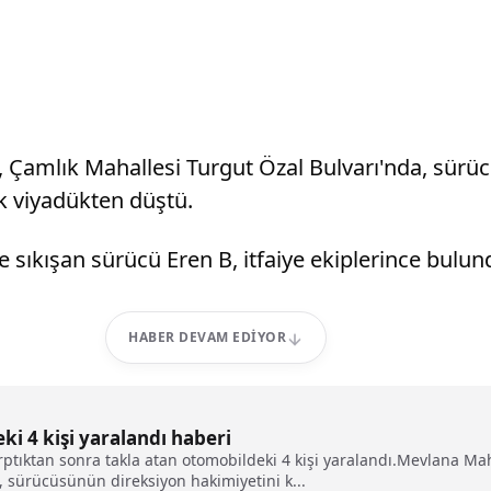
l, Çamlık Mahallesi Turgut Özal Bulvarı'nda, sür
ak viyadükten düştü.
sıkışan sürücü Eren B, itfaiye ekiplerince bulund
HABER DEVAM EDIYOR
ki 4 kişi yaralandı haberi
rptıktan sonra takla atan otomobildeki 4 kişi yaralandı.Mevlana Ma
, sürücüsünün direksiyon hakimiyetini k...