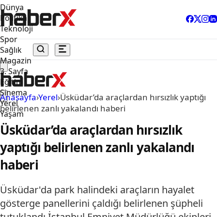
Dünya
Politika
Teknoloji
Spor
Sağlık
Magazin
3. Sayfa
Eğitim
Sinema
Anasayfa
›
Yerel
›
Üsküdar’da araçlardan hırsızlık yaptığı
Yerel
belirlenen zanlı yakalandı haberi
Yaşam
Üsküdar’da araçlardan hırsızlık
yaptığı belirlenen zanlı yakalandı
haberi
Üsküdar'da park halindeki araçların hayalet
gösterge panellerini çaldığı belirlenen şüpheli
tutuklandı.İstanbul Emniyet Müdürlüğü ekipleri,