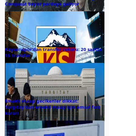
Conquest beyaz perdeye geliyor
Kayserispor’dan transfer rekoru: 20 saatte
15 transfer
Emekli maaşı gecikenler dikkat:
Yargıtay’dan emekli maaşı için emsal faiz
kararı