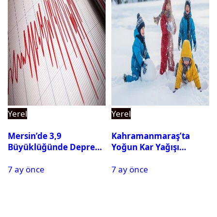
Yerel
Yerel
Mersin’de 3,9
Kahramanmaraş’ta
Büyüklüğünde Deprem
Yoğun Kar Yağışı
Oldu
Nedeniyle Okullar Yarın
7 ay önce
7 ay önce
Tatil