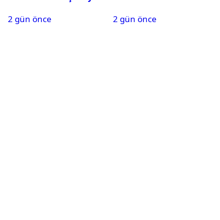
generali Özlem
2 gün önce
2 gün önce
Karapınar hakkında
dikkat çeken detay
ortaya çıktı