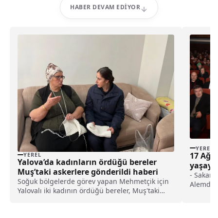
HABER DEVAM EDIYOR
YEREL
17 Ağu
YEREL
Yalova’da kadınların ördüğü bereler
yaşaya
Muş’taki askerlere gönderildi haberi
dönüşü
- Sakary
Soğuk bölgelerde görev yapan Mehmetçik için
Alemdar:
Yalovalı iki kadının ördüğü bereler, Muş'taki
ikinci b
askerlere ulaştırıldı.Yalova Valiliğinden yapılan
can ve m
açıklamaya göre, Çınarcık ilçesinde ikamet
kentsel