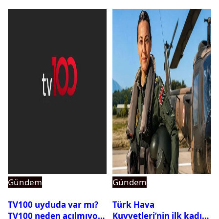
Gündem
Gündem
TV100 uyduda var mı?
Türk Hava
TV100 neden açılmıyor?
Kuvvetleri’nin ilk kadın