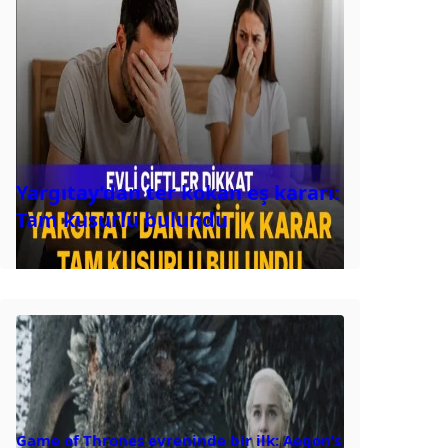
Yargıtay’dan ter kokan eş kararı:
Tam kusurlu bulundu
Game of Thrones evreninde bir ilk: Aegon’s