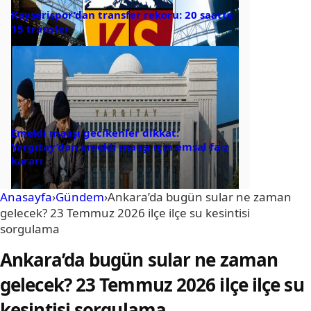
Kayserispor’dan transfer rekoru: 20 saatte
15 transfer
Emekli maaşı gecikenler dikkat:
Yargıtay’dan emekli maaşı için emsal faiz
kararı
Anasayfa
›
Gündem
›
Ankara’da bugün sular ne zaman
gelecek? 23 Temmuz 2026 ilçe ilçe su kesintisi
sorgulama
Ankara’da bugün sular ne zaman
gelecek? 23 Temmuz 2026 ilçe ilçe su
kesintisi sorgulama