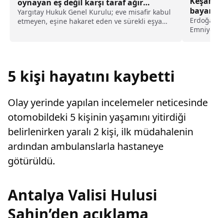
Keşan’
oynayan eş değil karşı taraf ağır
bayan 
kusurlu sayıldı
Yargıtay Hukuk Genel Kurulu; eve misafir kabul
Erdoğan 
etmeyen, eşine hakaret eden ve sürekli eşya
Emniyet 
değiştirerek masraf çıkaran kadını ağır kusurlu
şahıs...
sayarak, kadının eşine tazminat ödemesine
karar verdi.
5 kişi hayatını kaybetti
Olay yerinde yapılan incelemeler neticesinde
otomobildeki 5 kişinin yaşamını yitirdiği
belirlenirken yaralı 2 kişi, ilk müdahalenin
ardından ambulanslarla hastaneye
götürüldü.
Antalya Valisi Hulusi
Şahin’den açıklama