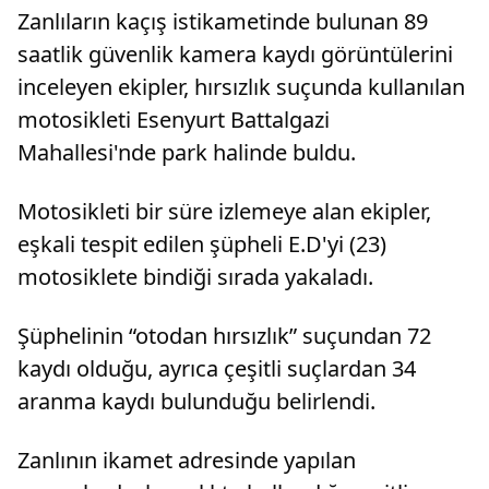
eden 65 yaşındaki Selma Özmen ve 74
kanaat g
Zanlıların kaçış istikametinde bulunan 89
yaşındaki Sabahat ...
saatlik güvenlik kamera kaydı görüntülerini
inceleyen ekipler, hırsızlık suçunda kullanılan
motosikleti Esenyurt Battalgazi
Mahallesi'nde park halinde buldu.
Motosikleti bir süre izlemeye alan ekipler,
eşkali tespit edilen şüpheli E.D'yi (23)
motosiklete bindiği sırada yakaladı.
Şüphelinin “otodan hırsızlık” suçundan 72
kaydı olduğu, ayrıca çeşitli suçlardan 34
aranma kaydı bulunduğu belirlendi.
Zanlının ikamet adresinde yapılan