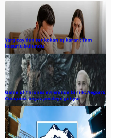
Yargıtay’dan ter kokan eş kararı: Tam
kusurlu bulundu
Game of Thrones evreninde bir ilk: Aegon’s
Conquest beyaz perdeye geliyor