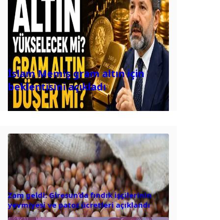
İslam Memiş gram altın için
beklentisini açıkladı
Zam geldi: Giresun’da fındık işçilerinin
yevmiyesi ve patoz ücretleri açıklandı