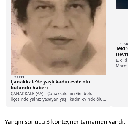
3. SAY
Tekird
Devrild
E.P. ida
Marmarae
levhasına
YEREL
Çanakkale’de yaşlı kadın evde ölü
bulundu haberi
ÇANAKKALE (AA) - Çanakkale'nin Gelibolu
ilçesinde yalnız yaşayan yaşlı kadın evinde ölü
bulundu.Camikebir Mahallesi Gölcük
Caddesindeki evinde yalnız yaşayan Elif
Çınar'dan (73) bir süre haber alamayan
Yangın sonucu 3 konteyner tamamen yandı.
yakınları, yaşlı kadını ikametinde hareketsiz...