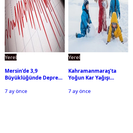
Yerel
Yerel
Mersin’de 3,9
Kahramanmaraş’ta
Büyüklüğünde Deprem
Yoğun Kar Yağışı
Oldu
Nedeniyle Okullar Yarın
7 ay önce
7 ay önce
Tatil