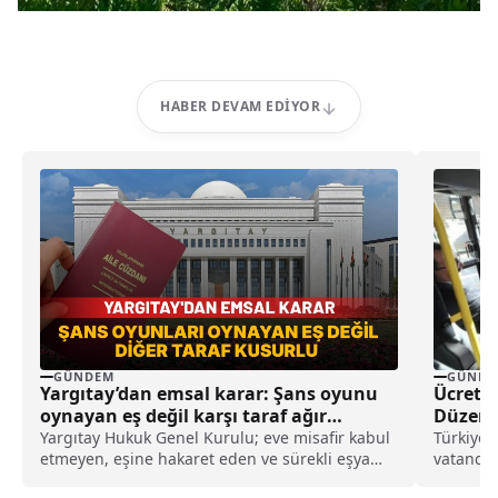
HABER DEVAM EDIYOR
GÜNDEM
GÜNDE
Yargıtay’dan emsal karar: Şans oyunu
Ücrets
oynayan eş değil karşı taraf ağır
Düzenl
kusurlu sayıldı
Yargıtay Hukuk Genel Kurulu; eve misafir kabul
Türkiye'
etmeyen, eşine hakaret eden ve sürekli eşya
vatandaş
değiştirerek masraf çıkaran kadını ağır kusurlu