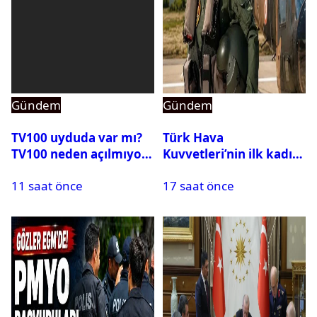
Gündem
Gündem
TV100 uyduda var mı?
Türk Hava
TV100 neden açılmıyor?
Kuvvetleri’nin ilk kadın
generali Özlem
11 saat önce
17 saat önce
Karapınar hakkında
dikkat çeken detay
ortaya çıktı