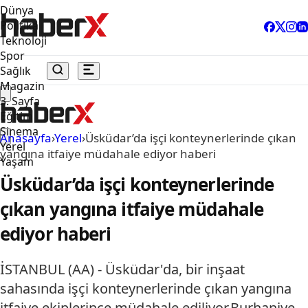
Dünya
Politika
Teknoloji
Spor
Sağlık
Magazin
3. Sayfa
Eğitim
Sinema
Anasayfa
›
Yerel
›
Üsküdar’da işçi konteynerlerinde çıkan
Yerel
yangına itfaiye müdahale ediyor haberi
Yaşam
Üsküdar’da işçi konteynerlerinde
çıkan yangına itfaiye müdahale
ediyor haberi
İSTANBUL (AA) - Üsküdar'da, bir inşaat
sahasında işçi konteynerlerinde çıkan yangına
itfaiye ekiplerince müdahale ediliyor.Burhaniye