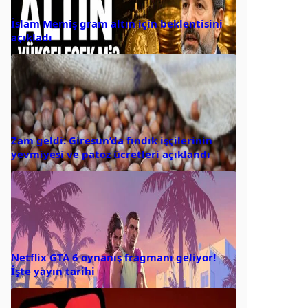
İslam Memiş gram altın için beklentisini
açıkladı
Zam geldi: Giresun’da fındık işçilerinin
yevmiyesi ve patoz ücretleri açıklandı
Netflix GTA 6 oynanış fragmanı geliyor!
İşte yayın tarihi