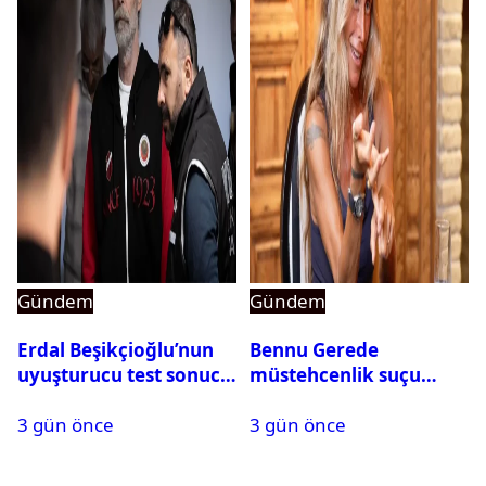
Gündem
Gündem
Erdal Beşikçioğlu’nun
Bennu Gerede
uyuşturucu test sonucu
müstehcenlik suçu
belli oldu
kapsamında gözaltına
3 gün önce
3 gün önce
alındı