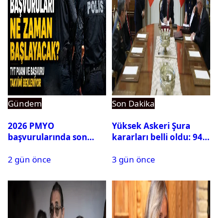
Gündem
Son Dakika
2026 PMYO
Yüksek Askeri Şura
başvurularında son
kararları belli oldu: 94
durum ne?
isim terfi etti
2 gün önce
3 gün önce