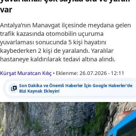
var
Antalya’nın Manavgat ilçesinde meydana gelen
trafik kazasında otomobilin uçuruma
yuvarlaması sonucunda 5 kişi hayatını
kaybederken 2 kişi de yaralandı. Yaralılar
hastaneye kaldırılarak tedavi altına alındı.
Kürşat Muratcan Kılıç
•
Eklenme:
26.07.2026 - 12:11
Son Dakika ve Önemli Haberler İçin Google Haberler'de
Bizi Kaynak Ekleyin!