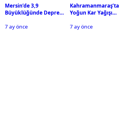
Mersin’de 3,9
Kahramanmaraş’ta
Büyüklüğünde Deprem
Yoğun Kar Yağışı
Oldu
Nedeniyle Okullar Yarın
7 ay önce
7 ay önce
Tatil