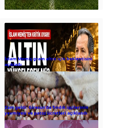
İslam Memiş gram altın için beklentisini
açıkladı
Zam geldi: Giresun’da fındık işçilerinin
yevmiyesi ve patoz ücretleri açıklandı