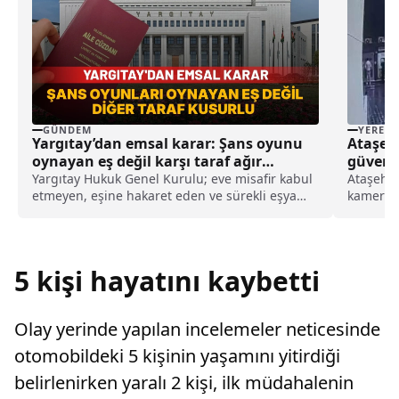
GÜNDEM
YEREL
Yargıtay’dan emsal karar: Şans oyunu
Ataşehi
oynayan eş değil karşı taraf ağır
güvenl
kusurlu sayıldı
Yargıtay Hukuk Genel Kurulu; eve misafir kabul
Ataşehir'
etmeyen, eşine hakaret eden ve sürekli eşya
kamerası
değiştirerek masraf çıkaran kadını ağır kusurlu
Müdürlüğ
sayarak, kadının eşine tazminat ödemesine
11 Şubat
karar verdi.
motosikl
yaptı.Kim
5 kişi hayatını kaybetti
Olay yerinde yapılan incelemeler neticesinde
otomobildeki 5 kişinin yaşamını yitirdiği
belirlenirken yaralı 2 kişi, ilk müdahalenin