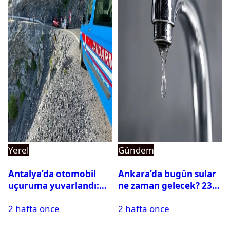
Yerel
Gündem
Antalya’da otomobil
Ankara’da bugün sular
uçuruma yuvarlandı:
ne zaman gelecek? 23
Çok sayıda ölü ve yaralı
Temmuz 2026 ilçe ilçe
2 hafta önce
2 hafta önce
var
su kesintisi sorgulama