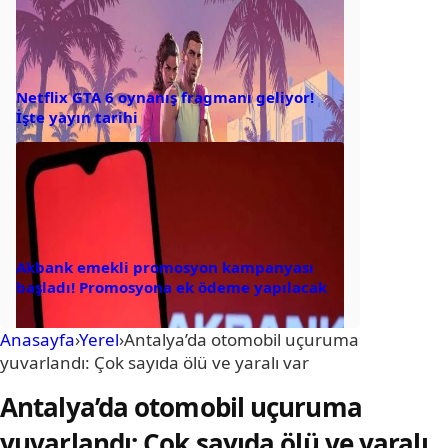
Netflix GTA 6 oynanış fragmanı geliyor!
İşte yayın tarihi
Akbank emekli promosyon kampanyası
başladı! Promosyona ek ödeme yapılacak
Anasayfa
›
Yerel
›
Antalya’da otomobil uçuruma
yuvarlandı: Çok sayıda ölü ve yaralı var
Antalya’da otomobil uçuruma
yuvarlandı: Çok sayıda ölü ve yaralı