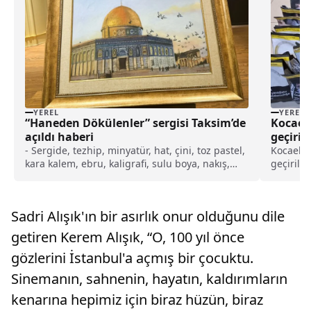
YEREL
YEREL
“Haneden Dökülenler” sergisi Taksim’de
Kocaeli
açıldı haberi
geçiril
- Sergide, tezhip, minyatür, hat, çini, toz pastel,
Kocaeli'
kara kalem, ebru, kaligrafi, sulu boya, nakış,
geçirild
katı ve dijital sanat gibi farklı türlerde yaklaşık
yapıldı.
200 eser beğeniye sunuldu
Organiz
ekipleri
Sadri Alışık'ın bir asırlık onur olduğunu dile
yönelik ç
getiren Kerem Alışık, “O, 100 yıl önce
gözlerini İstanbul'a açmış bir çocuktu.
Sinemanın, sahnenin, hayatın, kaldırımların
kenarına hepimiz için biraz hüzün, biraz