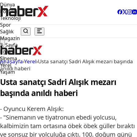
Dünya
Politika
Teknoloji
Spor
Sağlık
Magazin
3. Sayfa
Eğitim
Sinema
Anasayfa
›
Yerel
›
Usta sanatçı Sadri Alışık mezarı başında
Yerel
anıldı haberi
Yaşam
Usta sanatçı Sadri Alışık mezarı
başında anıldı haberi
- Oyuncu Kerem Alışık:
- "Sinemanın ve tiyatronun ebedi yolcusu,
kalbimizin tam ortasına öbek öbek güller bıraktı
ve sonsuz bir yolculuğa çıktı. 100. doğum günü