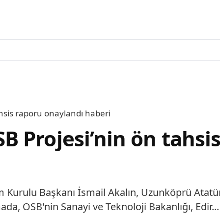
hsis raporu onaylandı haberi
 Projesi’nin ön tahsi
m Kurulu Başkanı İsmail Akalın, Uzunköprü Atatü
mada, OSB'nin Sanayi ve Teknoloji Bakanlığı, Edir...