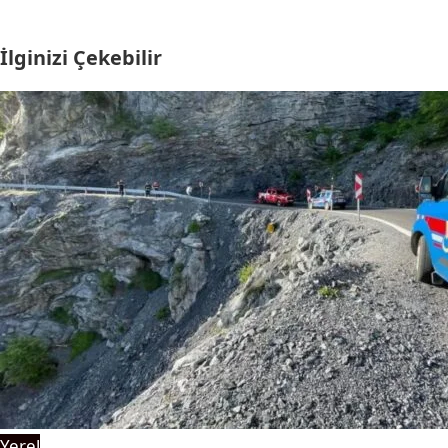
İlginizi Çekebilir
Yerel