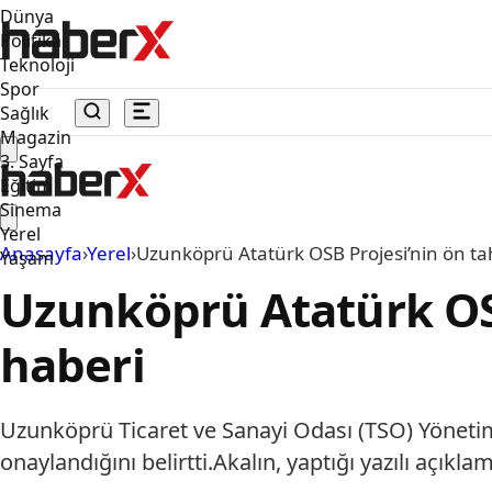
Dünya
Politika
Teknoloji
Spor
Sağlık
Magazin
3. Sayfa
Eğitim
Sinema
Yerel
Anasayfa
›
Yerel
›
Uzunköprü Atatürk OSB Projesi’nin ön ta
Yaşam
Uzunköprü Atatürk OSB
haberi
Uzunköprü Ticaret ve Sanayi Odası (TSO) Yöneti
onaylandığını belirtti.Akalın, yaptığı yazılı açıkla