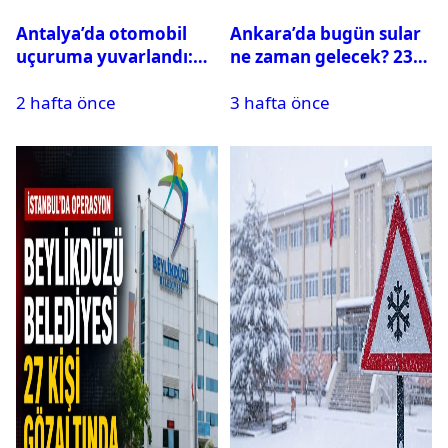
Antalya’da otomobil
Ankara’da bugün sular
uçuruma yuvarlandı:
ne zaman gelecek? 23
Çok sayıda ölü ve yaralı
Temmuz 2026 ilçe ilçe
2 hafta önce
3 hafta önce
var
su kesintisi sorgulama