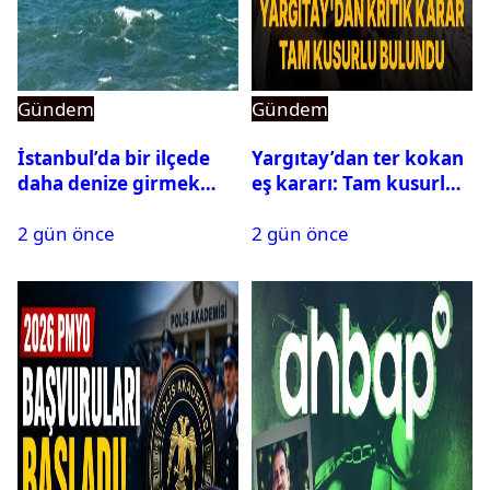
Gündem
Gündem
İstanbul’da bir ilçede
Yargıtay’dan ter kokan
daha denize girmek
eş kararı: Tam kusurlu
yasaklandı
bulundu
2 gün önce
2 gün önce