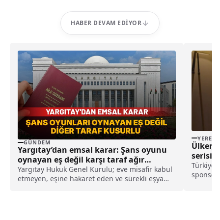
HABER DEVAM EDIYOR
YEREL
GÜNDEM
Ülker, 
Yargıtay’dan emsal karar: Şans oyunu
serisin
oynayan eş değil karşı taraf ağır
haberi
Türkiye 
kusurlu sayıldı
Yargıtay Hukuk Genel Kurulu; eve misafir kabul
sponsoru
etmeyen, eşine hakaret eden ve sürekli eşya
yaşam hi
değiştirerek masraf çıkaran kadını ağır kusurlu
hazırlad
sayarak, kadının eşine tazminat ödemesine
serisini
karar verdi.
Şampiyon