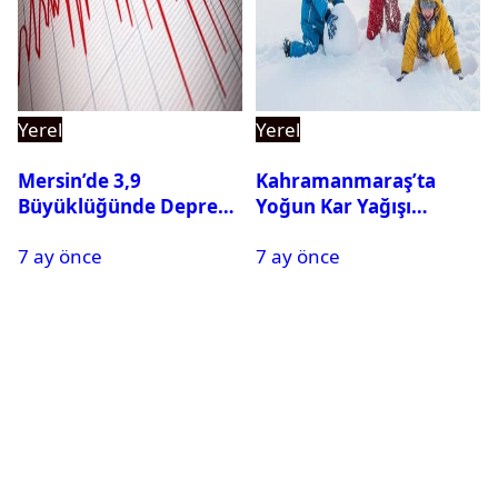
Yerel
Yerel
Mersin’de 3,9
Kahramanmaraş’ta
Büyüklüğünde Deprem
Yoğun Kar Yağışı
Oldu
Nedeniyle Okullar Yarın
7 ay önce
7 ay önce
Tatil