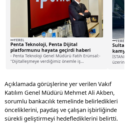
YEREL
YEREL
Penta Teknoloji, Penta Dijital
Sultanb
platformunu hayata geçirdi haberi
kamyon
- Penta Teknoloji Genel Müdürü Fatih Erünsal:-
İSTANBUL
"Dijitalleşmeye verdiğimiz önemle iş
üzerind
ortaklarımız için değer yaratmaya ve güçlü
çarptı, 
finansal yapımızla Türkiye'nin dijital
bilgiye 
dönüşümüne katkı sunmaya devam edeceğiz"
aracı De
Açıklamada görüşlerine yer verilen Vakıf
istikamet
Katılım Genel Müdürü Mehmet Ali Akben,
sorumlu bankacılık temelinde belirledikleri
önceliklerini, paydaş ve çalışan işbirliğinde
sürekli geliştirmeyi hedeflediklerini belirtti.