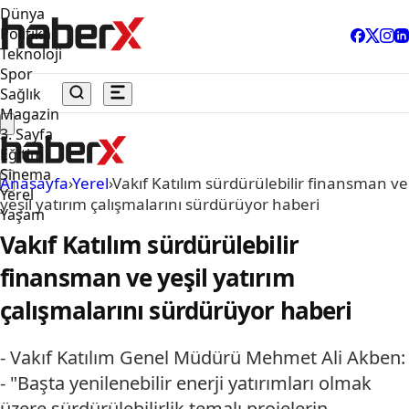
Dünya
Politika
Teknoloji
Spor
Sağlık
Magazin
3. Sayfa
Eğitim
Sinema
Anasayfa
›
Yerel
›
Vakıf Katılım sürdürülebilir finansman ve
Yerel
yeşil yatırım çalışmalarını sürdürüyor haberi
Yaşam
Vakıf Katılım sürdürülebilir
finansman ve yeşil yatırım
çalışmalarını sürdürüyor haberi
- Vakıf Katılım Genel Müdürü Mehmet Ali Akben:
- "Başta yenilenebilir enerji yatırımları olmak
üzere sürdürülebilirlik temalı projelerin