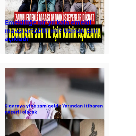
Emekliliğe bir yıl kala emekli
maaşı artabilir mi? Uzman isim
açıkladı
Sigaraya yine zam geldi: Yarından itibaren
geçerli olacak