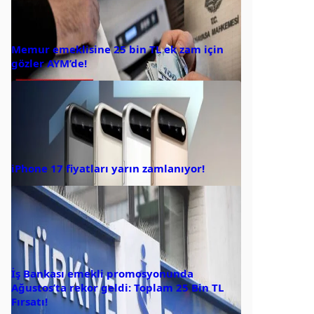
Memur emeklisine 25 bin TL ek zam için
gözler AYM’de!
iPhone 17 fiyatları yarın zamlanıyor!
İş Bankası emekli promosyonunda
Ağustos’ta rekor geldi: Toplam 25 Bin TL
Fırsatı!