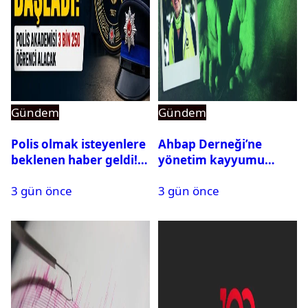
Gündem
Gündem
Polis olmak isteyenlere
Ahbap Derneği’ne
beklenen haber geldi!
yönetim kayyumu
PMYO başvuruları açıldı
atandı: Kapatma davası
3 gün önce
3 gün önce
açıldı