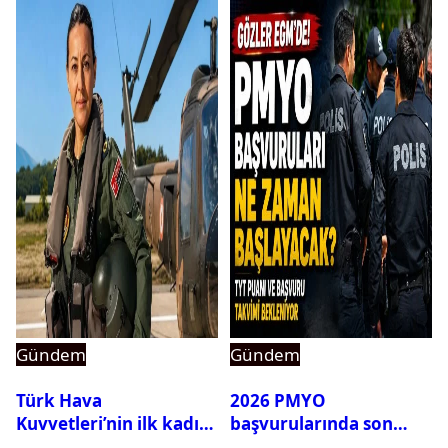
Gündem
Gündem
Türk Hava
2026 PMYO
Kuvvetleri’nin ilk kadın
başvurularında son
generali Özlem
durum ne?