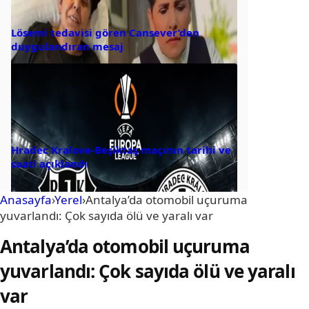
Lösemi tedavisi gören Cansever’den
duygulandıran mesaj
Hradec Kralove-Beşiktaş maçının tarihi ve
saati açıklandı
Anasayfa
›
Yerel
›
Antalya’da otomobil uçuruma
yuvarlandı: Çok sayıda ölü ve yaralı var
Antalya’da otomobil uçuruma
yuvarlandı: Çok sayıda ölü ve yaralı
var