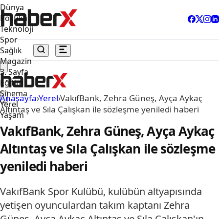
Dünya
Politika
Teknoloji
Spor
Sağlık
Magazin
3. Sayfa
Eğitim
Sinema
Anasayfa
›
Yerel
›
VakıfBank, Zehra Güneş, Ayça Aykaç
Yerel
Altıntaş ve Sıla Çalışkan ile sözleşme yeniledi haberi
Yaşam
VakıfBank, Zehra Güneş, Ayça Aykaç
Altıntaş ve Sıla Çalışkan ile sözleşme
yeniledi haberi
VakıfBank Spor Kulübü, kulübün altyapısında
yetişen oyunculardan takım kaptanı Zehra
Güneş, Ayça Aykaç Altıntaş ve Sıla Çalışkan'ın