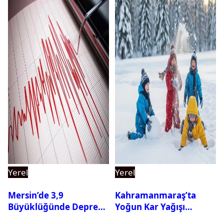
Yerel
Yerel
Mersin’de 3,9
Kahramanmaraş’ta
Büyüklüğünde Deprem
Yoğun Kar Yağışı
Oldu
Nedeniyle Okullar Yarın