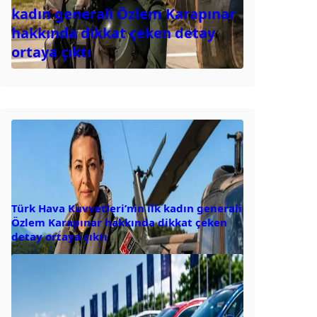
kadın generali Özlem Karapınar
hakkında dikkat çeken detay
ortaya çıktı
Türk Hava Kuvvetleri’nin ilk kadın generali
Özlem Karapınar hakkında dikkat çeken
detay ortaya çıktı