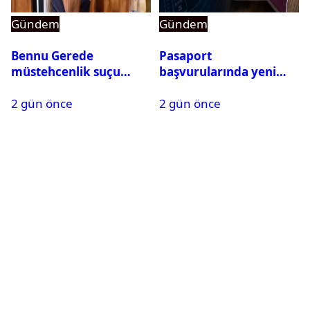
Gündem
Gündem
Bennu Gerede
Pasaport
müstehcenlik suçu
başvurularında yeni
kapsamında gözaltına
dönem başladı
2 gün önce
2 gün önce
alındı