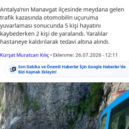
Antalya’nın Manavgat ilçesinde meydana gelen
trafik kazasında otomobilin uçuruma
yuvarlaması sonucunda 5 kişi hayatını
kaybederken 2 kişi de yaralandı. Yaralılar
hastaneye kaldırılarak tedavi altına alındı.
Kürşat Muratcan Kılıç
•
Eklenme:
26.07.2026 - 12:11
Son Dakika ve Önemli Haberler İçin Google Haberler'de
Bizi Kaynak Ekleyin!