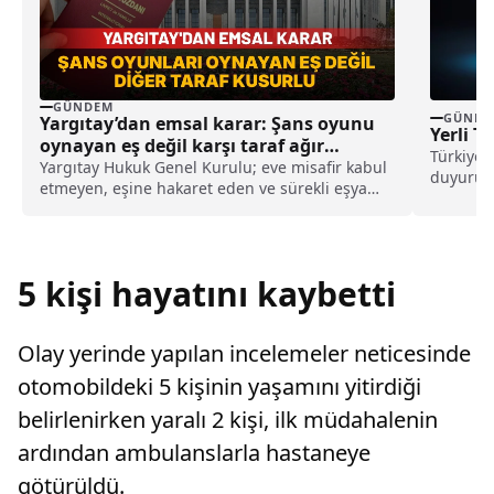
GÜNDEM
GÜNDE
Yargıtay’dan emsal karar: Şans oyunu
Yerli T
oynayan eş değil karşı taraf ağır
Türkiye’n
kusurlu sayıldı
Yargıtay Hukuk Genel Kurulu; eve misafir kabul
duyurula
etmeyen, eşine hakaret eden ve sürekli eşya
gündemle
değiştirerek masraf çıkaran kadını ağır kusurlu
sayarak, kadının eşine tazminat ödemesine
karar verdi.
5 kişi hayatını kaybetti
Olay yerinde yapılan incelemeler neticesinde
otomobildeki 5 kişinin yaşamını yitirdiği
belirlenirken yaralı 2 kişi, ilk müdahalenin
ardından ambulanslarla hastaneye
götürüldü.