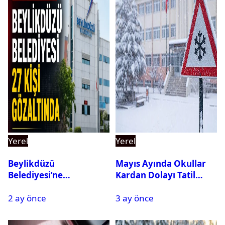
Yerel
Yerel
Beylikdüzü
Mayıs Ayında Okullar
Belediyesi’ne
Kardan Dolayı Tatil
Operasyon: 27 Kişi
Edildi
2 ay önce
3 ay önce
Gözaltına Alındı