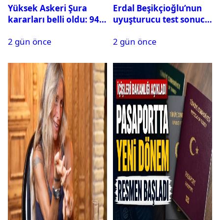
Yüksek Askeri Şura
Erdal Beşikçioğlu’nun
kararları belli oldu: 94
uyuşturucu test sonucu
isim terfi etti
belli oldu
2 gün önce
2 gün önce