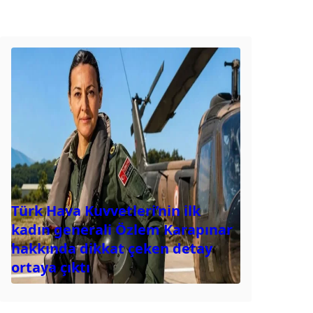
Türk Hava Kuvvetleri’nin ilk
kadın generali Özlem Karapınar
hakkında dikkat çeken detay
ortaya çıktı