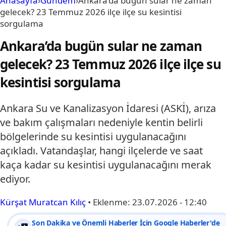
Anasayfa
›
Gündem
›
Ankara’da bugün sular ne zaman
gelecek? 23 Temmuz 2026 ilçe ilçe su kesintisi
sorgulama
Ankara’da bugün sular ne zaman
gelecek? 23 Temmuz 2026 ilçe ilçe su
kesintisi sorgulama
Ankara Su ve Kanalizasyon İdaresi (ASKİ), arıza
ve bakım çalışmaları nedeniyle kentin belirli
bölgelerinde su kesintisi uygulanacağını
açıkladı. Vatandaşlar, hangi ilçelerde ve saat
kaça kadar su kesintisi uygulanacağını merak
ediyor.
Kürşat Muratcan Kılıç
•
Eklenme:
23.07.2026 - 12:40
Son Dakika ve Önemli Haberler İçin Google Haberler'de