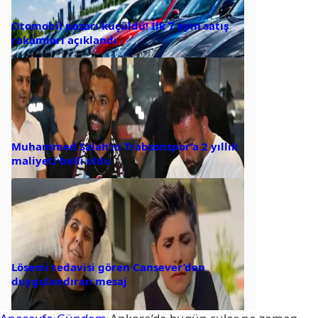
Otomobil pazarı küçüldü! İlk 7 ayın satış
rakamları açıklandı
Muhammed Salah’ın Trabzonspor’a 2 yıllık
maliyeti belli oldu
Lösemi tedavisi gören Cansever’den
duygulandıran mesaj