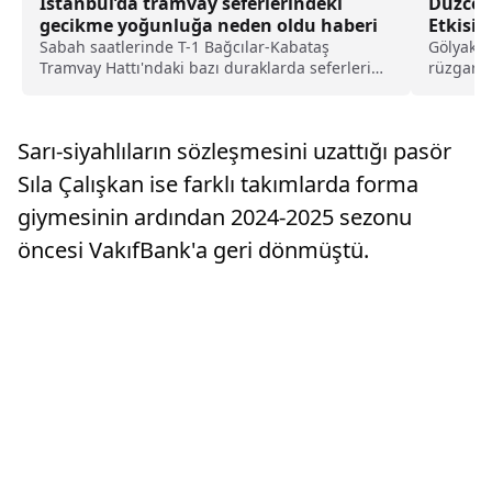
İstanbul’da tramvay seferlerindeki
Düzce 
gecikme yoğunluğa neden oldu haberi
Etkisin
Sabah saatlerinde T-1 Bağcılar-Kabataş
Gölyaka'
Tramvay Hattı'ndaki bazı duraklarda seferlerin
rüzgar e
gecikmesi nedeniyle yoğunluk oluştu.T-1
nedeniyl
Bağcılar-Kabataş Tramvay Hattı'nın
Zeytinburnu ve Fatih'teki bazı duraklarında
Sarı-siyahlıların sözleşmesini uzattığı pasör
tramvay seferleri geci...
Sıla Çalışkan ise farklı takımlarda forma
giymesinin ardından 2024-2025 sezonu
öncesi VakıfBank'a geri dönmüştü.