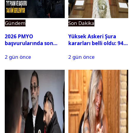
Gündem
Son Dakika
2026 PMYO
Yüksek Askeri Şura
başvurularında son
kararları belli oldu: 94
durum ne?
isim terfi etti
2 gün önce
2 gün önce