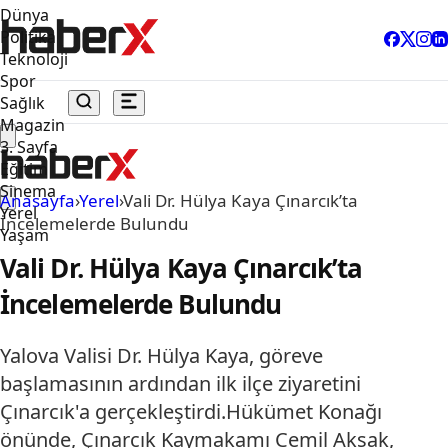
Dünya
Politika
Teknoloji
Spor
Sağlık
Magazin
3. Sayfa
Eğitim
Sinema
Anasayfa
›
Yerel
›
Vali Dr. Hülya Kaya Çınarcık’ta
Yerel
İncelemelerde Bulundu
Yaşam
Vali Dr. Hülya Kaya Çınarcık’ta
İncelemelerde Bulundu
Yalova Valisi Dr. Hülya Kaya, göreve
başlamasının ardından ilk ilçe ziyaretini
Çınarcık'a gerçekleştirdi.Hükümet Konağı
önünde, Çınarcık Kaymakamı Cemil Aksak,