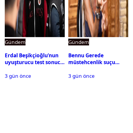
Gündem
Gündem
Erdal Beşikçioğlu’nun
Bennu Gerede
uyuşturucu test sonucu
müstehcenlik suçu
belli oldu
kapsamında gözaltına
3 gün önce
3 gün önce
alındı