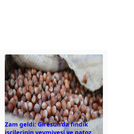
Zam geldi: Giresun’da fındık
işçilerinin yevmiyesi ve patoz