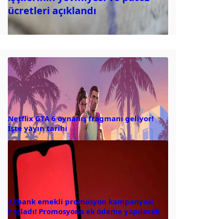
ücretleri açıklandı
Netflix GTA 6 oynanış fragmanı geliyor!
İşte yayın tarihi
Akbank emekli promosyon kampanyası
başladı! Promosyona ek ödeme yapılacak