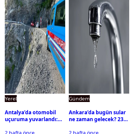
Yerel
Gündem
Antalya’da otomobil
Ankara’da bugün sular
uçuruma yuvarlandı:
ne zaman gelecek? 23
Çok sayıda ölü ve yaralı
Temmuz 2026 ilçe ilçe
2 hafta önce
2 hafta önce
var
su kesintisi sorgulama