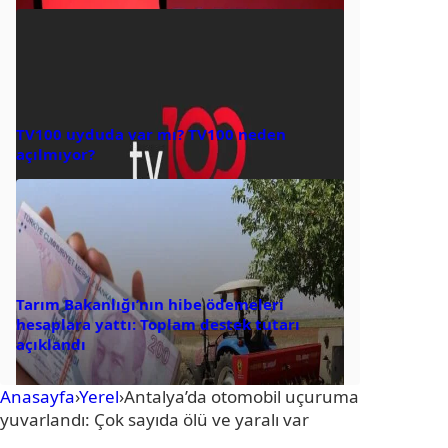
TV100 uyduda var mı? TV100 neden
açılmıyor?
Tarım Bakanlığı’nın hibe ödemeleri
hesaplara yattı: Toplam destek tutarı
açıklandı
Anasayfa
›
Yerel
›
Antalya’da otomobil uçuruma
yuvarlandı: Çok sayıda ölü ve yaralı var