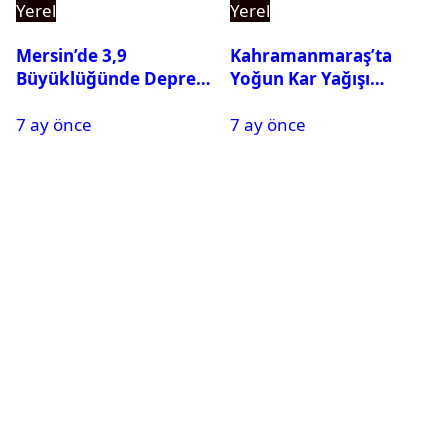
Yerel
Yerel
Mersin’de 3,9
Kahramanmaraş’ta
Büyüklüğünde Deprem
Yoğun Kar Yağışı
Oldu
Nedeniyle Okullar Yarın
7 ay önce
7 ay önce
Tatil