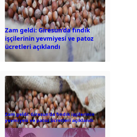
Zam geldi: Giresun’da fındık
işçilerinin yevmiyesi ve patoz
ücretleri açıklandı
Zam geldi: Giresun’da fındık işçilerinin
yevmiyesi ve patoz ücretleri açıklandı