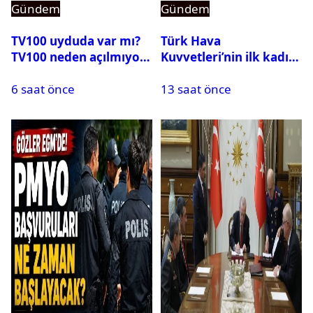
Gündem
Gündem
TV100 uyduda var mı?
Türk Hava
TV100 neden açılmıyor?
Kuvvetleri’nin ilk kadın
generali Özlem
6 saat önce
13 saat önce
Karapınar hakkında
dikkat çeken detay
ortaya çıktı