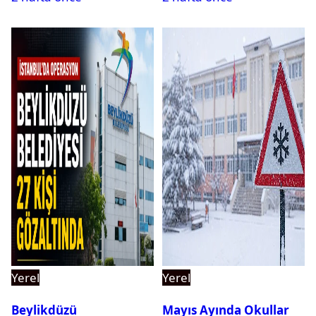
Yerel
Yerel
Beylikdüzü
Mayıs Ayında Okullar