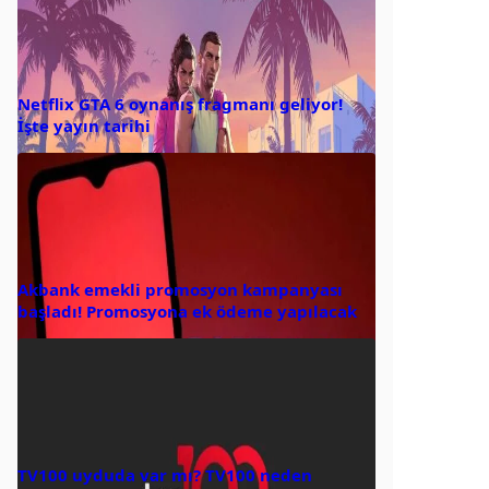
Netflix GTA 6 oynanış fragmanı geliyor!
İşte yayın tarihi
Akbank emekli promosyon kampanyası
başladı! Promosyona ek ödeme yapılacak
TV100 uyduda var mı? TV100 neden