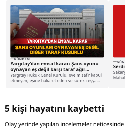
GÜNDEM
GÜNDE
Yargıtay’dan emsal karar: Şans oyunu
Serdiva
oynayan eş değil karşı taraf ağır
Sakarya'n
kusurlu sayıldı
Yargıtay Hukuk Genel Kurulu; eve misafir kabul
Mahalles
etmeyen, eşine hakaret eden ve sürekli eşya
Eylül ta
değiştirerek masraf çıkaran kadını ağır kusurlu
sayarak, kadının eşine tazminat ödemesine
karar verdi.
5 kişi hayatını kaybetti
Olay yerinde yapılan incelemeler neticesinde