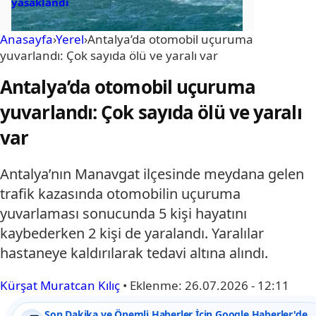
yasaklandı
Anasayfa
›
Yerel
›
Antalya’da otomobil uçuruma
yuvarlandı: Çok sayıda ölü ve yaralı var
Antalya’da otomobil uçuruma
yuvarlandı: Çok sayıda ölü ve yaralı
var
Antalya’nın Manavgat ilçesinde meydana gelen
trafik kazasında otomobilin uçuruma
yuvarlaması sonucunda 5 kişi hayatını
kaybederken 2 kişi de yaralandı. Yaralılar
hastaneye kaldırılarak tedavi altına alındı.
Kürşat Muratcan Kılıç
•
Eklenme:
26.07.2026 - 12:11
Son Dakika ve Önemli Haberler İçin Google Haberler'de