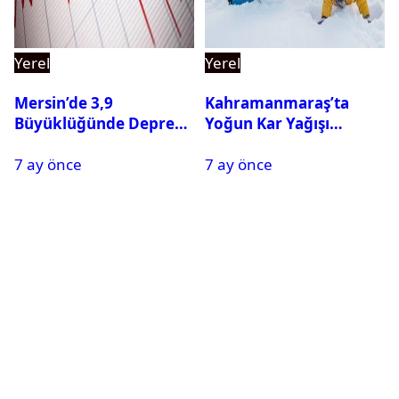
Yerel
Yerel
Mersin’de 3,9
Kahramanmaraş’ta
Büyüklüğünde Deprem
Yoğun Kar Yağışı
Oldu
Nedeniyle Okullar Yarın
7 ay önce
7 ay önce
Tatil