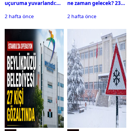
uçuruma yuvarlandı:
ne zaman gelecek? 23
Çok sayıda ölü ve yaralı
Temmuz 2026 ilçe ilçe
2 hafta önce
2 hafta önce
var
su kesintisi sorgulama