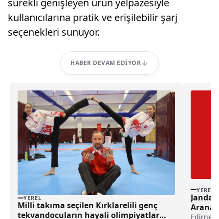
sürekli genişleyen ürün yelpazesiyle
kullanıcılarına pratik ve erişilebilir şarj
seçenekleri sunuyor.
HABER DEVAM EDIYOR
YEREL
Jandar
YEREL
Milli takıma seçilen Kırklarelili genç
Aranan
tekvandocuların hayali olimpiyatlar
Edirne V