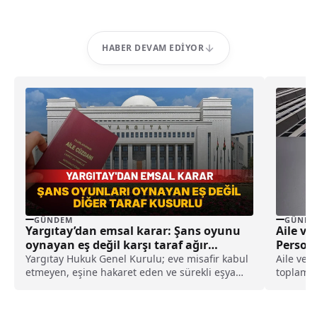
HABER DEVAM EDIYOR
GÜNDEM
GÜNDE
Yargıtay’dan emsal karar: Şans oyunu
Aile ve
oynayan eş değil karşı taraf ağır
Persone
kusurlu sayıldı
Yargıtay Hukuk Genel Kurulu; eve misafir kabul
Aile ve S
etmeyen, eşine hakaret eden ve sürekli eşya
toplam 3
değiştirerek masraf çıkaran kadını ağır kusurlu
sayarak, kadının eşine tazminat ödemesine
karar verdi.