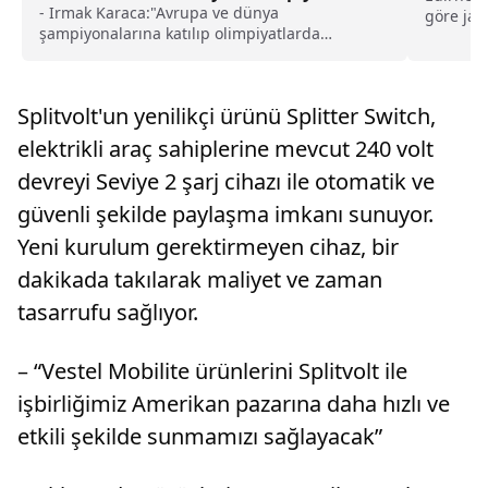
haberi
- Irmak Karaca:"Avrupa ve dünya
göre jan
şampiyonalarına katılıp olimpiyatlarda
çeşitli s
mücadele etmek istiyorum. Tekvando benim
hayatımın bir parçası"- Beren Ada
Gelgeç:"Genç yaşta milli takıma seçildim ve
Splitvolt'un yenilikçi ürünü Splitter Switch,
süreçten çok mutluyum, heyecanlıyım, gurur
duyuyorum"
elektrikli araç sahiplerine mevcut 240 volt
devreyi Seviye 2 şarj cihazı ile otomatik ve
güvenli şekilde paylaşma imkanı sunuyor.
Yeni kurulum gerektirmeyen cihaz, bir
dakikada takılarak maliyet ve zaman
tasarrufu sağlıyor.
– “Vestel Mobilite ürünlerini Splitvolt ile
işbirliğimiz Amerikan pazarına daha hızlı ve
etkili şekilde sunmamızı sağlayacak”