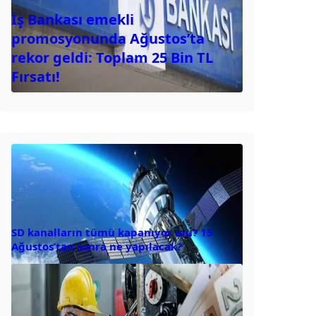
İş Bankası emekli
promosyonunda Ağustos’ta
rekor geldi: Toplam 25 Bin TL
Fırsatı!
SD kanalların tümü kapanıyor mu? 15
Ağustos’tan sonra ne yapılacak?