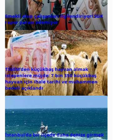
Emekli olup çalışanları ilgilendiriyor! SGK
rapor parası ödemiyor
TİGEM’den küçükbaş hayvan almak
isteyenlere müjde: 7 bin 350 küçükbaş
hayvan için ihale tarihi ve muhammen
bedeli açıklandı
İstanbul’da bir ilçede daha denize girmek