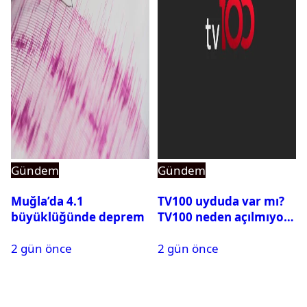
Gündem
Gündem
Muğla’da 4.1
TV100 uyduda var mı?
büyüklüğünde deprem
TV100 neden açılmıyor?
2 gün önce
2 gün önce