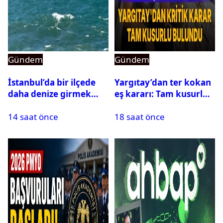
Gündem
Gündem
İstanbul’da bir ilçede
Yargıtay’dan ter kokan
daha denize girmek
eş kararı: Tam kusurlu
yasaklandı
bulundu
14 saat önce
18 saat önce