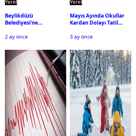
Yerel
Yerel
Beylikdüzü
Mayıs Ayında Okullar
Belediyesi’ne
Kardan Dolayı Tatil
Operasyon: 27 Kişi
Edildi
2 ay önce
3 ay önce
Gözaltına Alındı