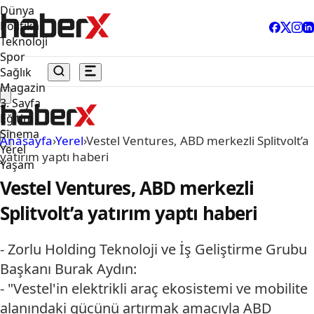
Dünya
Politika
Teknoloji
Spor
Sağlık
Magazin
3. Sayfa
Eğitim
Sinema
Anasayfa
›
Yerel
›
Vestel Ventures, ABD merkezli Splitvolt’a
Yerel
yatırım yaptı haberi
Yaşam
Vestel Ventures, ABD merkezli
Splitvolt’a yatırım yaptı haberi
- Zorlu Holding Teknoloji ve İş Geliştirme Grubu
Başkanı Burak Aydın:
- "Vestel'in elektrikli araç ekosistemi ve mobilite
alanındaki gücünü artırmak amacıyla ABD