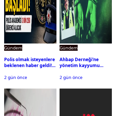
Gündem
Gündem
Polis olmak isteyenlere
Ahbap Derneği’ne
beklenen haber geldi!
yönetim kayyumu
PMYO başvuruları açıldı
atandı: Kapatma davası
2 gün önce
2 gün önce
açıldı