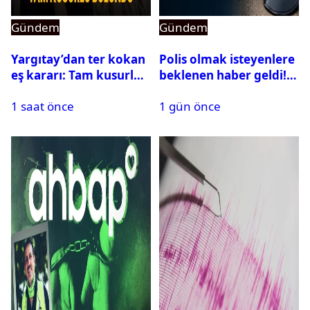
Gündem
Gündem
Yargıtay’dan ter kokan
Polis olmak isteyenlere
eş kararı: Tam kusurlu
beklenen haber geldi!
bulundu
PMYO başvuruları açıldı
1 saat önce
1 gün önce