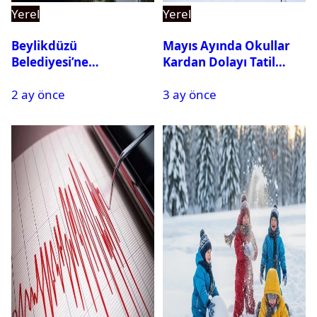
Yerel
Yerel
Beylikdüzü
Mayıs Ayında Okullar
Belediyesi’ne
Kardan Dolayı Tatil
Operasyon: 27 Kişi
Edildi
2 ay önce
3 ay önce
Gözaltına Alındı