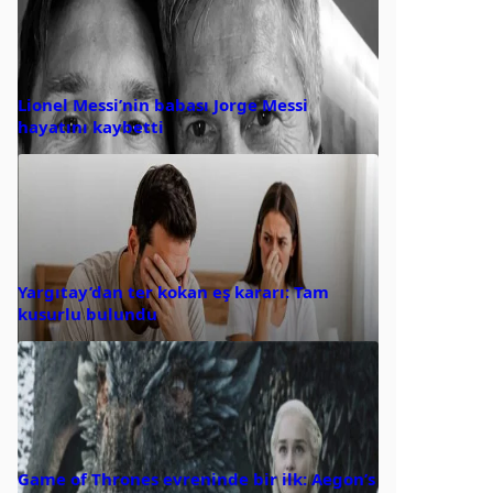
Lionel Messi’nin babası Jorge Messi
hayatını kaybetti
Yargıtay’dan ter kokan eş kararı: Tam
kusurlu bulundu
Game of Thrones evreninde bir ilk: Aegon’s