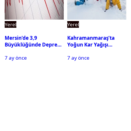
Yerel
Yerel
Mersin’de 3,9
Kahramanmaraş’ta
Büyüklüğünde Deprem
Yoğun Kar Yağışı
Oldu
Nedeniyle Okullar Yarın
7 ay önce
7 ay önce
Tatil