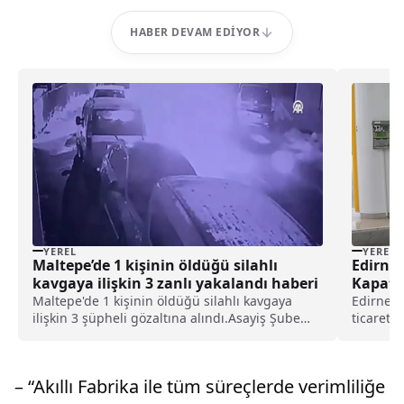
HABER DEVAM EDIYOR
YEREL
YEREL
Maltepe’de 1 kişinin öldüğü silahlı
Edirne’
kavgaya ilişkin 3 zanlı yakalandı haberi
Kapatıl
Ceza!
Maltepe'de 1 kişinin öldüğü silahlı kavgaya
Edirne J
ilişkin 3 şüpheli gözaltına alındı.Asayiş Şube
ticareti
Müdürlüğü Cinayet Büro Amirliği ekipleri, 20
adımlar a
Şubat'ta Gülsuyu Mahallesi'nde B.Y'nin (20)
ölümüne ilişkin inceleme başlattı.B.Y'n...
– “Akıllı Fabrika ile tüm süreçlerde verimliliğe