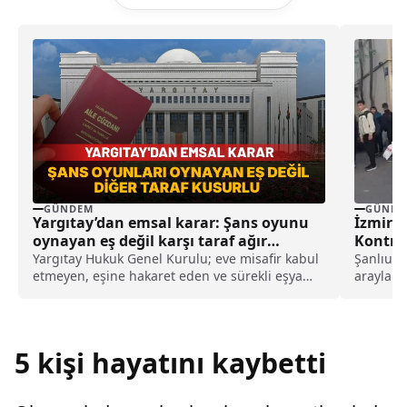
GÜNDEM
GÜNDE
Yargıtay’dan emsal karar: Şans oyunu
İzmir’d
oynayan eş değil karşı taraf ağır
Kontrol
kusurlu sayıldı
Yargıtay Hukuk Genel Kurulu; eve misafir kabul
Şanlıurf
etmeyen, eşine hakaret eden ve sürekli eşya
arayla m
değiştirerek masraf çıkaran kadını ağır kusurlu
ülke gen
sayarak, kadının eşine tazminat ödemesine
karar verdi.
5 kişi hayatını kaybetti