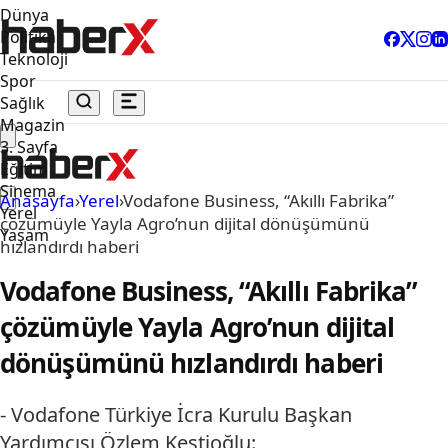
Dünya
Politika
Teknoloji
Spor
Sağlık
Magazin
3. Sayfa
Eğitim
Sinema
Anasayfa
›
Yerel
›
Vodafone Business, “Akıllı Fabrika”
Yerel
çözümüyle Yayla Agro’nun dijital dönüşümünü
Yaşam
hızlandırdı haberi
Vodafone Business, “Akıllı Fabrika”
çözümüyle Yayla Agro’nun dijital
dönüşümünü hızlandırdı haberi
- Vodafone Türkiye İcra Kurulu Başkan
Yardımcısı Özlem Kestioğlu: