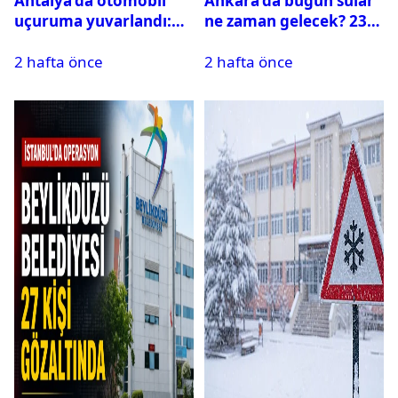
Antalya’da otomobil
Ankara’da bugün sular
uçuruma yuvarlandı:
ne zaman gelecek? 23
Çok sayıda ölü ve yaralı
Temmuz 2026 ilçe ilçe
2 hafta önce
2 hafta önce
var
su kesintisi sorgulama