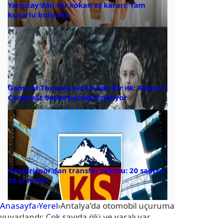
Yargıtay’dan ter kokan eş kararı: Tam
kusurlu bulundu
Game of Thrones evreninde bir ilk: Aegon’s
Conquest beyaz perdeye geliyor
Kayserispor’dan transfer rekoru: 20 saatte
15 transfer
Anasayfa
›
Yerel
›
Antalya’da otomobil uçuruma
yuvarlandı: Çok sayıda ölü ve yaralı var