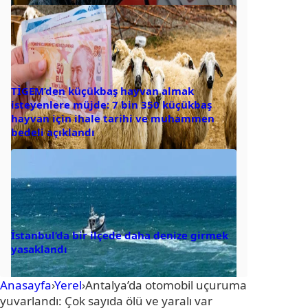
TİGEM’den küçükbaş hayvan almak
isteyenlere müjde: 7 bin 350 küçükbaş
hayvan için ihale tarihi ve muhammen
bedeli açıklandı
İstanbul’da bir ilçede daha denize girmek
yasaklandı
Anasayfa
›
Yerel
›
Antalya’da otomobil uçuruma
yuvarlandı: Çok sayıda ölü ve yaralı var