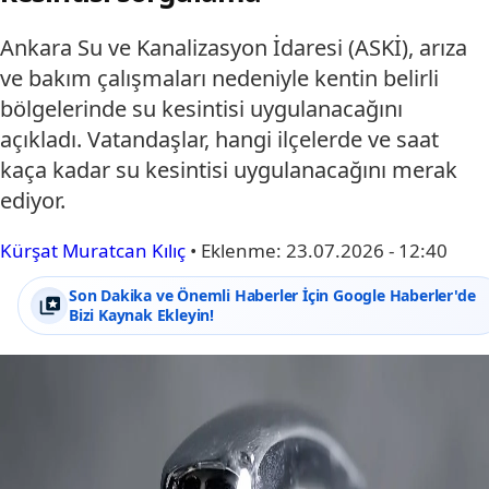
Ankara Su ve Kanalizasyon İdaresi (ASKİ), arıza
ve bakım çalışmaları nedeniyle kentin belirli
bölgelerinde su kesintisi uygulanacağını
açıkladı. Vatandaşlar, hangi ilçelerde ve saat
kaça kadar su kesintisi uygulanacağını merak
ediyor.
Kürşat Muratcan Kılıç
•
Eklenme:
23.07.2026 - 12:40
Son Dakika ve Önemli Haberler İçin Google Haberler'de
Bizi Kaynak Ekleyin!