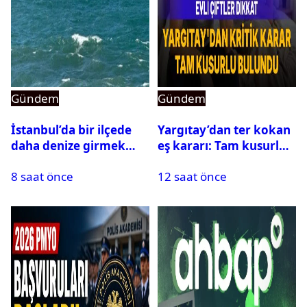
Gündem
Gündem
İstanbul’da bir ilçede
Yargıtay’dan ter kokan
daha denize girmek
eş kararı: Tam kusurlu
yasaklandı
bulundu
8 saat önce
12 saat önce