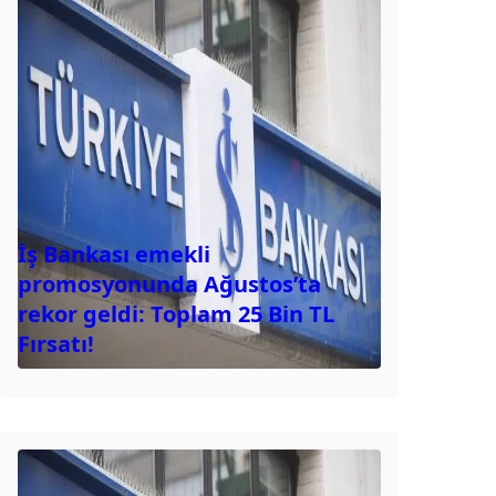
İş Bankası emekli
promosyonunda Ağustos’ta
rekor geldi: Toplam 25 Bin TL
Fırsatı!