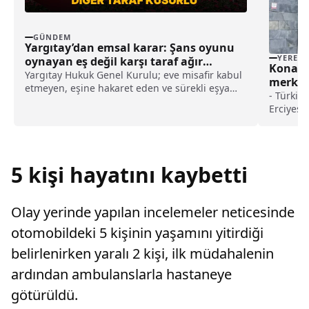
GÜNDEM
Yargıtay’dan emsal karar: Şans oyunu
YEREL
oynayan eş değil karşı taraf ağır
Konakl
kusurlu sayıldı
Yargıtay Hukuk Genel Kurulu; eve misafir kabul
merkezi
etmeyen, eşine hakaret eden ve sürekli eşya
yapıyor
- Türkiy
değiştirerek masraf çıkaran kadını ağır kusurlu
Erciyes 
sayarak, kadının eşine tazminat ödemesine
Merkezi'
karar verdi.
personeli
Aralarınd
yangınıy
5 kişi hayatını kaybetti
olduğu 1
istasyon
yerleşim 
Olay yerinde yapılan incelemeler neticesinde
ediliyor
otomobildeki 5 kişinin yaşamını yitirdiği
belirlenirken yaralı 2 kişi, ilk müdahalenin
ardından ambulanslarla hastaneye
götürüldü.