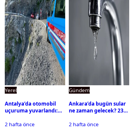
Yerel
Gündem
Antalya’da otomobil
Ankara’da bugün sular
uçuruma yuvarlandı:
ne zaman gelecek? 23
Çok sayıda ölü ve yaralı
Temmuz 2026 ilçe ilçe
2 hafta önce
2 hafta önce
var
su kesintisi sorgulama