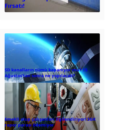
Fırsatı!
SD kanalların tümü kapanıyor mu? 15
Ağustos’tan sonra ne yapılacak?
Emekli olup çalışanları ilgilendiriyor! SGK
rapor parası ödemiyor