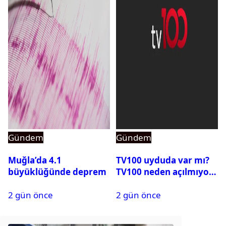
Gündem
Gündem
Muğla’da 4.1
TV100 uyduda var mı?
büyüklüğünde deprem
TV100 neden açılmıyor?
2 gün önce
2 gün önce