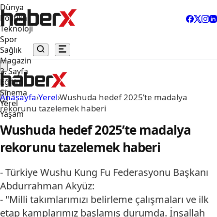
Dünya
Politika
Teknoloji
Spor
Sağlık
Magazin
3. Sayfa
Eğitim
Sinema
Anasayfa
›
Yerel
›
Wushuda hedef 2025’te madalya
Yerel
rekorunu tazelemek haberi
Yaşam
Wushuda hedef 2025’te madalya
rekorunu tazelemek haberi
- Türkiye Wushu Kung Fu Federasyonu Başkanı
Abdurrahman Akyüz:
- "Milli takımlarımızı belirleme çalışmaları ve ilk
etap kamplarımız başlamış durumda. İnşallah