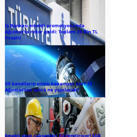
İş Bankası emekli promosyonunda
Ağustos’ta rekor geldi: Toplam 25 Bin TL
Fırsatı!
SD kanalların tümü kapanıyor mu? 15
Ağustos’tan sonra ne yapılacak?
Emekli olup çalışanları ilgilendiriyor! SGK