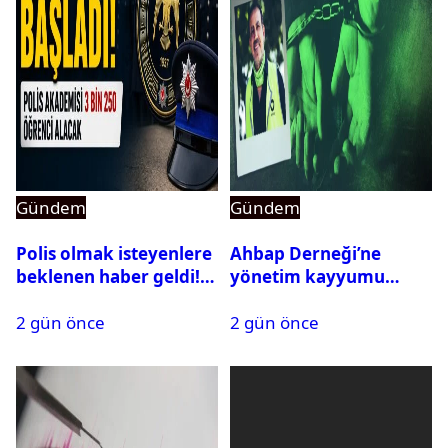
Gündem
Gündem
Polis olmak isteyenlere
Ahbap Derneği’ne
beklenen haber geldi!
yönetim kayyumu
PMYO başvuruları açıldı
atandı: Kapatma davası
2 gün önce
2 gün önce
açıldı