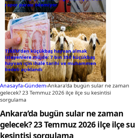
rapor parası ödemiyor
TİGEM’den küçükbaş hayvan almak
isteyenlere müjde: 7 bin 350 küçükbaş
hayvan için ihale tarihi ve muhammen
bedeli açıklandı
Anasayfa
›
Gündem
›
Ankara’da bugün sular ne zaman
gelecek? 23 Temmuz 2026 ilçe ilçe su kesintisi
sorgulama
Ankara’da bugün sular ne zaman
gelecek? 23 Temmuz 2026 ilçe ilçe su
kesintisi sorgulama