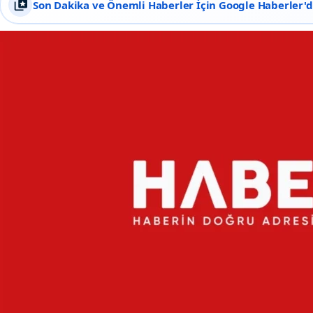
Son Dakika ve Önemli Haberler İçin Google Haberler'de