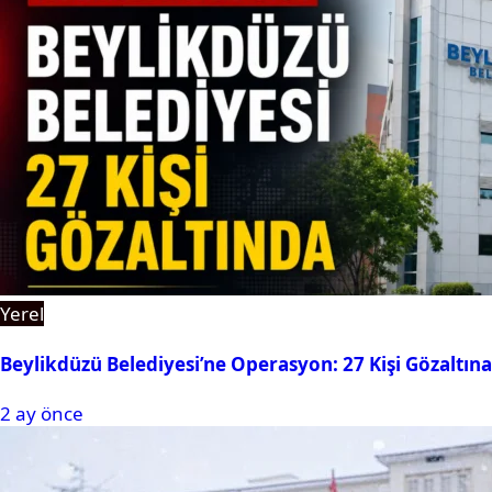
Yerel
Beylikdüzü Belediyesi’ne Operasyon: 27 Kişi Gözaltına
2 ay önce