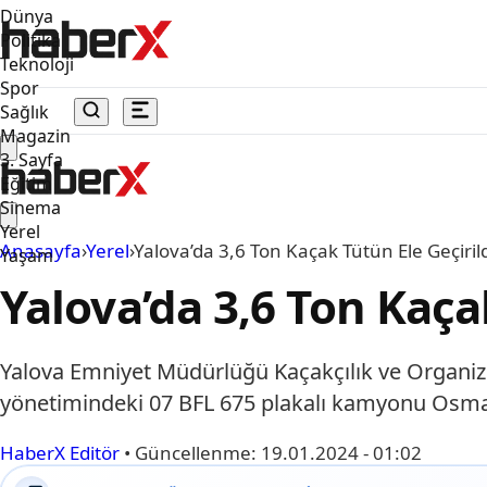
Dünya
Politika
Teknoloji
Spor
Sağlık
Magazin
3. Sayfa
Eğitim
Sinema
Yerel
Anasayfa
›
Yerel
›
Yalova’da 3,6 Ton Kaçak Tütün Ele Geçiril
Yaşam
Yalova’da 3,6 Ton Kaça
Yalova Emniyet Müdürlüğü Kaçakçılık ve Organize
yönetimindeki 07 BFL 675 plakalı kamyonu Osman
HaberX Editör
•
Güncellenme:
19.01.2024 - 01:02