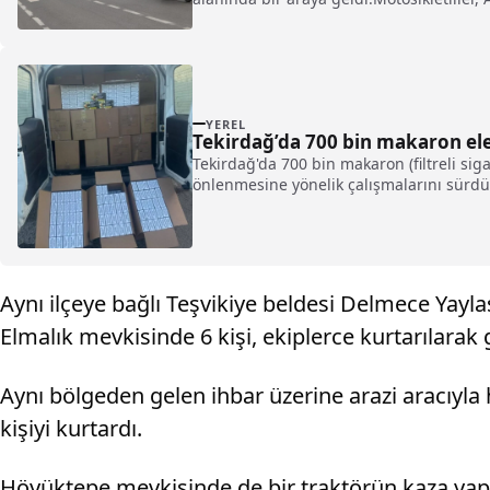
YEREL
Tekirdağ’da 700 bin makaron ele 
Tekirdağ'da 700 bin makaron (filtreli siga
önlenmesine yönelik çalışmalarını sürdürü
Aynı ilçeye bağlı Teşvikiye beldesi Delmece Yayl
Elmalık mevkisinde 6 kişi, ekiplerce kurtarılarak g
Aynı bölgeden gelen ihbar üzerine arazi aracıyl
kişiyi kurtardı.
Höyüktepe mevkisinde de bir traktörün kaza yapt