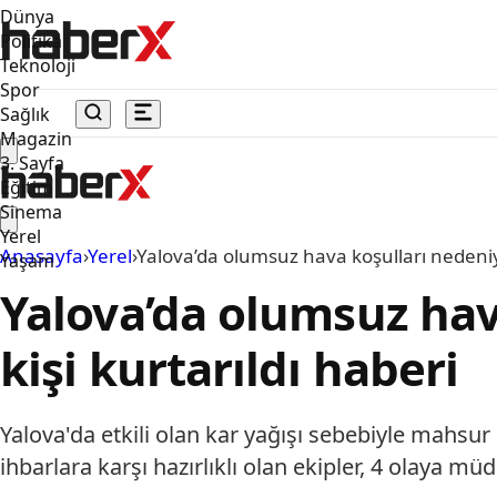
Dünya
Politika
Teknoloji
Spor
Sağlık
Magazin
3. Sayfa
Eğitim
Sinema
Yerel
Anasayfa
›
Yerel
›
Yalova’da olumsuz hava koşulları nedeniy
Yaşam
Yalova’da olumsuz hav
kişi kurtarıldı haberi
Yalova'da etkili olan kar yağışı sebebiyle mahsur
ihbarlara karşı hazırlıklı olan ekipler, 4 olaya müda