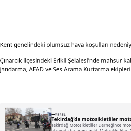
Kent genelindeki olumsuz hava koşulları nedeniyle 
Çınarcık ilçesindeki Erikli Şelalesi'nde mahsur ka
jandarma, AFAD ve Ses Arama Kurtarma ekipleri, m
YEREL
Tekirdağ’da motosikletliler moto
Tekirdağ Motosikletliler Derneğince moto
alanında bir araya geldi.Motosikletliler,