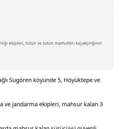
nlığı ekipleri, tütün ve tütün mamulleri kaçakçılığının
 bağlı Sugören köyünde 5, Höyüktepe ve
a ve jandarma ekipleri, mahsur kalan 3
 karda mahsur kalan sürücüyü güvenli