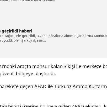
geçirildi haberi
ra kağıdı) ele geçirildi, 3 zanlı gözaltına alındı.İl Jandarma Komuta
yor.Ekipler, Şarköy ilçesin...
ası'ndaki araçta mahsur kalan 3 kişi ile merkeze
üvenli bölgeye ulaştırıldı.
a harekete geçen AFAD ile Turkuaz Arama Kurtarm
ığı bilgisi üzerine bölgeye giden AFAD ekipleri,