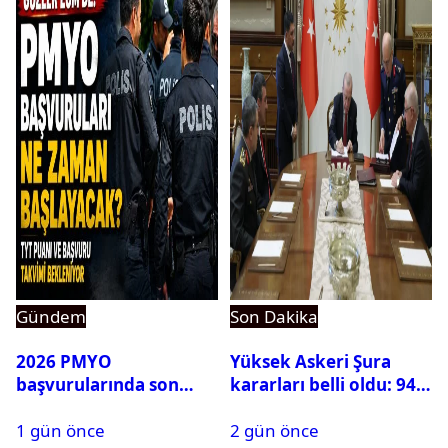
Gündem
Son Dakika
2026 PMYO
Yüksek Askeri Şura
başvurularında son
kararları belli oldu: 94
durum ne?
isim terfi etti
1 gün önce
2 gün önce