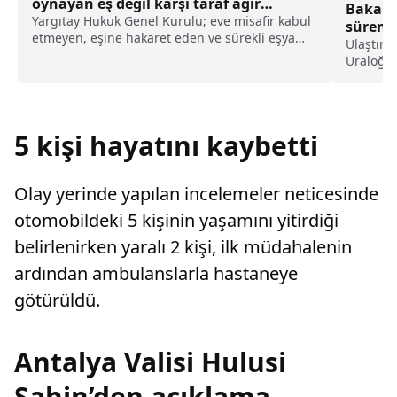
oynayan eş değil karşı taraf ağır
Bakan 
kusurlu sayıldı
Yargıtay Hukuk Genel Kurulu; eve misafir kabul
süren r
etmeyen, eşine hakaret eden ve sürekli eşya
haberi
Ulaştırm
değiştirerek masraf çıkaran kadını ağır kusurlu
Uraloğlu
sayarak, kadının eşine tazminat ödemesine
olarak b
karar verdi.
restoras
ilçesinde
Uraloğlu,
5 kişi hayatını kaybetti
Olay yerinde yapılan incelemeler neticesinde
otomobildeki 5 kişinin yaşamını yitirdiği
belirlenirken yaralı 2 kişi, ilk müdahalenin
ardından ambulanslarla hastaneye
götürüldü.
Antalya Valisi Hulusi
Şahin’den açıklama