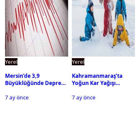
Yerel
Yerel
Mersin’de 3,9
Kahramanmaraş’ta
Büyüklüğünde Deprem
Yoğun Kar Yağışı
Oldu
Nedeniyle Okullar Yarın
7 ay önce
7 ay önce
Tatil