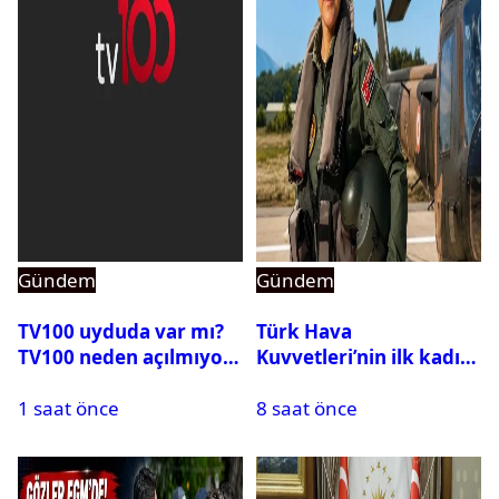
Gündem
Gündem
TV100 uyduda var mı?
Türk Hava
TV100 neden açılmıyor?
Kuvvetleri’nin ilk kadın
generali Özlem
1 saat önce
8 saat önce
Karapınar hakkında
dikkat çeken detay
ortaya çıktı