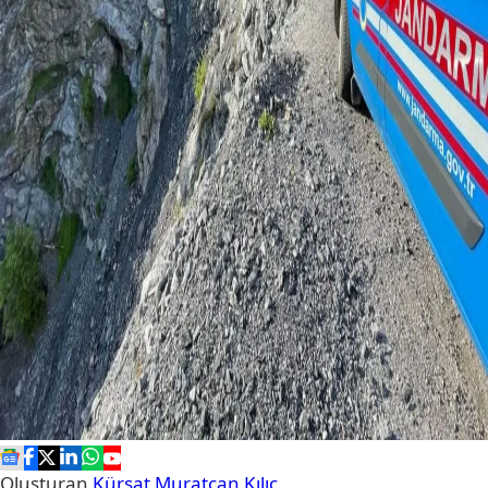
Oluşturan
Kürşat Muratcan Kılıç