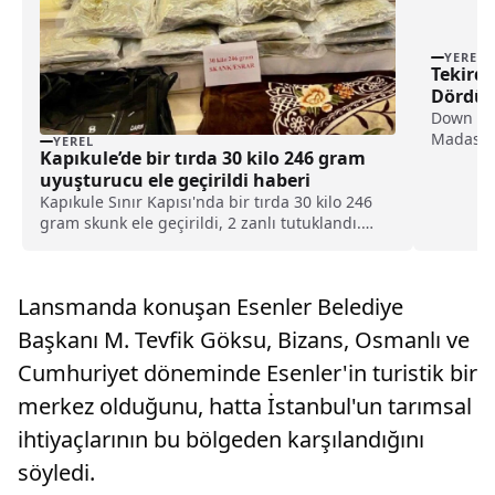
YEREL
Tekird
Dördünc
Down sen
Madaslı,
YEREL
Kapıkule’de bir tırda 30 kilo 246 gram
önemli b
uyuşturucu ele geçirildi haberi
Kapıkule Sınır Kapısı'nda bir tırda 30 kilo 246
gram skunk ele geçirildi, 2 zanlı tutuklandı.
Edirne Emniyet Müdürlüğü Narkotik Suçlarla
Mücadele Şube Müdürlüğü ekipleri,
uyuşturucu madde getireceği tespit edilen
Lansmanda konuşan Esenler Belediye
V.U'nun kullandığı t...
Başkanı M. Tevfik Göksu, Bizans, Osmanlı ve
Cumhuriyet döneminde Esenler'in turistik bir
merkez olduğunu, hatta İstanbul'un tarımsal
ihtiyaçlarının bu bölgeden karşılandığını
söyledi.