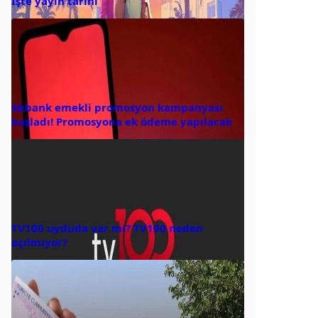
İşte yayın tarihi
Akbank emekli promosyon kampanyası
başladı! Promosyona ek ödeme yapılacak
TV100 uyduda var mı? TV100 neden
açılmıyor?