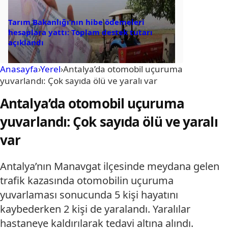
Tarım Bakanlığı’nın hibe ödemeleri
hesaplara yattı: Toplam destek tutarı
açıklandı
Anasayfa
›
Yerel
›
Antalya’da otomobil uçuruma
yuvarlandı: Çok sayıda ölü ve yaralı var
Antalya’da otomobil uçuruma
yuvarlandı: Çok sayıda ölü ve yaralı
var
Antalya’nın Manavgat ilçesinde meydana gelen
trafik kazasında otomobilin uçuruma
yuvarlaması sonucunda 5 kişi hayatını
kaybederken 2 kişi de yaralandı. Yaralılar
hastaneye kaldırılarak tedavi altına alındı.