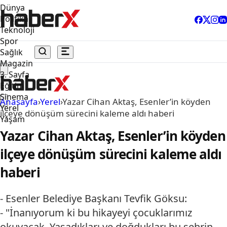
Dünya
Politika
Teknoloji
Spor
Sağlık
Magazin
3. Sayfa
Eğitim
Sinema
Anasayfa
›
Yerel
›
Yazar Cihan Aktaş, Esenler’in köyden
Yerel
ilçeye dönüşüm sürecini kaleme aldı haberi
Yaşam
Yazar Cihan Aktaş, Esenler’in köyden
ilçeye dönüşüm sürecini kaleme aldı
haberi
- Esenler Belediye Başkanı Tevfik Göksu:
- "İnanıyorum ki bu hikayeyi çocuklarımız
okuyacak. Yaşadıkları ve doğdukları bu şehrin