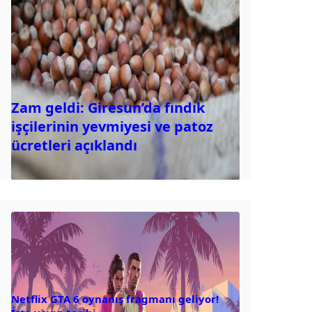
Zam geldi: Giresun’da fındık
işçilerinin yevmiyesi ve patoz
ücretleri açıklandı
Netflix GTA 6 oynanış fragmanı geliyor!