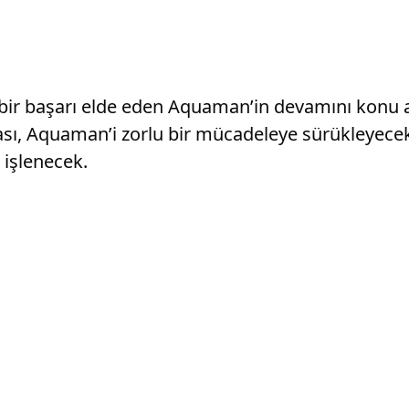
r başarı elde eden Aquaman’in devamını konu ala
ası, Aquaman’i zorlu bir mücadeleye sürükleyece
e işlenecek.