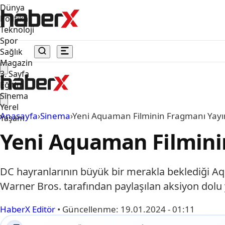
Dünya
Politika
Teknoloji
Spor
Sağlık
Magazin
3. Sayfa
Eğitim
Sinema
Yerel
Anasayfa
›
Sinema
›
Yeni Aquaman Filminin Fragmanı Yayı
Yaşam
Yeni Aquaman Filmini
DC hayranlarının büyük bir merakla beklediği Aq
Warner Bros. tarafından paylaşılan aksiyon dolu y
HaberX Editör
•
Güncellenme:
19.01.2024 - 01:11