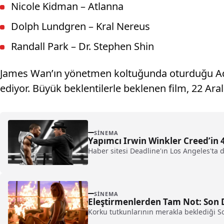
Nicole Kidman – Atlanna
Dolph Lundgren – Kral Nereus
Randall Park – Dr. Stephen Shin
James Wan’ın yönetmen koltuğunda oturduğu Aqua
ediyor. Büyük beklentilerle beklenen film, 22 Aral
SINEMA
Yapımcı Irwin Winkler Creed’in 4
Haber sitesi Deadline'ın Los Angeles'ta 
SINEMA
Eleştirmenlerden Tam Not: Son 
Korku tutkunlarının merakla beklediği Son