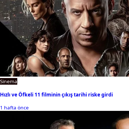
Sinema
Hızlı ve Öfkeli 11 filminin çıkış tarihi riske girdi
1 hafta önce