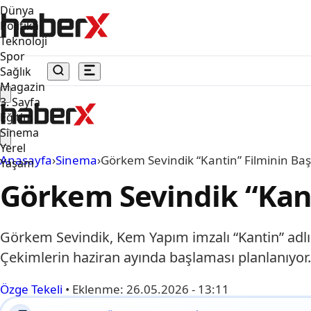
Dünya
Politika
Teknoloji
Spor
Sağlık
Magazin
3. Sayfa
Eğitim
Sinema
Yerel
Anasayfa
›
Sinema
›
Görkem Sevindik “Kantin” Filminin Ba
Yaşam
Görkem Sevindik “Kant
Görkem Sevindik, Kem Yapım imzalı “Kantin” adlı
Çekimlerin haziran ayında başlaması planlanıyor.
Özge Tekeli
•
Eklenme:
26.05.2026 - 13:11