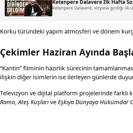
Ketenpere Dalavere İlk Hafta So
Ketenpere Dalavere, vizyona girdiği ilk ü
Korku türündeki yapım atmosferi ve dönem kurg
Çekimler Haziran Ayında Baş
“Kantin” filminin hazırlık sürecinin tamamlanmas
ilişkin diğer isimlerin ise ilerleyen günlerde duy
Televizyon ve dijital platform projelerinde farklı
Ramo
,
Ateş Kuşları
ve
Eşkıya Dünyaya Hükümdar 