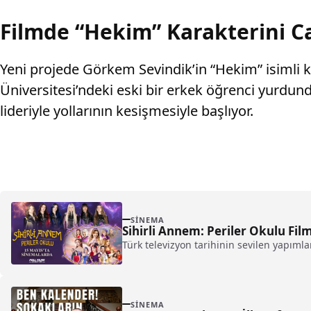
Filmde “Hekim” Karakterini C
Yeni projede Görkem Sevindik’in “Hekim” isimli k
Üniversitesi’ndeki eski bir erkek öğrenci yurdund
lideriyle yollarının kesişmesiyle başlıyor.
SINEMA
Sihirli Annem: Periler Okulu Fil
Türk televizyon tarihinin sevilen yapımla
SINEMA