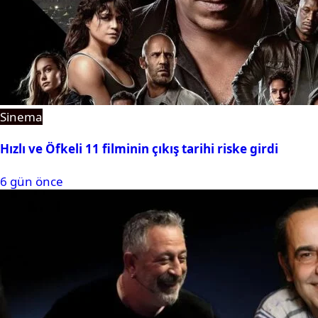
Sinema
Hızlı ve Öfkeli 11 filminin çıkış tarihi riske girdi
6 gün önce