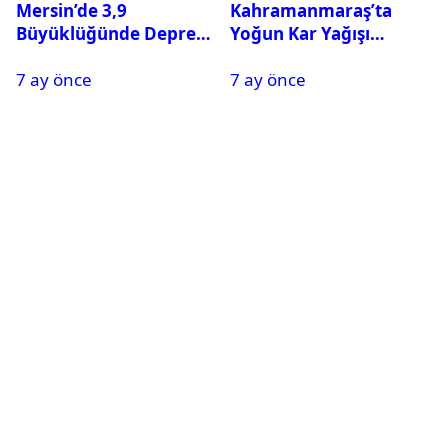
Mersin’de 3,9
Kahramanmaraş’ta
Büyüklüğünde Deprem
Yoğun Kar Yağışı
Oldu
Nedeniyle Okullar Yarın
7 ay önce
7 ay önce
Tatil