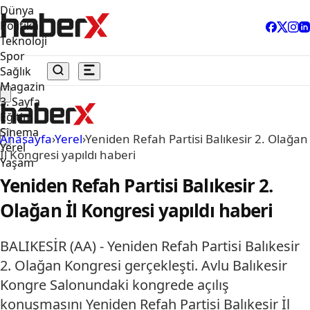
Dünya
Politika
Teknoloji
Spor
Sağlık
Magazin
3. Sayfa
Eğitim
Sinema
Anasayfa
›
Yerel
›
Yeniden Refah Partisi Balıkesir 2. Olağan
Yerel
İl Kongresi yapıldı haberi
Yaşam
Yeniden Refah Partisi Balıkesir 2.
Olağan İl Kongresi yapıldı haberi
BALIKESİR (AA) - Yeniden Refah Partisi Balıkesir
2. Olağan Kongresi gerçekleşti. Avlu Balıkesir
Kongre Salonundaki kongrede açılış
konuşmasını Yeniden Refah Partisi Balıkesir İl