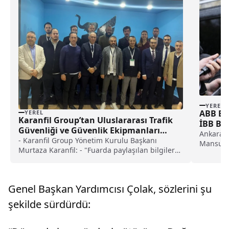
YEREL
ABB Ba
YEREL
Karanfil Group’tan Uluslararası Trafik
İBB Ba
Güvenliği ve Güvenlik Ekipmanları
ziyaret
Ankara B
Fuarı’na destek haberi
- Karanfil Group Yönetim Kurulu Başkanı
Mansur Y
Murtaza Karanfil: - "Fuarda paylaşılan bilgiler
Belediye
ve deneyimlerin yeni projelere ilham kaynağı
soruştur
olacağına inanıyoruz"
Ekrem İm
ailesiyle
Genel Başkan Yardımcısı Çolak, sözlerini şu
şekilde sürdürdü: