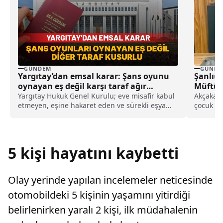
GÜNDEM
GÜNDE
Yargıtay’dan emsal karar: Şans oyunu
Şanlıur
oynayan eş değil karşı taraf ağır
Müftü 
kusurlu sayıldı
Yargıtay Hukuk Genel Kurulu; eve misafir kabul
Akçakale
etmeyen, eşine hakaret eden ve sürekli eşya
çocuk bab
değiştirerek masraf çıkaran kadını ağır kusurlu
sayarak, kadının eşine tazminat ödemesine
karar verdi.
5 kişi hayatını kaybetti
Olay yerinde yapılan incelemeler neticesinde
otomobildeki 5 kişinin yaşamını yitirdiği
belirlenirken yaralı 2 kişi, ilk müdahalenin