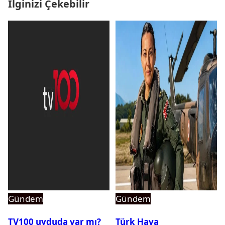
İlginizi Çekebilir
Gündem
Gündem
TV100 uyduda var mı?
Türk Hava