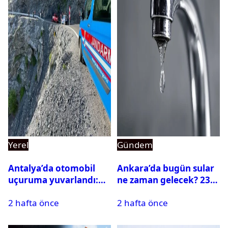
Yerel
Gündem
Antalya’da otomobil
Ankara’da bugün sular
uçuruma yuvarlandı:
ne zaman gelecek? 23
Çok sayıda ölü ve yaralı
Temmuz 2026 ilçe ilçe
2 hafta önce
2 hafta önce
var
su kesintisi sorgulama