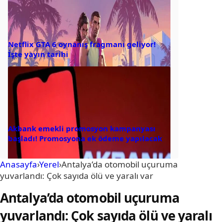
Netflix GTA 6 oynanış fragmanı geliyor!
İşte yayın tarihi
Akbank emekli promosyon kampanyası
başladı! Promosyona ek ödeme yapılacak
Anasayfa
›
Yerel
›
Antalya’da otomobil uçuruma
yuvarlandı: Çok sayıda ölü ve yaralı var
Antalya’da otomobil uçuruma
yuvarlandı: Çok sayıda ölü ve yaralı