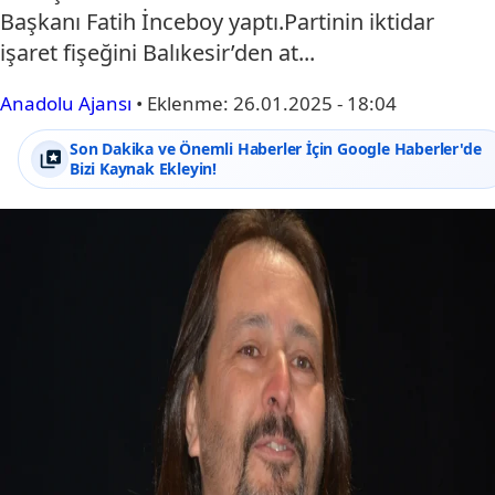
Başkanı Fatih İnceboy yaptı.Partinin iktidar
işaret fişeğini Balıkesir’den at...
Anadolu Ajansı
•
Eklenme:
26.01.2025 - 18:04
Son Dakika ve Önemli Haberler İçin Google Haberler'de
Bizi Kaynak Ekleyin!