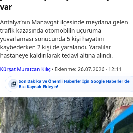
var
Antalya’nın Manavgat ilçesinde meydana gelen
trafik kazasında otomobilin uçuruma
yuvarlaması sonucunda 5 kişi hayatını
kaybederken 2 kişi de yaralandı. Yaralılar
hastaneye kaldırılarak tedavi altına alındı.
Kürşat Muratcan Kılıç
•
Eklenme:
26.07.2026 - 12:11
Son Dakika ve Önemli Haberler İçin Google Haberler'de
Bizi Kaynak Ekleyin!