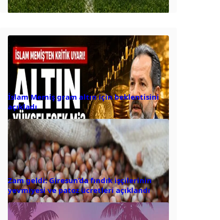
İslam Memiş gram altın için beklentisini
açıkladı
Zam geldi: Giresun’da fındık işçilerinin
yevmiyesi ve patoz ücretleri açıklandı