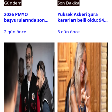
Gündem
Son Dakika
2026 PMYO
Yüksek Askeri Şura
başvurularında son
kararları belli oldu: 94
durum ne?
isim terfi etti
2 gün önce
3 gün önce