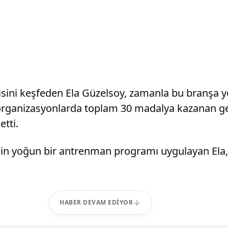
isini keşfeden Ela Güzelsoy, zamanla bu branşa yön
ı organizasyonlarda toplam 30 madalya kazanan ge
tti.
in yoğun bir antrenman programı uygulayan Ela, m
HABER DEVAM EDIYOR