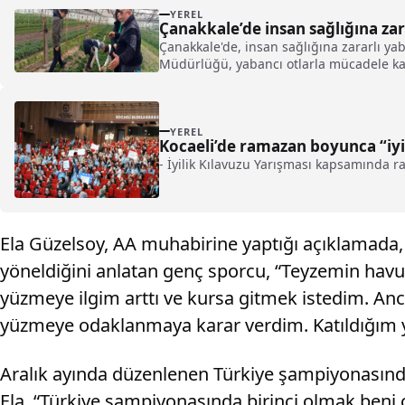
YEREL
Çanakkale’de insan sağlığına zar
Çanakkale'de, insan sağlığına zararlı y
Müdürlüğü, yabancı otlarla mücadele kap
YEREL
Kocaeli’de ramazan boyunca “iyil
- İyilik Kılavuzu Yarışması kapsamında r
Ela Güzelsoy, AA muhabirine yaptığı açıklamada, y
yöneldiğini anlatan genç sporcu, “Teyzemin ha
yüzmeye ilgim arttı ve kursa gitmek istedim. An
yüzmeye odaklanmaya karar verdim. Katıldığım y
Aralık ayında düzenlenen Türkiye şampiyonasınd
Ela, “Türkiye şampiyonasında birinci olmak beni 