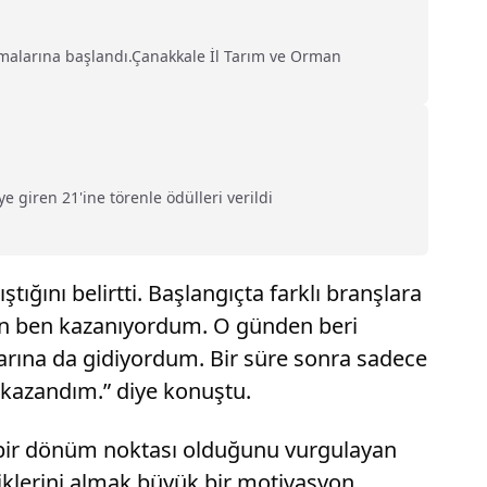
ışmalarına başlandı.Çanakkale İl Tarım ve Orman
 giren 21'ine törenle ödülleri verildi
ğını belirtti. Başlangıçta farklı branşlara
an ben kazanıyordum. O günden beri
arına da gidiyordum. Bir süre sonra sadece
kazandım.” diye konuştu.
 bir dönüm noktası olduğunu vurgulayan
riklerini almak büyük bir motivasyon