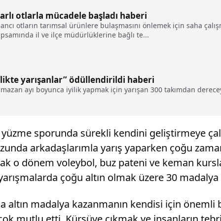
arlı otlarla mücadele başladı haberi
abancı otların tarımsal ürünlere bulaşmasını önlemek için saha çal
samında il ve ilçe müdürlüklerine bağlı te...
ikte yarışanlar” ödüllendirildi haberi
amazan ayı boyunca iyilik yapmak için yarışan 300 takımdan dereceye
üzme sporunda sürekli kendini geliştirmeye çalıştı
vuzunda arkadaşlarımla yarış yaparken çoğu zam
cak o dönem voleybol, buz pateni ve keman kursl
arışmalarda çoğu altın olmak üzere 30 madalya 
a altın madalya kazanmanın kendisi için önemli
çok mutlu etti. Kürsüye çıkmak ve insanların teb