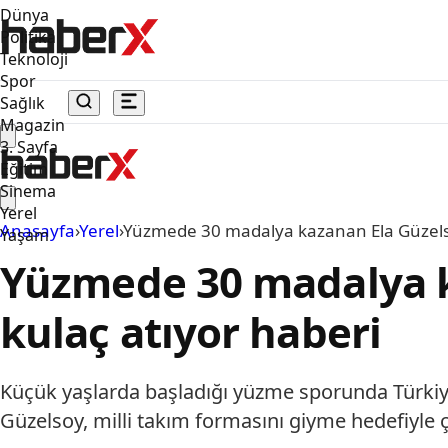
Dünya
Politika
Teknoloji
Spor
Sağlık
Magazin
3. Sayfa
Eğitim
Sinema
Yerel
Anasayfa
›
Yerel
›
Yüzmede 30 madalya kazanan Ela Güzelsoy,
Yaşam
Yüzmede 30 madalya ka
kulaç atıyor haberi
Küçük yaşlarda başladığı yüzme sporunda Türki
Güzelsoy, milli takım formasını giyme hedefiyle ç