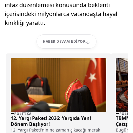
infaz düzenlemesi konusunda beklenti
içerisindeki milyonlarca vatandaşta hayal
kırıklığı yarattı.
HABER DEVAM EDIYOR
POLITIKA
POLITI
12. Yargı Paketi 2026: Yargıda Yeni
TBMM’de
Dönem Başlıyor!
Çatışm
12. Yargı Paketi'nin ne zaman çıkacağı merak
Bugün Tü