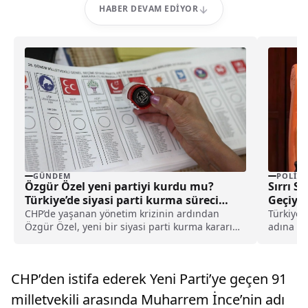
HABER DEVAM EDIYOR
GÜNDEM
POLITI
Özgür Özel yeni partiyi kurdu mu?
Sırrı S
Türkiye’de siyasi parti kurma süreci
Geçiyor
nasıl işler?
CHP’de yaşanan yönetim krizinin ardından
Türkiye 
Özgür Özel, yeni bir siyasi parti kurma kararını
adına Ba
kamuoyu ile resmen paylaştı. Özel’in CHP’ye
Milletvek
yaptığı veda konuşması sonrasında Kurucular
Kurulu’nun çalışmaları başladı. Bu gelişme
CHP’den istifa ederek Yeni Parti’ye geçen 91
siyasi bir parti kurma süreci hakkındaki
araştırmaları artırdı.
milletvekili arasında Muharrem İnce’nin adı