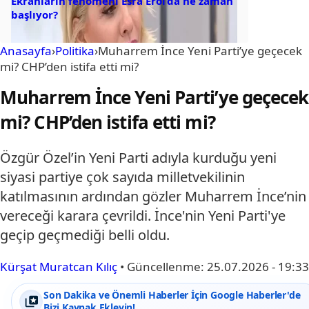
Ekranların fenomeni Esra Erol’da ne zaman
başlıyor?
Anasayfa
›
Politika
›
Muharrem İnce Yeni Parti’ye geçecek
mi? CHP’den istifa etti mi?
Muharrem İnce Yeni Parti’ye geçecek
mi? CHP’den istifa etti mi?
Özgür Özel’in Yeni Parti adıyla kurduğu yeni
siyasi partiye çok sayıda milletvekilinin
katılmasının ardından gözler Muharrem İnce’nin
vereceği karara çevrildi. İnce'nin Yeni Parti'ye
geçip geçmediği belli oldu.
Kürşat Muratcan Kılıç
•
Güncellenme:
25.07.2026 - 19:33
Son Dakika ve Önemli Haberler İçin Google Haberler'de
Bizi Kaynak Ekleyin!