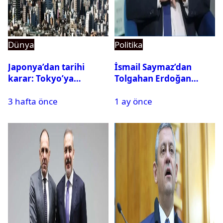
Dünya
Politika
Japonya’dan tarihi
İsmail Saymaz’dan
karar: Tokyo’ya
Tolgahan Erdoğan
alternatif başkent
iddiası: Operasyon
3 hafta önce
1 ay önce
geliyor
bilgisini sızdırıp para
istedi