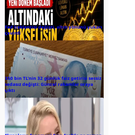
Fed beklentisi değişti, altın yönünü yukarı
çevirdi
350 bin TL’nin 32 günlük faiz getirisi sessiz
sedasız değişti: Güncel rakamlar oraya
çıktı