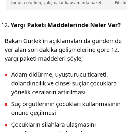
konusu olurken, çalışmalar kapsamında paketin
Filistin'
ilketabındadeğerlendirilecek bölümün hızlı
14.00'te 
yargılamalara olacağı ifade edildi.
Yargı Paketi Maddelerinde Neler Var?
Bakan Gürlek’in açıklamaları da gündemde
yer alan son dakika gelişmelerine göre 12.
yargı paketi maddeleri şöyle;
Adam öldürme, uyuşturucu ticareti,
dolandırıcılık ve cinsel suçlar çocuklara
yönelik cezaların artırılması
Suç örgütlerinin çocukları kullanmasının
önüne geçilmesi
Çocukların silahlara ulaşmasını