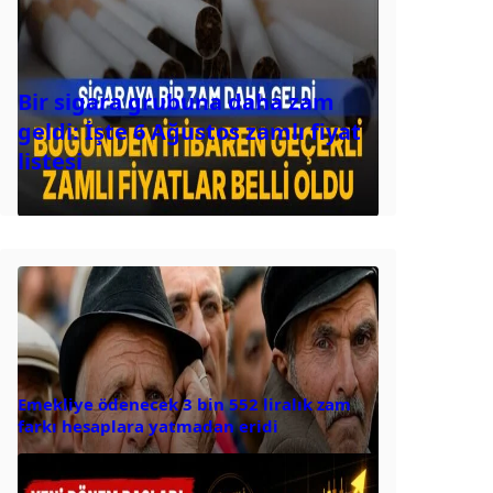
Bir sigara grubuna daha zam
geldi: İşte 6 Ağustos zamlı fiyat
listesi
Emekliye ödenecek 3 bin 552 liralık zam
farkı hesaplara yatmadan eridi