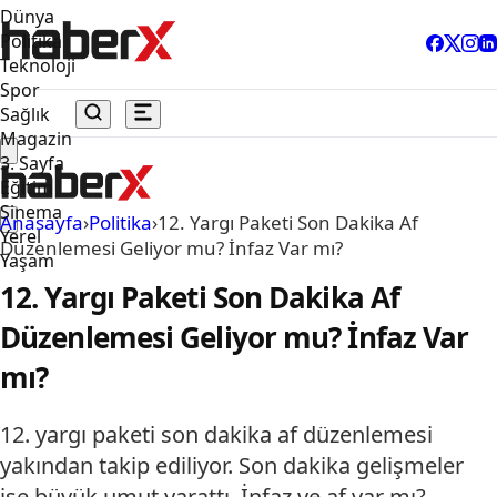
Dünya
Politika
Teknoloji
Spor
Sağlık
Magazin
3. Sayfa
Eğitim
Sinema
Anasayfa
›
Politika
›
12. Yargı Paketi Son Dakika Af
Yerel
Düzenlemesi Geliyor mu? İnfaz Var mı?
Yaşam
12. Yargı Paketi Son Dakika Af
Düzenlemesi Geliyor mu? İnfaz Var
mı?
12. yargı paketi son dakika af düzenlemesi
yakından takip ediliyor. Son dakika gelişmeler
ise büyük umut yarattı. İnfaz ve af var mı?