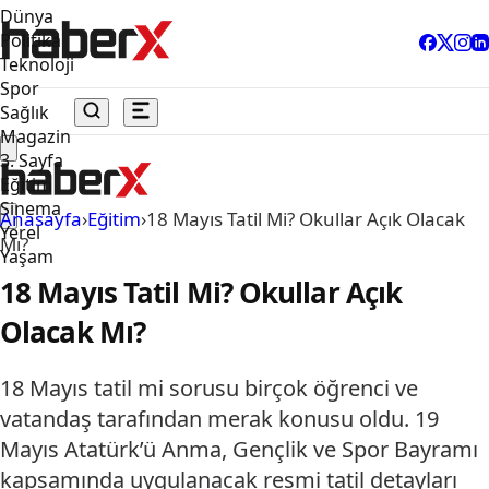
Dünya
Politika
Teknoloji
Spor
Sağlık
Magazin
3. Sayfa
Eğitim
Sinema
Anasayfa
›
Eğitim
›
18 Mayıs Tatil Mi? Okullar Açık Olacak
Yerel
Mı?
Yaşam
18 Mayıs Tatil Mi? Okullar Açık
Olacak Mı?
18 Mayıs tatil mi sorusu birçok öğrenci ve
vatandaş tarafından merak konusu oldu. 19
Mayıs Atatürk’ü Anma, Gençlik ve Spor Bayramı
kapsamında uygulanacak resmi tatil detayları