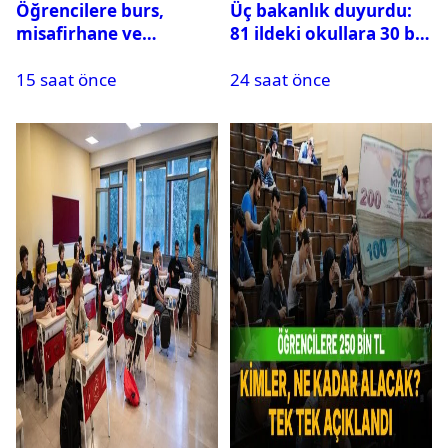
Öğrencilere burs,
Üç bakanlık duyurdu:
misafirhane ve
81 ildeki okullara 30 bin
kırtasiye desteği:
güvenlik görevlisi
15 saat önce
24 saat önce
Başvurular başladı
alınacak