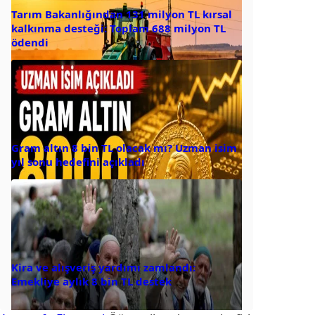
Tarım Bakanlığından 131 milyon TL kırsal
kalkınma desteği: Toplam 688 milyon TL
ödendi
Gram altın 8 bin TL olacak mı? Uzman isim
yıl sonu hedefini açıkladı
Kira ve alışveriş yardımı zamlandı:
Emekliye aylık 8 bin TL destek