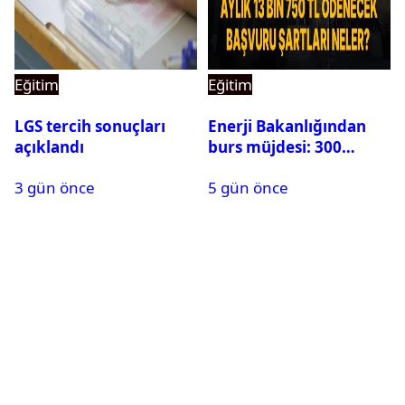
Eğitim
Eğitim
LGS tercih sonuçları
Enerji Bakanlığından
açıklandı
burs müjdesi: 300
öğrencilik kontenjan
3 gün önce
5 gün önce
500’e çıkarıldı