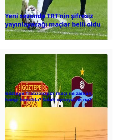
Yeni sezonda TRT’nin şifresiz
yayınlayacağı maçlar belli oldu
Göztepe Trabzonspor maçı ne zaman,
hangi kanalda? Salah oynayacak mı?