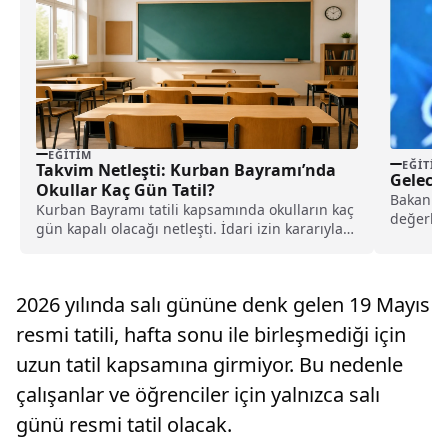
EĞITIM
EĞITIM
Takvim Netleşti: Kurban Bayramı’nda
Gelecek
Okullar Kaç Gün Tatil?
Bakan Tek
Kurban Bayramı tatili kapsamında okulların kaç
değerlen
gün kapalı olacağı netleşti. İdari izin kararıyla
yapılabil
birlikte öğrenciler ve öğretmenler için toplam 9
günlük tatil uygulanacak. İşte detaylı tatil
takvimi.
2026 yılında salı gününe denk gelen 19 Mayıs
resmi tatili, hafta sonu ile birleşmediği için
uzun tatil kapsamına girmiyor. Bu nedenle
çalışanlar ve öğrenciler için yalnızca salı
günü resmi tatil olacak.