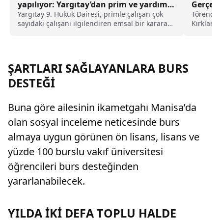
yapılıyor: Yargıtay’dan prim ve yardım
Gerçekl
ödemeleri için emsal karar
Yargıtay 9. Hukuk Dairesi, primle çalışan çok
Törende,
sayıdaki çalışanı ilgilendiren emsal bir karara
Kırklare
imza atarken, satış hedeflerine bağlı olarak
yürütüle
ödenen değişken prim ve yardım ödemelerinin
de kıdem tazminatı hesabında dikkate
alınmasını kararlaştırdı.
ŞARTLARI SAĞLAYANLARA BURS
DESTEĞİ
Buna göre ailesinin ikametgahı Manisa’da
olan sosyal inceleme neticesinde burs
almaya uygun görünen ön lisans, lisans ve
yüzde 100 burslu vakıf üniversitesi
öğrencileri burs desteğinden
yararlanabilecek.
YILDA İKİ DEFA TOPLU HALDE