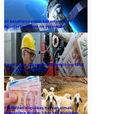
SD kanalların tümü kapanıyor mu? 15
Ağustos’tan sonra ne yapılacak?
Emekli olup çalışanları ilgilendiriyor! SGK
rapor parası ödemiyor
TİGEM’den küçükbaş hayvan almak
isteyenlere müjde: 7 bin 350 küçükbaş