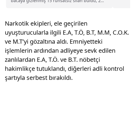
bacaya gizlenmiş 15 ruhsatsız silah buldu, 2
İl Emniy
kişiyi...
Fuat...
Narkotik ekipleri, ele geçirilen
uyuşturucularla ilgili E.A, T.Ö, B.T, M.M, C.O.K.
ve M.T’yi gözaltına aldı. Emniyetteki
işlemlerin ardından adliyeye sevk edilen
zanlılardan E.A, T.Ö. ve B.T. nöbetçi
hakimlikçe tutuklandı, diğerleri adli kontrol
şartıyla serbest bırakıldı.