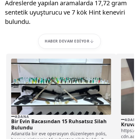
Adreslerde yapılan aramalarda 17,72 gram
sentetik uyuşturucu ve 7 kök Hint keneviri
bulundu.
HABER DEVAM EDIYOR
ADANA
ADANA
Bir Evin Bacasından 15 Ruhsatsız Silah
Kruvasa
Bulundu
https://
Adana'da bir eve operasyon düzenleyen polis,
cdn.aa.