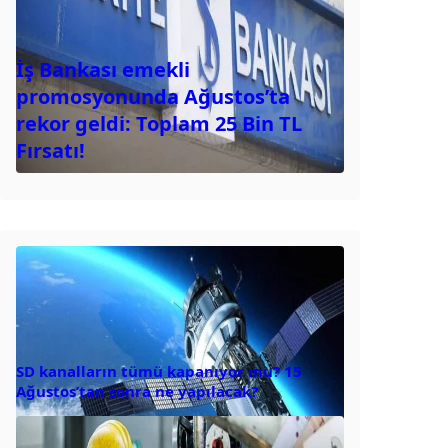
İş Bankası emekli
promosyonunda Ağustos’ta
rekor geldi: Toplam 25 Bin TL
Fırsatı!
SD kanalların tümü kapanıyor mu? 15
Ağustos’tan sonra ne yapılacak?