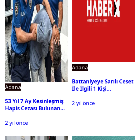
Adana
Battaniyeye Sarılı Ceset
Adana
İle İlgili 1 Kişi
Tutuklandı
53 Yıl 7 Ay Kesinleşmiş
2 yıl önce
Hapis Cezası Bulunan
Hükümlü Yakalandı
2 yıl önce