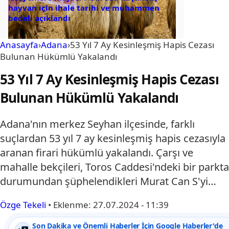
hayvan için ihale tarihi ve muhammen
bedeli açıklandı
Anasayfa
›
Adana
›
53 Yıl 7 Ay Kesinleşmiş Hapis Cezası
Bulunan Hükümlü Yakalandı
53 Yıl 7 Ay Kesinleşmiş Hapis Cezası
Bulunan Hükümlü Yakalandı
Adana'nın merkez Seyhan ilçesinde, farklı
suçlardan 53 yıl 7 ay kesinleşmiş hapis cezasıyla
aranan firari hükümlü yakalandı. Çarşı ve
mahalle bekçileri, Toros Caddesi'ndeki bir parkta
durumundan şüphelendikleri Murat Can S'yi…
Özge Tekeli
•
Eklenme:
27.07.2024 - 11:39
Son Dakika ve Önemli Haberler İçin Google Haberler'de