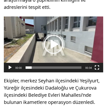
adreslerini tespit etti.
Video
oynatıcı
00:00
00:34
Ekipler, merkez Seyhan ilçesindeki Yeşilyurt,
Yüreğir ilçesindeki Dadaloğlu ve Çukurova
ilçesindeki Belediye Evleri Mahallesi’nde
bulunan ikametlere operasyon düzenledi.