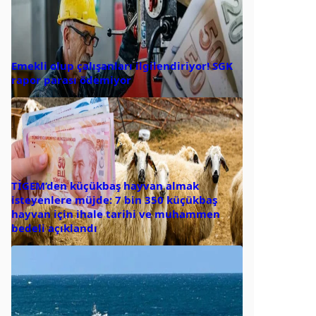
Emekli olup çalışanları ilgilendiriyor! SGK
rapor parası ödemiyor
TİGEM’den küçükbaş hayvan almak
isteyenlere müjde: 7 bin 350 küçükbaş
hayvan için ihale tarihi ve muhammen
bedeli açıklandı