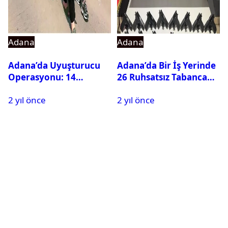
Adana
Adana
Adana’da Uyuşturucu
Adana’da Bir İş Yerinde
Operasyonu: 14
26 Ruhsatsız Tabanca
Hükümlü Cezaevine
Ele Geçirildi
2 yıl önce
2 yıl önce
Gönderildi