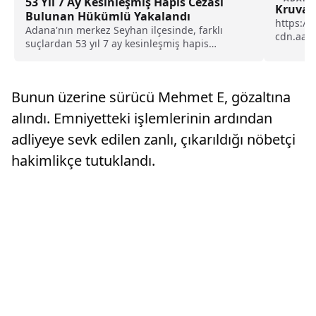
53 Yıl 7 Ay Kesinleşmiş Hapis Cezası
Kruvasa
Bulunan Hükümlü Yakalandı
https://
Adana'nın merkez Seyhan ilçesinde, farklı
cdn.aa.
suçlardan 53 yıl 7 ay kesinleşmiş hapis
İl Emniy
cezasıyla aranan...
Fuat...
Bunun üzerine sürücü Mehmet E, gözaltına
alındı. Emniyetteki işlemlerinin ardından
adliyeye sevk edilen zanlı, çıkarıldığı nöbetçi
hakimlikçe tutuklandı.