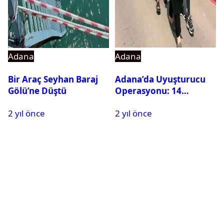
Adana
Adana
Bir Araç Seyhan Baraj
Adana’da Uyuşturucu
Gölü’ne Düştü
Operasyonu: 14
Hükümlü Cezaevine
2 yıl önce
2 yıl önce
Gönderildi