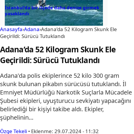
İstanbul’da bir ilçede daha denize girmek
yasaklandı
Anasayfa
›
Adana
›
Adana’da 52 Kilogram Skunk Ele
Geçirildi: Sürücü Tutuklandı
Adana’da 52 Kilogram Skunk Ele
Geçirildi: Sürücü Tutuklandı
Adana'da polis ekiplerince 52 kilo 300 gram
skunk bulunan pikabın sürücüsü tutuklandı. İl
Emniyet Müdürlüğü Narkotik Suçlarla Mücadele
Şubesi ekipleri, uyuşturucu sevkiyatı yapacağını
belirlediği bir kişiyi takibe aldı. Ekipler,
şüphelinin…
Özge Tekeli
•
Eklenme:
29.07.2024 - 11:32