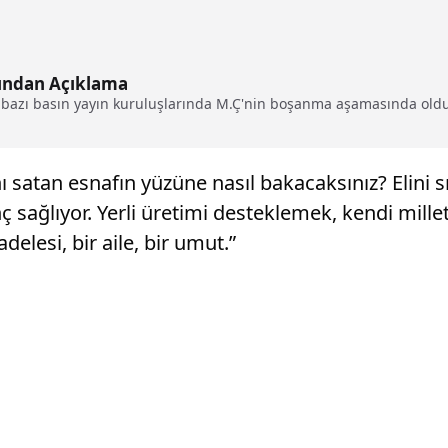
ğından Açıklama
, bazı basın yayın kuruluşlarında M.Ç'nin boşanma aşamasında olduğ
atan esnafın yüzüne nasıl bakacaksınız? Elini sık
anç sağlıyor. Yerli üretimi desteklemek, kendi mil
delesi, bir aile, bir umut.”