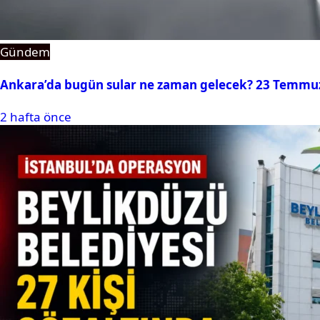
Gündem
Ankara’da bugün sular ne zaman gelecek? 23 Temmuz 2
2 hafta önce