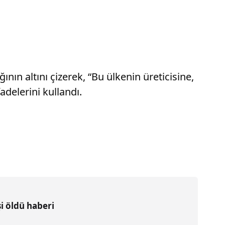
ının altını çizerek, “Bu ülkenin üreticisine,
adelerini kullandı.
i öldü haberi