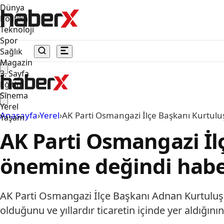
Dünya
Politika
Teknoloji
Spor
Sağlık
Magazin
3. Sayfa
Eğitim
Sinema
Yerel
Anasayfa
›
Yerel
›
AK Parti Osmangazi İlçe Başkanı Kurtulu
Yaşam
AK Parti Osmangazi İl
önemine değindi habe
AK Parti Osmangazi İlçe Başkanı Adnan Kurtuluş, 
olduğunu ve yıllardır ticaretin içinde yer aldığının 