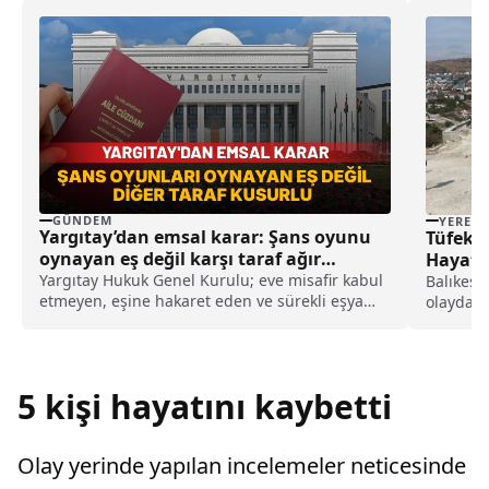
GÜNDEM
YEREL
Yargıtay’dan emsal karar: Şans oyunu
Tüfek K
oynayan eş değil karşı taraf ağır
Hayatın
kusurlu sayıldı
Yargıtay Hukuk Genel Kurulu; eve misafir kabul
Balıkesir
etmeyen, eşine hakaret eden ve sürekli eşya
olayda, b
değiştirerek masraf çıkaran kadını ağır kusurlu
tüfekle k
sayarak, kadının eşine tazminat ödemesine
karar verdi.
5 kişi hayatını kaybetti
Olay yerinde yapılan incelemeler neticesinde