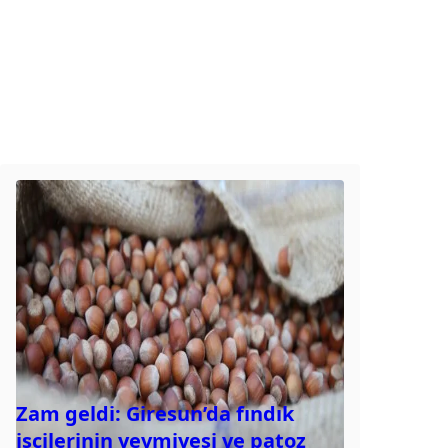
Zam geldi: Giresun’da fındık
işçilerinin yevmiyesi ve patoz