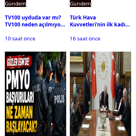
Gündem
Gündem
TV100 uyduda var mı?
Türk Hava
TV100 neden açılmıyor?
Kuvvetleri’nin ilk kadın
generali Özlem
10 saat önce
16 saat önce
Karapınar hakkında
dikkat çeken detay
ortaya çıktı