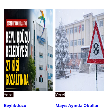
Yerel
Yerel
Beylikdüzü
Mayıs Ayında Okullar