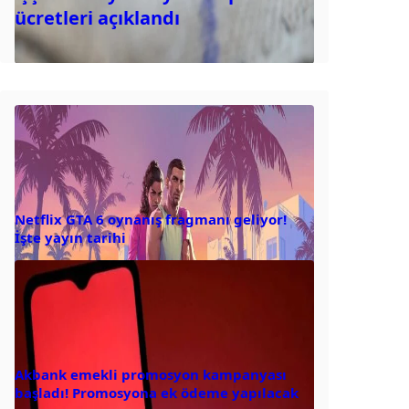
ücretleri açıklandı
Netflix GTA 6 oynanış fragmanı geliyor!
İşte yayın tarihi
Akbank emekli promosyon kampanyası
başladı! Promosyona ek ödeme yapılacak