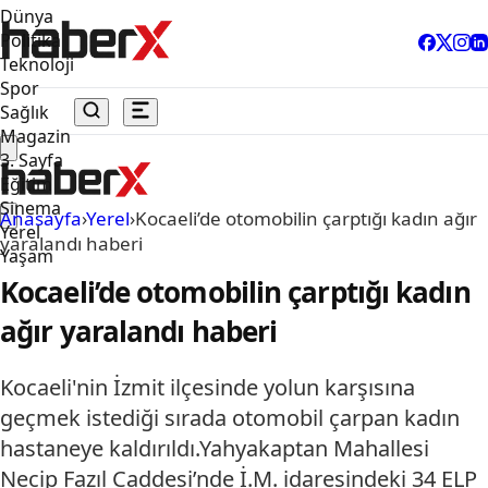
Dünya
Politika
Teknoloji
Spor
Sağlık
Magazin
3. Sayfa
Eğitim
Sinema
Anasayfa
›
Yerel
›
Kocaeli’de otomobilin çarptığı kadın ağır
Yerel
yaralandı haberi
Yaşam
Kocaeli’de otomobilin çarptığı kadın
ağır yaralandı haberi
Kocaeli'nin İzmit ilçesinde yolun karşısına
geçmek istediği sırada otomobil çarpan kadın
hastaneye kaldırıldı.Yahyakaptan Mahallesi
Necip Fazıl Caddesi’nde İ.M. idaresindeki 34 ELP