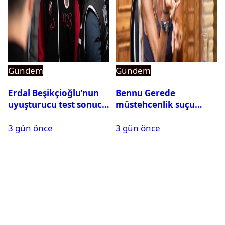
Gündem
Gündem
Erdal Beşikçioğlu’nun
Bennu Gerede
uyuşturucu test sonucu
müstehcenlik suçu
belli oldu
kapsamında gözaltına
3 gün önce
3 gün önce
alındı