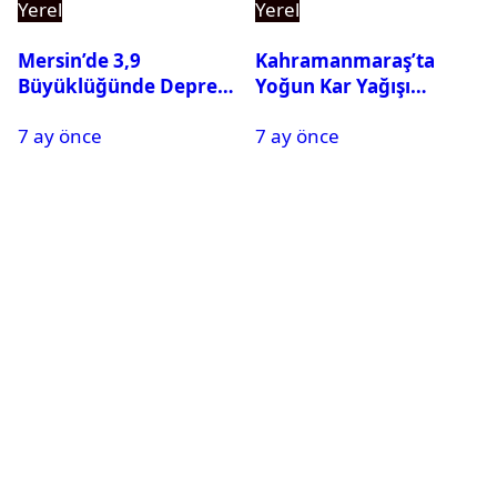
Yerel
Yerel
Mersin’de 3,9
Kahramanmaraş’ta
Büyüklüğünde Deprem
Yoğun Kar Yağışı
Oldu
Nedeniyle Okullar Yarın
7 ay önce
7 ay önce
Tatil