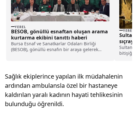
YEREL
YEREL
BESOB, gönüllü esnaftan oluşan arama
Sultan
kurtarma ekibini tanıttı haberi
sıçray
Bursa Esnaf ve Sanatkarlar Odaları Birliği
Sultanga
(BESOB), gönüllü esnafın bir araya gelerek
bitişiği
kurduğu Bursa Esnaf Arama Kurtarma (BESAK)
sıçrayan 
ekibini tanıttı.Kentteki bir otelde düzenlenen
söndürü
tanıtım toplantısında konuşan BESOB Başkanı
Sokak't
Fahrettin Bilgit, BES...
Sağlık ekiplerince yapılan ilk müdahalenin
belirlen
ardından ambulansla özel bir hastaneye
kaldırılan yaralı kadının hayati tehlikesinin
bulunduğu öğrenildi.