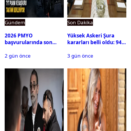
Gündem
Son Dakika
2026 PMYO
Yüksek Askeri Şura
başvurularında son
kararları belli oldu: 94
durum ne?
isim terfi etti
2 gün önce
3 gün önce