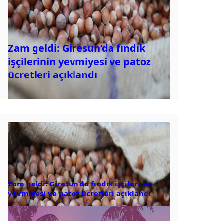
Zam geldi: Giresun’da fındık
işçilerinin yevmiyesi ve patoz
ücretleri açıklandı
Zam geldi: Giresun’da fındık işçilerinin
yevmiyesi ve patoz ücretleri açıklandı