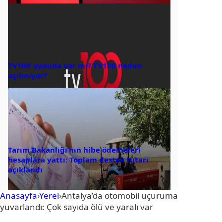
TV100 uyduda var mı? TV100 neden
açılmıyor?
Tarım Bakanlığı’nın hibe ödemeleri
hesaplara yattı: Toplam destek tutarı
açıklandı
Anasayfa
›
Yerel
›
Antalya’da otomobil uçuruma
yuvarlandı: Çok sayıda ölü ve yaralı var