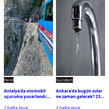
Yerel
Gündem
Antalya’da otomobil
Ankara’da bugün sular
uçuruma yuvarlandı:
ne zaman gelecek? 23
Çok sayıda ölü ve yaralı
Temmuz 2026 ilçe ilçe
2 hafta önce
2 hafta önce
var
su kesintisi sorgulama