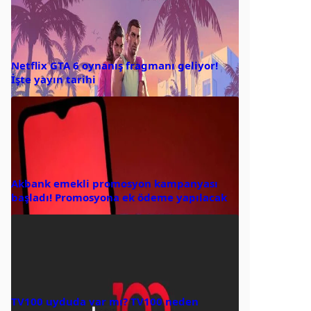
Netflix GTA 6 oynanış fragmanı geliyor!
İşte yayın tarihi
Akbank emekli promosyon kampanyası
başladı! Promosyona ek ödeme yapılacak
TV100 uyduda var mı? TV100 neden