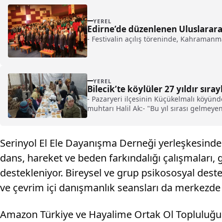
YEREL
Edirne’de düzenlenen Uluslararası
- Festivalin açılış töreninde, Kahramanm
YEREL
Bilecik’te köylüler 27 yıldır sır
- Pazaryeri ilçesinin Küçükelmalı köyünd
muhtarı Halil Ak:- "Bu yıl sırası gelmeye
Serinyol El Ele Dayanışma Derneği yerleşkesinde y
dans, hareket ve beden farkındalığı çalışmaları, 
destekleniyor. Bireysel ve grup psikososyal deste
ve çevrim içi danışmanlık seansları da merkezde v
Amazon Türkiye ve Hayalime Ortak Ol Topluluğu işb