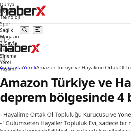
Dünya
Politika
Teknoloji
Spor
Sağlık
Magazin
3. Sayfa
Eğitim
Sinema
Yerel
Anasayfa
›
Yerel
›
Amazon Türkiye ve Hayalime Ortak Ol Topl
Yaşam
Amazon Türkiye ve Hay
deprem bölgesinde 4 bi
- Hayalime Ortak Ol Topluluğu Kurucusu ve Yöne
- "Gülümseten Hayaller Topluluk Evi, sadece bir m