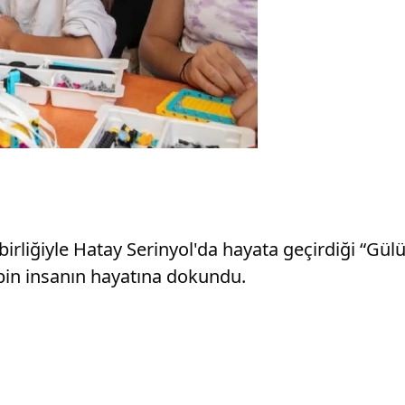
rliğiyle Hatay Serinyol'da hayata geçirdiği “Gül
4 bin insanın hayatına dokundu.