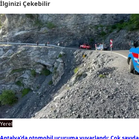
İlginizi Çekebilir
Yerel
Antalya’da otomobil uçuruma yuvarlandı: Çok sayıda 