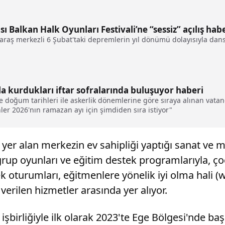
 Balkan Halk Oyunları Festivali’ne “sessiz” açılış hab
araş merkezli 6 Şubat'taki depremlerin yıl dönümü dolayısıyla dans
ayla kurdukları iftar sofralarında buluşuyor haberi
e doğum tarihleri ile askerlik dönemlerine göre sıraya alınan vatand
nler 2026'nın ramazan ayı için şimdiden sıra istiyor"
er alan merkezin ev sahipliği yaptığı sanat ve mü
grup oyunları ve eğitim destek programlarıyla, ço
k oturumları, eğitmenlere yönelik iyi olma hali (w
erilen hizmetler arasında yer alıyor.
irliğiyle ilk olarak 2023'te Ege Bölgesi'nde başl