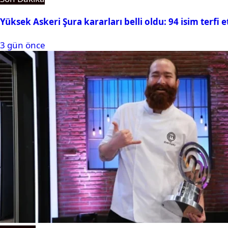
Yüksek Askeri Şura kararları belli oldu: 94 isim terfi e
3 gün önce