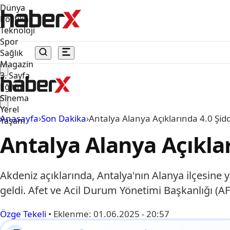
Dünya
Politika
Teknoloji
Spor
Sağlık
Magazin
3. Sayfa
Eğitim
Sinema
Yerel
Anasayfa
›
Son Dakika
›
Antalya Alanya Açıklarında 4.0 Şi
Yaşam
Antalya Alanya Açıkla
Akdeniz açıklarında, Antalya'nın Alanya ilçesin
geldi. Afet ve Acil Durum Yönetimi Başkanlığı (A
Özge Tekeli
•
Eklenme:
01.06.2025 - 20:57