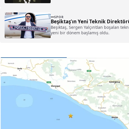
SPOR
Beşiktaş’ın Yeni Teknik Direktörü 
Beşiktaş, Sergen Yalçın’dan boşalan tekni
yeni bir dönem başlamış oldu.