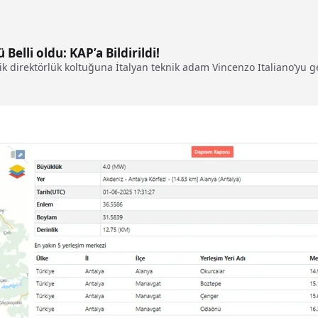
Belli oldu: KAP’a Bildirildi!
k direktörlük koltuğuna İtalyan teknik adam Vincenzo Italiano’yu get