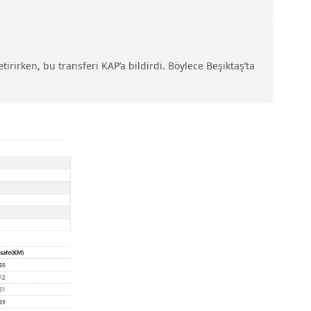
irirken, bu transferi KAP’a bildirdi. Böylece Beşiktaş’ta