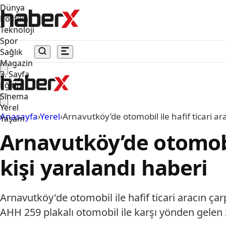
Dünya
Politika
Teknoloji
Spor
Sağlık
Magazin
3. Sayfa
Eğitim
Sinema
Yerel
Anasayfa
›
Yerel
›
Arnavutköy’de otomobil ile hafif ticari ar
Yaşam
Arnavutköy’de otomobil
kişi yaralandı haberi
Arnavutköy'de otomobil ile hafif ticari aracın ça
AHH 259 plakalı otomobil ile karşı yönden gelen 34