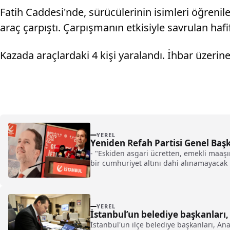
Fatih Caddesi'nde, sürücülerinin isimleri öğrenil
araç çarpıştı. Çarpışmanın etkisiyle savrulan hafif 
Kazada araçlardaki 4 kişi yaralandı. İhbar üzerine 
YEREL
Yeniden Refah Partisi Genel Baş
- "Eskiden asgari ücretten, emekli maaşın
bir cumhuriyet altını dahi alınamayacak 
YEREL
İstanbul’un belediye başkanları, 
İstanbul'un ilçe belediye başkanları, An