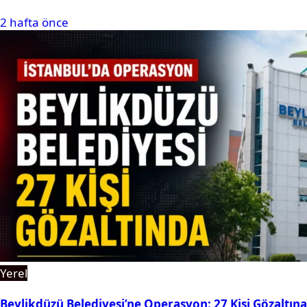
2 hafta önce
Yerel
Beylikdüzü Belediyesi’ne Operasyon: 27 Kişi Gözaltına