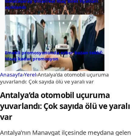
Galatasaray Villarreal maç bilet fiyatları
açıklandı
Emekli promosyonunda ezber bozan teklif:
Maaş kadar promosyon
Anasayfa
›
Yerel
›
Antalya’da otomobil uçuruma
yuvarlandı: Çok sayıda ölü ve yaralı var
Antalya’da otomobil uçuruma
yuvarlandı: Çok sayıda ölü ve yaralı
var
Antalya’nın Manavgat ilçesinde meydana gelen