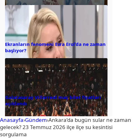
Ekranların fenomeni Esra Erol’da ne zaman
başlıyor?
Galatasaray Villarreal maç bilet fiyatları
açıklandı
Anasayfa
›
Gündem
›
Ankara’da bugün sular ne zaman
gelecek? 23 Temmuz 2026 ilçe ilçe su kesintisi
sorgulama