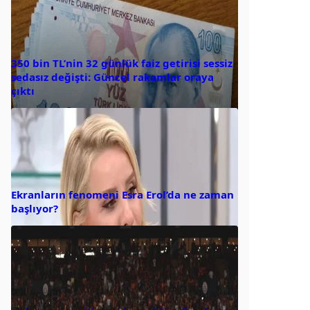
350 bin TL’nin 32 günlük faiz getirisi sessiz
sedasız değişti: Güncel rakamlar oraya
çıktı
Ekranların fenomeni Esra Erol’da ne zaman
başlıyor?