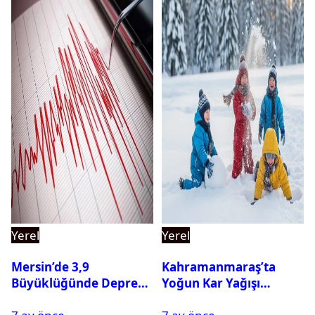
Yerel
Yerel
Mersin’de 3,9
Kahramanmaraş’ta
Büyüklüğünde Deprem
Yoğun Kar Yağışı
Oldu
Nedeniyle Okullar Yarın