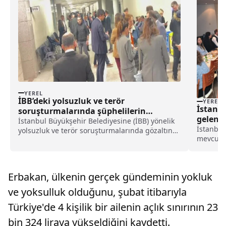
YEREL
İBB’deki yolsuzluk ve terör
YEREL
İstanb
soruşturmalarında şüphelilerin
gelenek
ifadeleri alınmaya başladı haberi
İstanbul Büyükşehir Belediyesine (İBB) yönelik
haberi
İstanbul
yolsuzluk ve terör soruşturmalarında gözaltına
mevcut ç
alınan 91 şüphelinin İstanbul Adliyesi'ndeki
programı
ifade işlemleri başladı.İstanbul Cumhuriyet
Müdürlüğ
Başsavcılığınca, İBB Başkanı Ekrem İmamoğlu
Sağlık M
ve 99 şü...
Erbakan, ülkenin gerçek gündeminin yokluk
vali yard
ve yoksulluk olduğunu, şubat itibarıyla
Türkiye'de 4 kişilik bir ailenin açlık sınırının 23
bin 324 liraya yükseldiğini kaydetti.