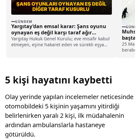
GÜNDEM
Yargıtay’dan emsal karar: Şans oyunu
GÜNDE
Muhsin 
oynayan eş değil karşı taraf ağır
baştan 
kusurlu sayıldı
Yargıtay Hukuk Genel Kurulu; eve misafir kabul
25 Mart 
etmeyen, eşine hakaret eden ve sürekli eşya
beraberi
değiştirerek masraf çıkaran kadını ağır kusurlu
düşmesin
sayarak, kadının eşine tazminat ödemesine
soruştur
karar verdi.
yaşanırk
öğrenild
5 kişi hayatını kaybetti
Olay yerinde yapılan incelemeler neticesinde
otomobildeki 5 kişinin yaşamını yitirdiği
belirlenirken yaralı 2 kişi, ilk müdahalenin
ardından ambulanslarla hastaneye
götürüldü.