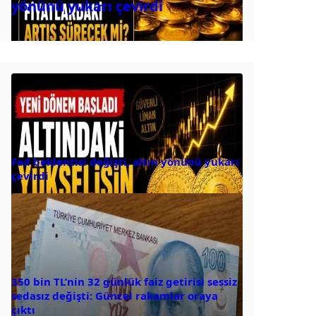
yönünü yukarı çevirdi
Fed beklentisi değişti, altın yönünü yukarı
çevirdi
350 bin TL’nin 32 günlük faiz getirisi sessiz
sedasız değişti: Güncel rakamlar oraya
çıktı