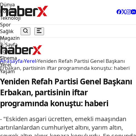
Dünya
Politika
Teknoloji
Spor
Sağlık
Magazin
3. Sayfa
Eğitim
Sinema
Anasayfa
›
Yerel
›
Yeniden Refah Partisi Genel Başkanı
Yerel
Erbakan, partisinin iftar programında konuştu: haberi
Yaşam
Yeniden Refah Partisi Genel Başkanı
Erbakan, partisinin iftar
programında konuştu: haberi
- "Eskiden asgari ücretten, emekli maaşından
artırılanlardan cumhuriyet altını, yarım altın,
çeyrek altın alınır, kenara konulurdu. En sonunda