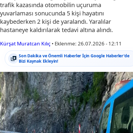
trafik kazasında otomobilin uçuruma
yuvarlaması sonucunda 5 kişi hayatını
kaybederken 2 kişi de yaralandı. Yaralılar
hastaneye kaldırılarak tedavi altına alındı.
Kürşat Muratcan Kılıç
•
Eklenme:
26.07.2026 - 12:11
Son Dakika ve Önemli Haberler İçin Google Haberler'de
Bizi Kaynak Ekleyin!