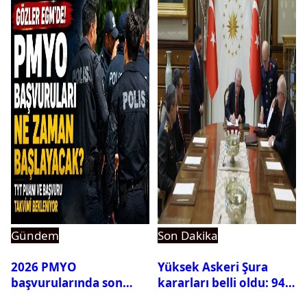
Gündem
Son Dakika
2026 PMYO
Yüksek Askeri Şura
başvurularında son
kararları belli oldu: 94
durum ne?
isim terfi etti