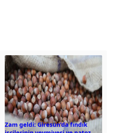
Zam geldi: Giresun’da fındık
işçilerinin yevmiyesi ve patoz