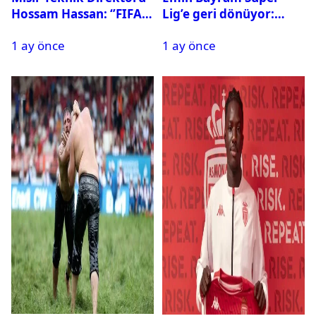
Hossam Hassan: ‘’FIFA,
Lig’e geri dönüyor:
Messi’nin elenmesini
Galatasaray onay verdi
1 ay önce
1 ay önce
istemiyor’’