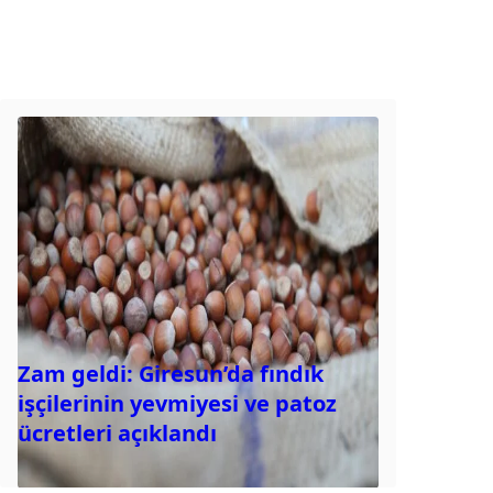
Zam geldi: Giresun’da fındık
işçilerinin yevmiyesi ve patoz
ücretleri açıklandı