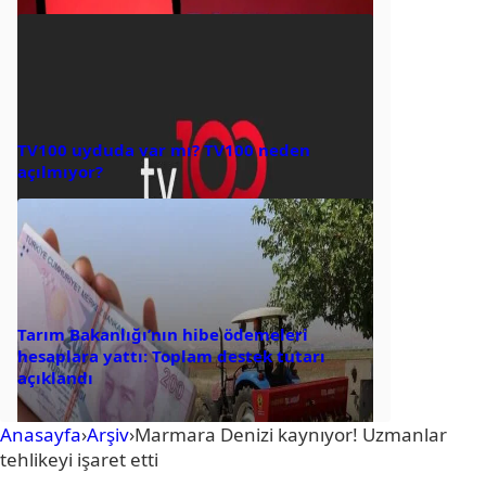
TV100 uyduda var mı? TV100 neden
açılmıyor?
Tarım Bakanlığı’nın hibe ödemeleri
hesaplara yattı: Toplam destek tutarı
açıklandı
Anasayfa
›
Arşiv
›
Marmara Denizi kaynıyor! Uzmanlar
tehlikeyi işaret etti