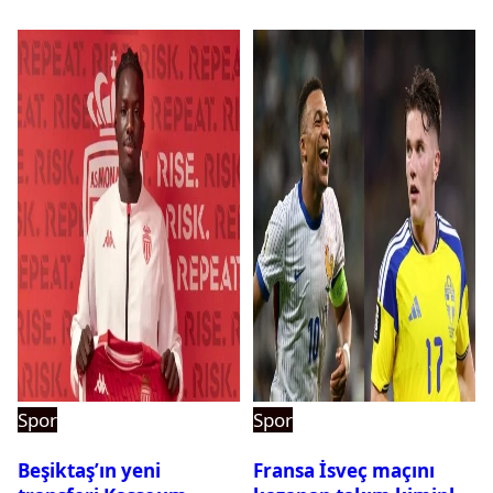
pehlivanlar
Spor
Spor
Beşiktaş’ın yeni
Fransa İsveç maçını