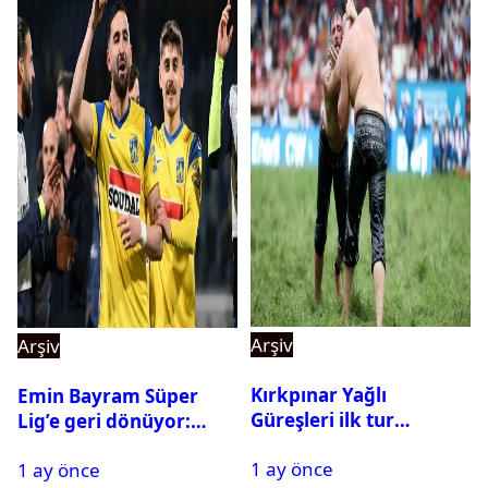
Arşiv
Arşiv
Kırkpınar Yağlı
Emin Bayram Süper
Güreşleri ilk tur
Lig’e geri dönüyor:
sonuçları açıklandı! İşte
Galatasaray onay verdi
1 ay önce
2. tura geçen
1 ay önce