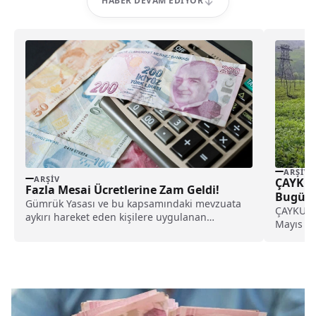
HABER DEVAM EDIYOR
ARŞIV
ARŞIV
ÇAYKUR 
Fazla Mesai Ücretlerine Zam Geldi!
Bugün S
Gümrük Yasası ve bu kapsamındaki mevzuata
Mayıs’
ÇAYKUR, 
aykırı hareket eden kişilere uygulanan
Mayıs iti
usulsüzlük cezasıyla fazla...
tarihi de.