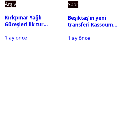
Arşiv
Spor
Kırkpınar Yağlı
Beşiktaş’ın yeni
Güreşleri ilk tur
transferi Kassoum
sonuçları açıklandı! İşte
Ouattara saat kaçta
1 ay önce
2. tura geçen
1 ay önce
gelecek? Resmi
pehlivanlar
açıklama geldi