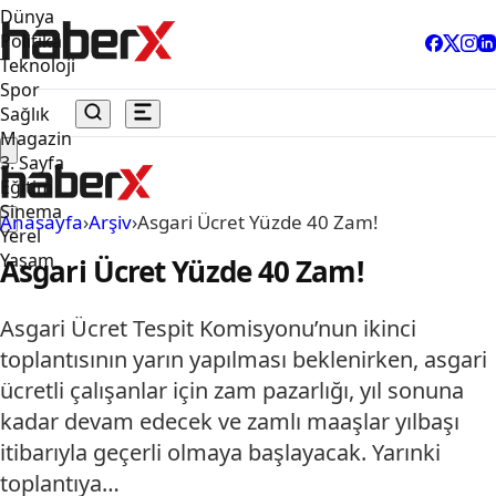
Dünya
Politika
Teknoloji
Spor
Sağlık
Magazin
3. Sayfa
Eğitim
Sinema
Anasayfa
›
Arşiv
›
Asgari Ücret Yüzde 40 Zam!
Yerel
Yaşam
Asgari Ücret Yüzde 40 Zam!
Asgari Ücret Tespit Komisyonu’nun ikinci
toplantısının yarın yapılması beklenirken, asgari
ücretli çalışanlar için zam pazarlığı, yıl sonuna
kadar devam edecek ve zamlı maaşlar yılbaşı
itibarıyla geçerli olmaya başlayacak. Yarınki
toplantıya…