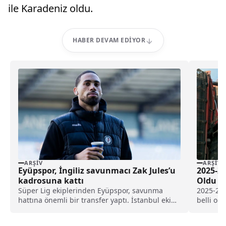
ile Karadeniz oldu.
HABER DEVAM EDIYOR
ARŞIV
ARŞIV
Eyüpspor, İngiliz savunmacı Zak Jules’u
2025-20
kadrosuna kattı
Oldu
Süper Lig ekiplerinden Eyüpspor, savunma
2025-2026
hattına önemli bir transfer yaptı. İstanbul ekibi,
belli ol
Rotherham United formasını terleten İngiliz
başına 2
stoper Zak Jules’u transfer ettiğini açıkladı.