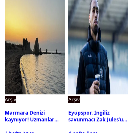
Arşiv
Arşiv
Marmara Denizi
Eyüpspor, İngiliz
kaynıyor! Uzmanlar
savunmacı Zak Jules’u
tehlikeyi işaret etti
kadrosuna kattı