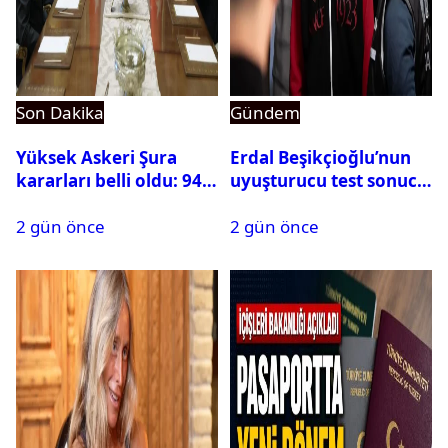
Son Dakika
Gündem
Yüksek Askeri Şura
Erdal Beşikçioğlu’nun
kararları belli oldu: 94
uyuşturucu test sonucu
isim terfi etti
belli oldu
2 gün önce
2 gün önce