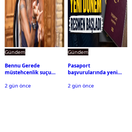
Gündem
Gündem
Bennu Gerede
Pasaport
müstehcenlik suçu
başvurularında yeni
kapsamında gözaltına
dönem başladı
2 gün önce
2 gün önce
alındı