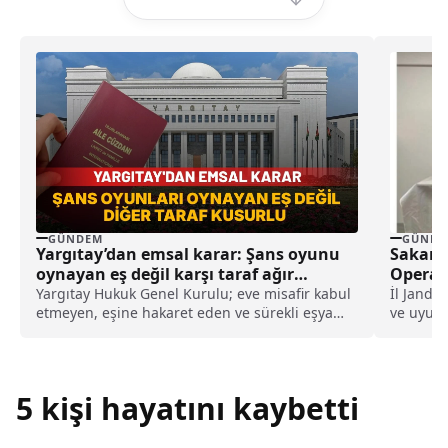
GÜNDEM
GÜNDE
Yargıtay’dan emsal karar: Şans oyunu
Sakary
oynayan eş değil karşı taraf ağır
Operas
kusurlu sayıldı
Yargıtay Hukuk Genel Kurulu; eve misafir kabul
İl Janda
etmeyen, eşine hakaret eden ve sürekli eşya
ve uyuş
değiştirerek masraf çıkaran kadını ağır kusurlu
yıl aralı
sayarak, kadının eşine tazminat ödemesine
karar verdi.
5 kişi hayatını kaybetti