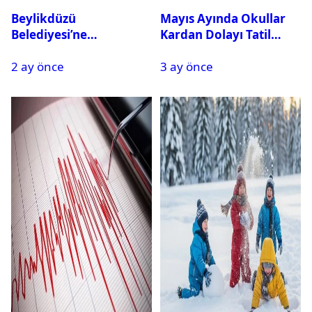
Beylikdüzü
Mayıs Ayında Okullar
Belediyesi’ne
Kardan Dolayı Tatil
Operasyon: 27 Kişi
Edildi
2 ay önce
3 ay önce
Gözaltına Alındı