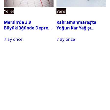
Yerel
Yerel
Mersin’de 3,9
Kahramanmaraş’ta
Büyüklüğünde Deprem
Yoğun Kar Yağışı
Oldu
Nedeniyle Okullar Yarın
7 ay önce
7 ay önce
Tatil