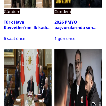
Gündem
Gündem
Türk Hava
2026 PMYO
Kuvvetleri’nin ilk kadın
başvurularında son
generali Özlem
durum ne?
6 saat önce
1 gün önce
Karapınar hakkında
dikkat çeken detay
ortaya çıktı