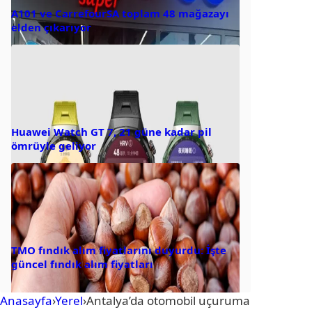
A101 ve CarrefourSA toplam 48 mağazayı
elden çıkarıyor
Huawei Watch GT 7, 21 güne kadar pil
ömrüyle geliyor
TMO fındık alım fiyatlarını duyurdu: İşte
güncel fındık alım fiyatları
Anasayfa
›
Yerel
›
Antalya’da otomobil uçuruma