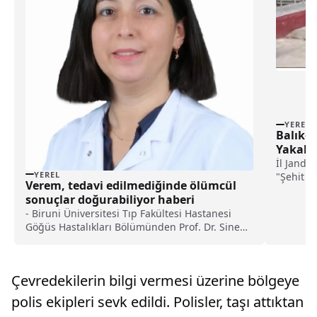
YEREL
Balıkes
Yakala
İl Janda
YEREL
"Şehit J
Verem, tedavi edilmediğinde ölümcül
Operasyo
sonuçlar doğurabiliyor haberi
- Biruni Üniversitesi Tıp Fakültesi Hastanesi
Göğüs Hastalıkları Bölümünden Prof. Dr. Sinem
İliaz:- Verem hastalarının tedavi sürecini doktor
kontrolünde ve eksiksiz bir şekilde sürdürmesi,
hem bireysel iyileşme hem de toplum sağlığı
Çevredekilerin bilgi vermesi üzerine bölgeye
açısından büyük önem taşıyor"
polis ekipleri sevk edildi. Polisler, taşı attıktan