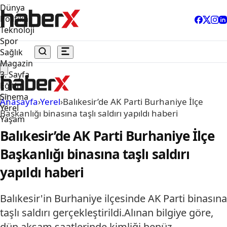
Dünya
Politika
Teknoloji
Spor
Sağlık
Magazin
3. Sayfa
Eğitim
Sinema
Anasayfa
›
Yerel
›
Balıkesir’de AK Parti Burhaniye İlçe
Yerel
Başkanlığı binasına taşlı saldırı yapıldı haberi
Yaşam
Balıkesir’de AK Parti Burhaniye İlçe
Başkanlığı binasına taşlı saldırı
yapıldı haberi
Balıkesir'in Burhaniye ilçesinde AK Parti binasına
taşlı saldırı gerçekleştirildi.Alınan bilgiye göre,
dün akşam saatlerinde kimliği henüz