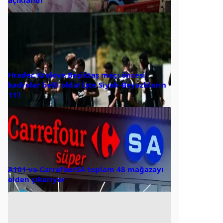
açıklandı
Hradec Kralove Beşiktaş maçı öncesi
kadrolar belli oldu! İşte Siyah-Beyazlıların
11’i
A101 ve CarrefourSA toplam 48 mağazayı
elden çıkarıyor