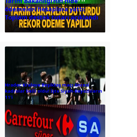
Tarım Bakanlığı’nın hibe
ödemeleri hesaplara yattı:
Toplam destek tutarı açıklandı
Hradec Kralove Beşiktaş maçı öncesi
kadrolar belli oldu! İşte Siyah-Beyazlıların
11’i