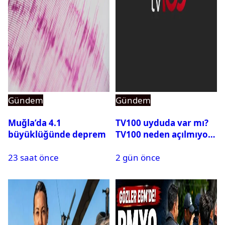
Gündem
Gündem
Muğla’da 4.1
TV100 uyduda var mı?
büyüklüğünde deprem
TV100 neden açılmıyor?
23 saat önce
2 gün önce