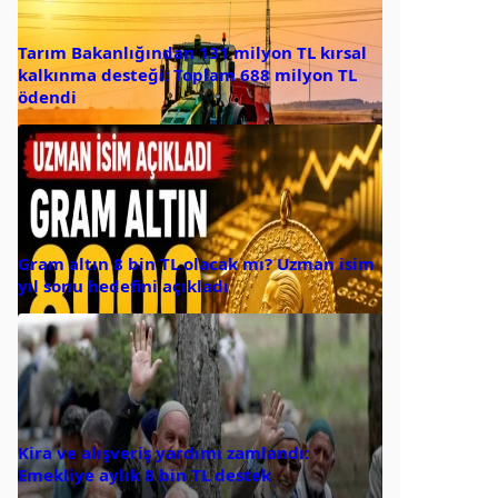
Tarım Bakanlığından 131 milyon TL kırsal
kalkınma desteği: Toplam 688 milyon TL
ödendi
Gram altın 8 bin TL olacak mı? Uzman isim
yıl sonu hedefini açıkladı
Kira ve alışveriş yardımı zamlandı:
Emekliye aylık 8 bin TL destek