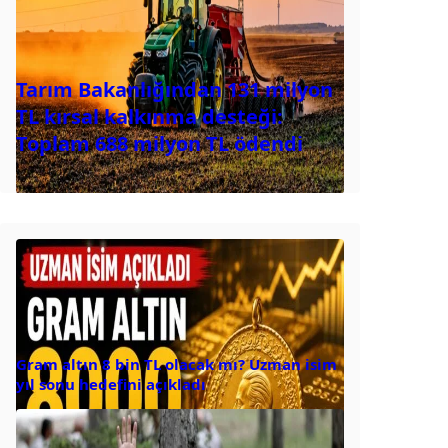
Tarım Bakanlığından 131 milyon
TL kırsal kalkınma desteği:
Toplam 688 milyon TL ödendi
Gram altın 8 bin TL olacak mı? Uzman isim
yıl sonu hedefini açıkladı