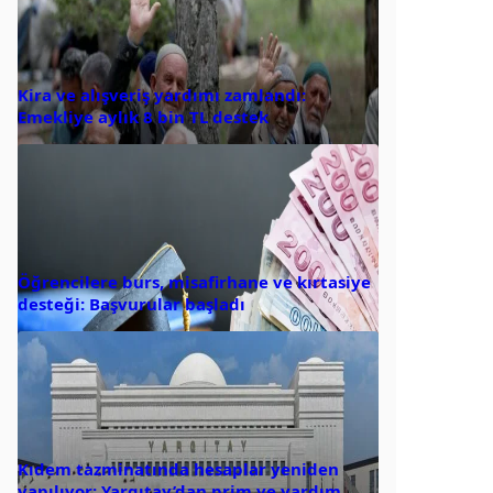
Kira ve alışveriş yardımı zamlandı:
Emekliye aylık 8 bin TL destek
Öğrencilere burs, misafirhane ve kırtasiye
desteği: Başvurular başladı
Kıdem tazminatında hesaplar yeniden
yapılıyor: Yargıtay’dan prim ve yardım