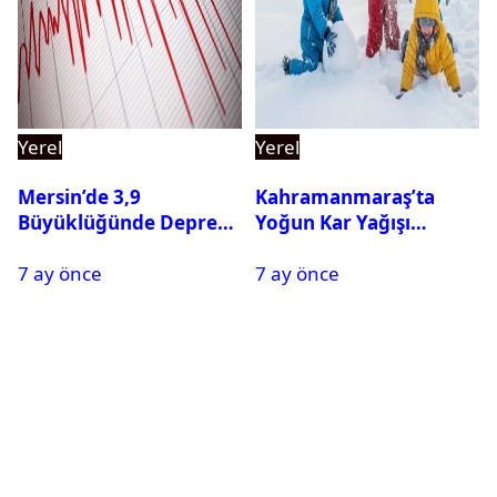
Yerel
Yerel
Mersin’de 3,9
Kahramanmaraş’ta
Büyüklüğünde Deprem
Yoğun Kar Yağışı
Oldu
Nedeniyle Okullar Yarın
7 ay önce
7 ay önce
Tatil