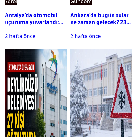
Yerel
Gündem
Antalya’da otomobil
Ankara’da bugün sular
uçuruma yuvarlandı:
ne zaman gelecek? 23
Çok sayıda ölü ve yaralı
Temmuz 2026 ilçe ilçe
2 hafta önce
2 hafta önce
var
su kesintisi sorgulama