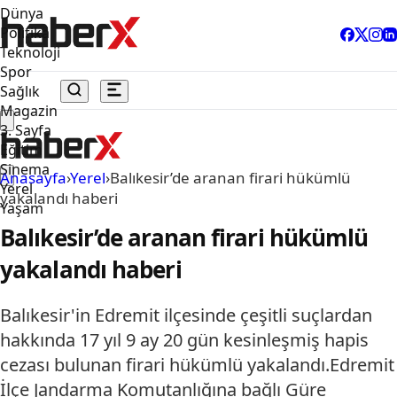
Dünya
Politika
Teknoloji
Spor
Sağlık
Magazin
3. Sayfa
Eğitim
Sinema
Anasayfa
›
Yerel
›
Balıkesir’de aranan firari hükümlü
Yerel
yakalandı haberi
Yaşam
Balıkesir’de aranan firari hükümlü
yakalandı haberi
Balıkesir'in Edremit ilçesinde çeşitli suçlardan
hakkında 17 yıl 9 ay 20 gün kesinleşmiş hapis
cezası bulunan firari hükümlü yakalandı.Edremit
İlçe Jandarma Komutanlığına bağlı Güre