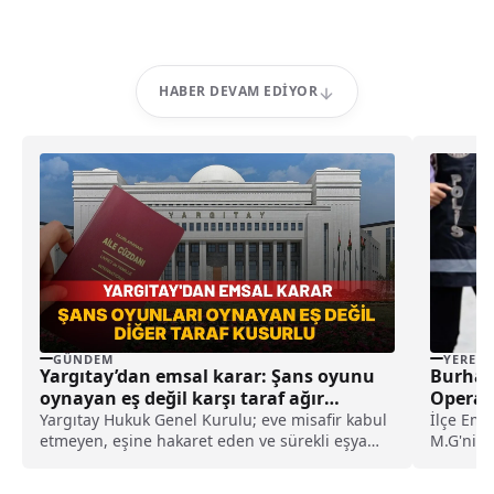
HABER DEVAM EDIYOR
GÜNDEM
YEREL
Yargıtay’dan emsal karar: Şans oyunu
Burhan
oynayan eş değil karşı taraf ağır
Operas
kusurlu sayıldı
Yargıtay Hukuk Genel Kurulu; eve misafir kabul
İlçe Emn
etmeyen, eşine hakaret eden ve sürekli eşya
M.G'nin 
değiştirerek masraf çıkaran kadını ağır kusurlu
ulaştı. Ş
sayarak, kadının eşine tazminat ödemesine