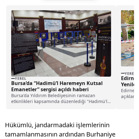
YEREL
Edirne 
YEREL
Bursa’da “Hadimü’l Haremeyn Kutsal
Yenile
Emanetler” sergisi açıldı haberi
Depolar
Edirne B
Bursa'da Yıldırım Belediyesinin ramazan
açıklama
etkinlikleri kapsamında düzenlediği "Hadimü'l
süre içe
Haremeyn Kutsal Emanetler" sergisi ziyarete
açıldı.Barış Manço Kültür Merkezi Erguvan
Salonu'ndaki sergide, geçmişten bugüne Kabe
Hükümlü, jandarmadaki işlemlerinin
örtüleri, Saka...
tamamlanmasının ardından Burhaniye