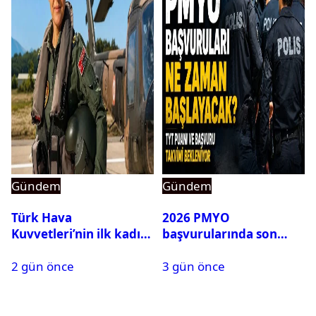
Gündem
Gündem
Türk Hava
2026 PMYO
Kuvvetleri’nin ilk kadın
başvurularında son
generali Özlem
durum ne?
2 gün önce
3 gün önce
Karapınar hakkında
dikkat çeken detay
ortaya çıktı