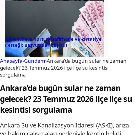
Öğrencilere burs, misafirhane ve kırtasiye
desteği: Başvurular başladı
Anasayfa
›
Gündem
›
Ankara’da bugün sular ne zaman
gelecek? 23 Temmuz 2026 ilçe ilçe su kesintisi
sorgulama
Ankara’da bugün sular ne zaman
gelecek? 23 Temmuz 2026 ilçe ilçe su
kesintisi sorgulama
Ankara Su ve Kanalizasyon İdaresi (ASKİ), arıza
ve bakım çalışmaları nedeniyle kentin belirli