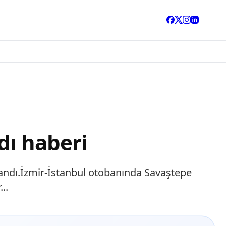
dı haberi
yandı.İzmir-İstanbul otobanında Savaştepe
..