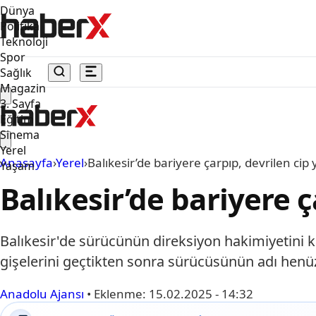
Dünya
Politika
Teknoloji
Spor
Sağlık
Magazin
3. Sayfa
Eğitim
Sinema
Yerel
Anasayfa
›
Yerel
›
Balıkesir’de bariyere çarpıp, devrilen cip
Yaşam
Balıkesir’de bariyere ç
Balıkesir'de sürücünün direksiyon hakimiyetini 
gişelerini geçtikten sonra sürücüsünün adı henüz 
Anadolu Ajansı
•
Eklenme:
15.02.2025 - 14:32