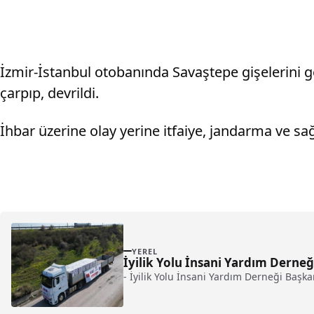
İzmir-İstanbul otobanında Savaştepe gişelerini 
çarpıp, devrildi.
İhbar üzerine olay yerine itfaiye, jandarma ve sağl
YEREL
İyilik Yolu İnsani Yardım Derne
- İyilik Yolu İnsani Yardım Derneği Başk