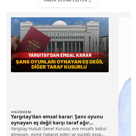
HABER DEVAM EDIYOR
GÜNDEM
Yargıtay’dan emsal karar: Şans oyunu
oynayan eş değil karşı taraf ağır
kusurlu sayıldı
Yargıtay Hukuk Genel Kurulu; eve misafir kabul
etmeyen, eşine hakaret eden ve sürekli eşya