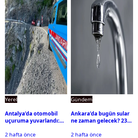
Yerel
Gündem
Antalya’da otomobil
Ankara’da bugün sular
uçuruma yuvarlandı:
ne zaman gelecek? 23
Çok sayıda ölü ve yaralı
Temmuz 2026 ilçe ilçe
2 hafta önce
2 hafta önce
var
su kesintisi sorgulama