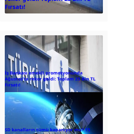
Fırsatı!
İş Bankası emekli promosyonunda
Ağustos’ta rekor geldi: Toplam 25 Bin TL
Fırsatı!
SD kanalların tümü kapanıyor mu? 15