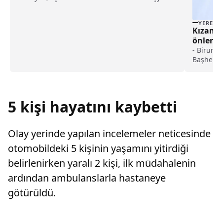
değiştirerek masraf çıkaran kadını ağır kusurlu
sayarak, kadının eşine tazminat ödemesine
YEREL
karar verdi.
Kızamık
önlenme
haberi
- Biruni 
Başhekim
"Kızamık
etkili yo
5 kişi hayatını kaybetti
Olay yerinde yapılan incelemeler neticesinde
otomobildeki 5 kişinin yaşamını yitirdiği
belirlenirken yaralı 2 kişi, ilk müdahalenin
ardından ambulanslarla hastaneye
götürüldü.