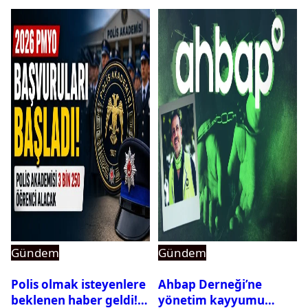
Gündem
Gündem
Polis olmak isteyenlere
Ahbap Derneği’ne
beklenen haber geldi!
yönetim kayyumu