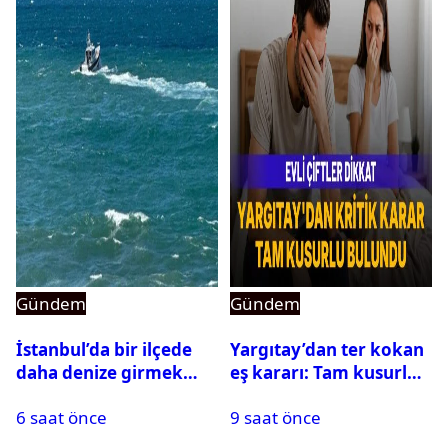
Gündem
Gündem
İstanbul’da bir ilçede
Yargıtay’dan ter kokan
daha denize girmek
eş kararı: Tam kusurlu
yasaklandı
bulundu
6 saat önce
9 saat önce