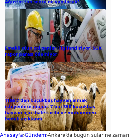
Ağustos’tan sonra ne yapılacak?
Emekli olup çalışanları ilgilendiriyor! SGK
rapor parası ödemiyor
TİGEM’den küçükbaş hayvan almak
isteyenlere müjde: 7 bin 350 küçükbaş
hayvan için ihale tarihi ve muhammen
bedeli açıklandı
Anasayfa
›
Gündem
›
Ankara’da bugün sular ne zaman