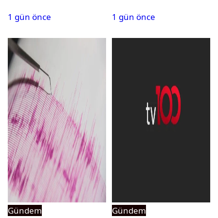
PMYO başvuruları açıldı
atandı: Kapatma davası
1 gün önce
1 gün önce
açıldı
Gündem
Gündem