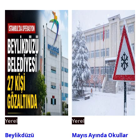
Yerel
Yerel
Beylikdüzü
Mayıs Ayında Okullar