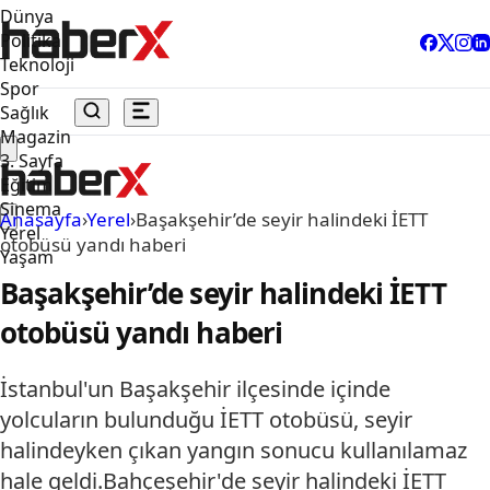
Dünya
Politika
Teknoloji
Spor
Sağlık
Magazin
3. Sayfa
Eğitim
Sinema
Anasayfa
›
Yerel
›
Başakşehir’de seyir halindeki İETT
Yerel
otobüsü yandı haberi
Yaşam
Başakşehir’de seyir halindeki İETT
otobüsü yandı haberi
İstanbul'un Başakşehir ilçesinde içinde
yolcuların bulunduğu İETT otobüsü, seyir
halindeyken çıkan yangın sonucu kullanılamaz
hale geldi.Bahçeşehir'de seyir halindeki İETT