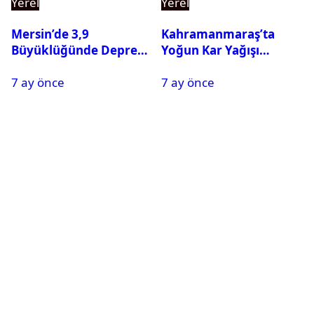
Yerel
Yerel
Mersin’de 3,9
Kahramanmaraş’ta
Büyüklüğünde Deprem
Yoğun Kar Yağışı
Oldu
Nedeniyle Okullar Yarın
7 ay önce
7 ay önce
Tatil