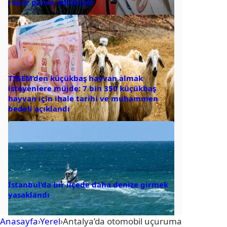
rapor parası ödemiyor
TİGEM’den küçükbaş hayvan almak
isteyenlere müjde: 7 bin 350 küçükbaş
hayvan için ihale tarihi ve muhammen
bedeli açıklandı
İstanbul’da bir ilçede daha denize girmek
yasaklandı
Anasayfa
›
Yerel
›
Antalya’da otomobil uçuruma