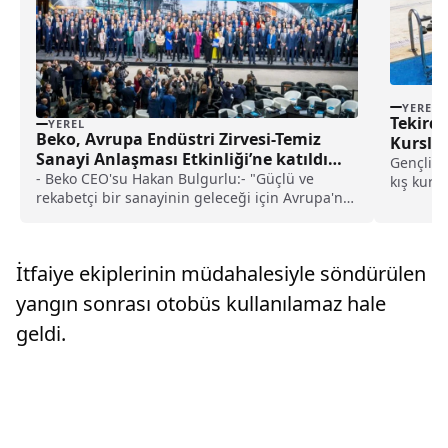
YEREL
Tekird
YEREL
Beko, Avrupa Endüstri Zirvesi-Temiz
Kurslar
Sanayi Anlaşması Etkinliği’ne katıldı
Gençlik 
haberi
- Beko CEO'su Hakan Bulgurlu:- "Güçlü ve
kış kurs
rekabetçi bir sanayinin geleceği için Avrupa'nın
antrenörl
cesur, yatırım odaklı bir sanayi stratejisine ve
şirketlerin büyümesini destekleyen
düzenlemelere ihtiyacı var"
İtfaiye ekiplerinin müdahalesiyle söndürülen
yangın sonrası otobüs kullanılamaz hale
geldi.