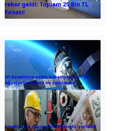
rekor geldi: Toplam 25 Bin TL
Fırsatı!
SD kanalların tümü kapanıyor mu? 15
Ağustos’tan sonra ne yapılacak?
Emekli olup çalışanları ilgilendiriyor! SGK