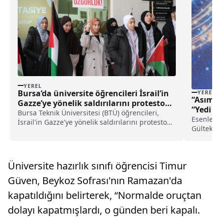
YEREL
Bursa’da üniversite öğrencileri İsrail’in
YEREL
“Asım G
Gazze’ye yönelik saldırılarını protesto
“Yedi 
etti haberi
Bursa Teknik Üniversitesi (BTÜ) öğrencileri,
öğrenci
Esenler 
İsrail'in Gazze'ye yönelik saldırılarını protesto
Gültekin
etti.BTÜ Öğrenci Fikir Platformu öncülüğünde
Edebiyat 
Mimar Sinan Yerleşkesi'nde toplanan
aldı.Dr.
öğrenciler, İsrail'in Filistin halkına yönelik ayl...
düzenlen
Üniversite hazırlık sınıfı öğrencisi Timur
isimlerini
Güven, Beykoz Sofrası'nın Ramazan'da
kapatıldığını belirterek, “Normalde oruçtan
dolayı kapatmışlardı, o günden beri kapalı.