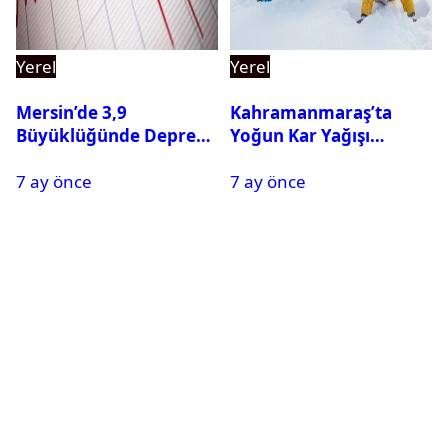
Yerel
Yerel
Mersin’de 3,9
Kahramanmaraş’ta
Büyüklüğünde Deprem
Yoğun Kar Yağışı
Oldu
Nedeniyle Okullar Yarın
7 ay önce
7 ay önce
Tatil