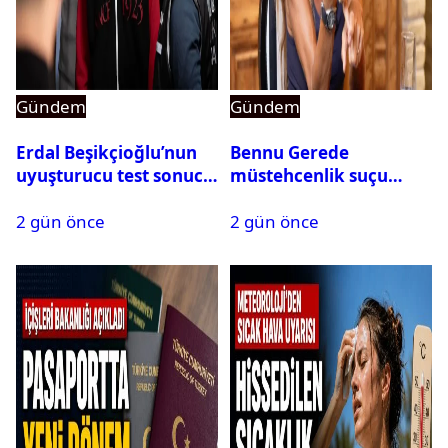
Gündem
Gündem
Erdal Beşikçioğlu’nun
Bennu Gerede
uyuşturucu test sonucu
müstehcenlik suçu
belli oldu
kapsamında gözaltına
2 gün önce
2 gün önce
alındı