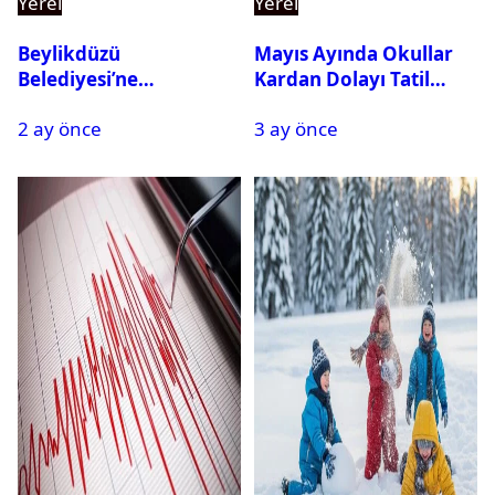
Yerel
Yerel
Beylikdüzü
Mayıs Ayında Okullar
Belediyesi’ne
Kardan Dolayı Tatil
Operasyon: 27 Kişi
Edildi
2 ay önce
3 ay önce
Gözaltına Alındı