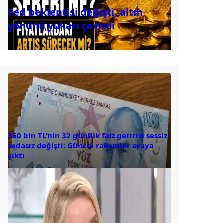
Fed beklentisi değişti, altın
yönünü yukarı çevirdi
350 bin TL’nin 32 günlük faiz getirisi sessiz
sedasız değişti: Güncel rakamlar oraya
çıktı