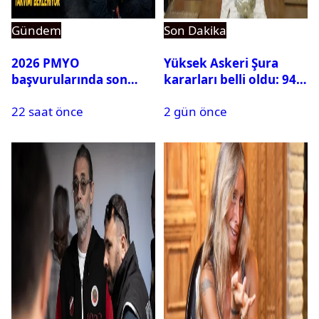
Gündem
Son Dakika
2026 PMYO
Yüksek Askeri Şura
başvurularında son
kararları belli oldu: 94
durum ne?
isim terfi etti
22 saat önce
2 gün önce