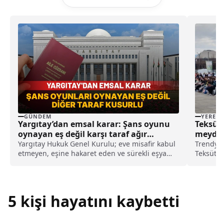
GÜNDEM
YEREL
Yargıtay’dan emsal karar: Şans oyunu
Teksüt
oynayan eş değil karşı taraf ağır
meydan
kusurlu sayıldı
haberi
Yargıtay Hukuk Genel Kurulu; eve misafir kabul
Trendyol
etmeyen, eşine hakaret eden ve sürekli eşya
Teksüt B
değiştirerek masraf çıkaran kadını ağır kusurlu
İzmit'te
sayarak, kadının eşine tazminat ödemesine
Büyükşeh
karar verdi.
Meydanı
gelen tar
5 kişi hayatını kaybetti