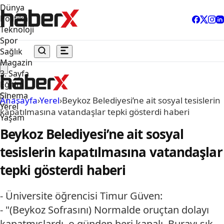
Dünya
Politika
Teknoloji
Spor
Sağlık
Magazin
3. Sayfa
Eğitim
Sinema
Anasayfa
›
Yerel
›
Beykoz Belediyesi’ne ait sosyal tesislerin
Yerel
kapatılmasına vatandaşlar tepki gösterdi haberi
Yaşam
Beykoz Belediyesi’ne ait sosyal
tesislerin kapatılmasına vatandaşlar
tepki gösterdi haberi
- Üniversite öğrencisi Timur Güven:
- "(Beykoz Sofrasını) Normalde oruçtan dolayı
kapatmışlardı, o günden beri kapalı. Burayı sık