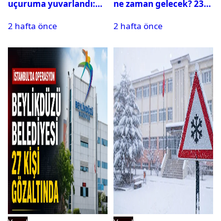
uçuruma yuvarlandı:
ne zaman gelecek? 23
Çok sayıda ölü ve yaralı
Temmuz 2026 ilçe ilçe
2 hafta önce
2 hafta önce
var
su kesintisi sorgulama