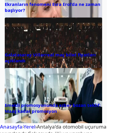
Ekranların fenomeni Esra Erol’da ne zaman
başlıyor?
Galatasaray Villarreal maç bilet fiyatları
açıklandı
Emekli promosyonunda ezber bozan teklif:
Maaş kadar promosyon
Anasayfa
›
Yerel
›
Antalya’da otomobil uçuruma