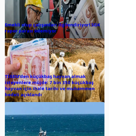
Emekli olup çalışanları ilgilendiriyor! SGK
rapor parası ödemiyor
TİGEM’den küçükbaş hayvan almak
isteyenlere müjde: 7 bin 350 küçükbaş
hayvan için ihale tarihi ve muhammen
bedeli açıklandı