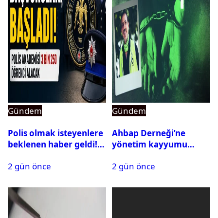
Gündem
Gündem
Polis olmak isteyenlere
Ahbap Derneği’ne
beklenen haber geldi!
yönetim kayyumu
PMYO başvuruları açıldı
atandı: Kapatma davası
2 gün önce
2 gün önce
açıldı