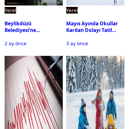
Yerel
Yerel
Beylikdüzü
Mayıs Ayında Okullar
Belediyesi’ne
Kardan Dolayı Tatil
Operasyon: 27 Kişi
Edildi
2 ay önce
3 ay önce
Gözaltına Alındı