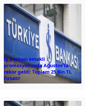
İş Bankası emekli
promosyonunda Ağustos’ta
rekor geldi: Toplam 25 Bin TL
Fırsatı!