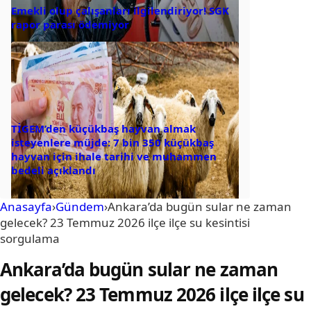
Emekli olup çalışanları ilgilendiriyor! SGK
rapor parası ödemiyor
TİGEM’den küçükbaş hayvan almak
isteyenlere müjde: 7 bin 350 küçükbaş
hayvan için ihale tarihi ve muhammen
bedeli açıklandı
Anasayfa
›
Gündem
›
Ankara’da bugün sular ne zaman
gelecek? 23 Temmuz 2026 ilçe ilçe su kesintisi
sorgulama
Ankara’da bugün sular ne zaman
gelecek? 23 Temmuz 2026 ilçe ilçe su