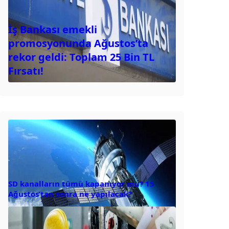
İş Bankası emekli
promosyonunda Ağustos’ta
rekor geldi: Toplam 25 Bin TL
Fırsatı!
SD kanalların tümü kapanıyor mu? 15
Ağustos’tan sonra ne yapılacak?