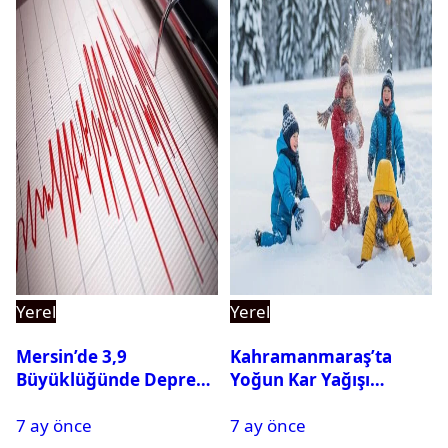
Yerel
Yerel
Mersin’de 3,9
Kahramanmaraş’ta
Büyüklüğünde Deprem
Yoğun Kar Yağışı
Oldu
Nedeniyle Okullar Yarın
7 ay önce
7 ay önce
Tatil