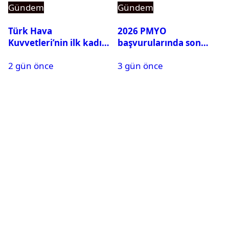
Gündem
Gündem
Türk Hava
2026 PMYO
Kuvvetleri’nin ilk kadın
başvurularında son
generali Özlem
durum ne?
2 gün önce
3 gün önce
Karapınar hakkında
dikkat çeken detay
ortaya çıktı