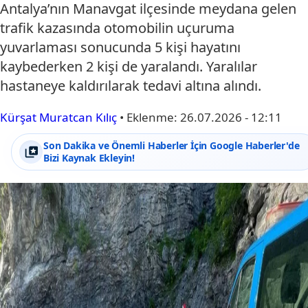
Antalya’nın Manavgat ilçesinde meydana gelen
trafik kazasında otomobilin uçuruma
yuvarlaması sonucunda 5 kişi hayatını
kaybederken 2 kişi de yaralandı. Yaralılar
hastaneye kaldırılarak tedavi altına alındı.
Kürşat Muratcan Kılıç
•
Eklenme:
26.07.2026 - 12:11
Son Dakika ve Önemli Haberler İçin Google Haberler'de
Bizi Kaynak Ekleyin!