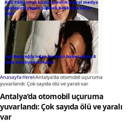
Aziz Yıldırım’ın kızına yönelik sosyal medya
paylaşımı yapan şüpheli hakkında karar
çıktı
Aslı Bekiroğlu’ndan bir kötü haber daha: 8
defa ameliyat olmuştu
Anasayfa
›
Yerel
›
Antalya’da otomobil uçuruma
yuvarlandı: Çok sayıda ölü ve yaralı var
Antalya’da otomobil uçuruma
yuvarlandı: Çok sayıda ölü ve yaralı
var