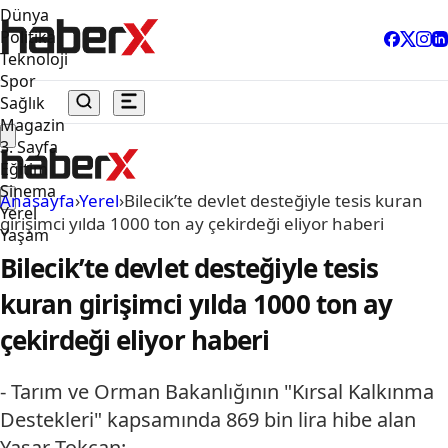
Dünya
Politika
Teknoloji
Spor
Sağlık
Magazin
3. Sayfa
Eğitim
Sinema
Anasayfa
›
Yerel
›
Bilecik’te devlet desteğiyle tesis kuran
Yerel
girişimci yılda 1000 ton ay çekirdeği eliyor haberi
Yaşam
Bilecik’te devlet desteğiyle tesis
kuran girişimci yılda 1000 ton ay
çekirdeği eliyor haberi
- Tarım ve Orman Bakanlığının "Kırsal Kalkınma
Destekleri" kapsamında 869 bin lira hibe alan
Yaşar Tokcan: