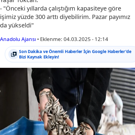
- "Önceki yıllarda çalıştığım kapasiteye göre
işimiz yüzde 300 arttı diyebilirim. Pazar payımız
da yükseldi"
Anadolu Ajansı
•
Eklenme:
04.03.2025 - 12:14
Son Dakika ve Önemli Haberler İçin Google Haberler'de
Bizi Kaynak Ekleyin!