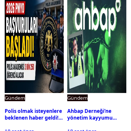
Gündem
Gündem
Polis olmak isteyenlere
Ahbap Derneği’ne
beklenen haber geldi!
yönetim kayyumu
PMYO başvuruları açıldı
atandı: Kapatma davası