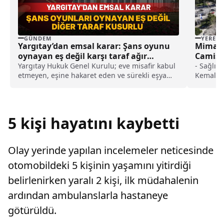
GÜNDEM
YEREL
Yargıtay’dan emsal karar: Şans oyunu
Mimaris
oynayan eş değil karşı taraf ağır
Camisi 
kusurlu sayıldı
Yargıtay Hukuk Genel Kurulu; eve misafir kabul
- Sağlık 
etmeyen, eşine hakaret eden ve sürekli eşya
Kemalett
değiştirerek masraf çıkaran kadını ağır kusurlu
en az 10
sayarak, kadının eşine tazminat ödemesine
ve üst k
karar verdi.
bölgeye k
"Orada i
5 kişi hayatını kaybetti
caminin 
anlatmal
bulamıyo
Olay yerinde yapılan incelemeler neticesinde
Kadıköy'
için bu 
otomobildeki 5 kişinin yaşamını yitirdiği
için büy
belirlenirken yaralı 2 kişi, ilk müdahalenin
ardından ambulanslarla hastaneye
götürüldü.