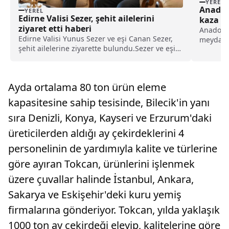
YEREL
Anadol
YEREL
Edirne Valisi Sezer, şehit ailelerini
kaza n
ziyaret etti haberi
ulaşım
Anadolu 
Edirne Valisi Yunus Sezer ve eşi Canan Sezer,
meydana 
şehit ailelerine ziyarette bulundu.Sezer ve eşi,
Ankara i
Tunceli'de 2011'de düzenlenen terör
sağlanam
saldırısında şehit olan polis memuru Cem
ilçesi M
Kerman'ın babası Ercan Kerman ve annesi
yol ayrı
Ayda ortalama 80 ton ürün eleme
Gülsen Kerman ile...
kapasitesine sahip tesisinde, Bilecik'in yanı
sıra Denizli, Konya, Kayseri ve Erzurum'daki
üreticilerden aldığı ay çekirdeklerini 4
personelinin de yardımıyla kalite ve türlerine
göre ayıran Tokcan, ürünlerini işlenmek
üzere çuvallar halinde İstanbul, Ankara,
Sakarya ve Eskişehir'deki kuru yemiş
firmalarına gönderiyor. Tokcan, yılda yaklaşık
1000 ton ay çekirdeği eleyip, kalitelerine göre