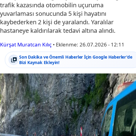
trafik kazasında otomobilin uçuruma
yuvarlaması sonucunda 5 kişi hayatını
kaybederken 2 kişi de yaralandı. Yaralılar
hastaneye kaldırılarak tedavi altına alındı.
Kürşat Muratcan Kılıç
•
Eklenme:
26.07.2026 - 12:11
Son Dakika ve Önemli Haberler İçin Google Haberler'de
Bizi Kaynak Ekleyin!