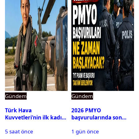
Gündem
Gündem
Türk Hava
2026 PMYO
Kuvvetleri’nin ilk kadın
başvurularında son
generali Özlem
durum ne?
5 saat önce
1 gün önce
Karapınar hakkında
dikkat çeken detay