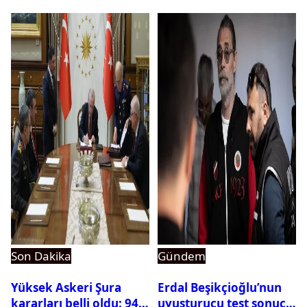
ortaya çıktı
Son Dakika
Gündem
Yüksek Askeri Şura
Erdal Beşikçioğlu’nun
kararları belli oldu: 94
uyuşturucu test sonucu