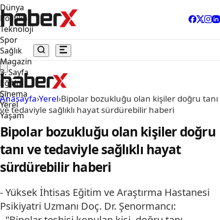
Dünya
Politika
Teknoloji
Spor
Sağlık
Magazin
3. Sayfa
Eğitim
Sinema
Anasayfa
›
Yerel
›
Bipolar bozukluğu olan kişiler doğru tanı
Yerel
ve tedaviyle sağlıklı hayat sürdürebilir haberi
Yaşam
Bipolar bozukluğu olan kişiler doğru
tanı ve tedaviyle sağlıklı hayat
sürdürebilir haberi
- Yüksek İhtisas Eğitim ve Araştırma Hastanesi
Psikiyatri Uzmanı Doç. Dr. Şenormancı:
- "Bipolar teşhisi konulan kişi, doğru tanı