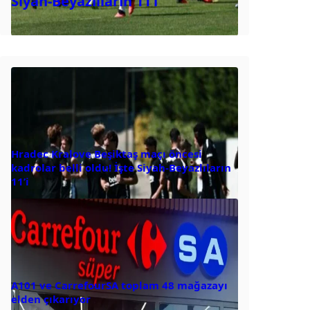
Siyah-Beyazlıların 11’i
Hradec Kralove Beşiktaş maçı öncesi
kadrolar belli oldu! İşte Siyah-Beyazlıların
11’i
A101 ve CarrefourSA toplam 48 mağazayı
elden çıkarıyor