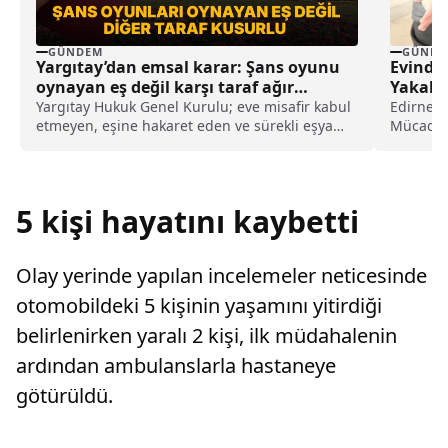
GÜNDEM
GÜNDE
Yargıtay’dan emsal karar: Şans oyunu
Evinde
oynayan eş değil karşı taraf ağır
Yakala
kusurlu sayıldı
Yargıtay Hukuk Genel Kurulu; eve misafir kabul
Edirne E
etmeyen, eşine hakaret eden ve sürekli eşya
Mücadel
değiştirerek masraf çıkaran kadını ağır kusurlu
Müdürlüğ
sayarak, kadının eşine tazminat ödemesine
karar verdi.
5 kişi hayatını kaybetti
Olay yerinde yapılan incelemeler neticesinde
otomobildeki 5 kişinin yaşamını yitirdiği
belirlenirken yaralı 2 kişi, ilk müdahalenin
ardından ambulanslarla hastaneye
götürüldü.