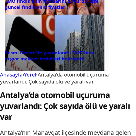
TMO fındık alım fiyatlarını duyurdu: İşte
güncel fındık alım fiyatları
Resmi Gazete’de yayımlandı: 2027 bina
inşaat maliyet bedelleri belirlendi
Anasayfa
›
Yerel
›
Antalya’da otomobil uçuruma
yuvarlandı: Çok sayıda ölü ve yaralı var
Antalya’da otomobil uçuruma
yuvarlandı: Çok sayıda ölü ve yaralı
var
Antalya’nın Manavgat ilçesinde meydana gelen