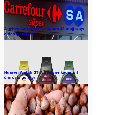
A101 ve CarrefourSA toplam 48 mağazayı
elden çıkarıyor
Huawei Watch GT 7, 21 güne kadar pil
ömrüyle geliyor