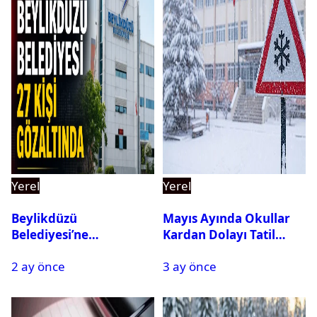
Yerel
Yerel
Beylikdüzü
Mayıs Ayında Okullar
Belediyesi’ne
Kardan Dolayı Tatil
Operasyon: 27 Kişi
Edildi
2 ay önce
3 ay önce
Gözaltına Alındı