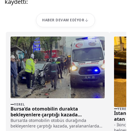
kaydetti:
HABER DEVAM EDIYOR
YEREL
Bursa’da otomobilin durakta
YEREL
İstanbu
bekleyenlere çarptığı kazada
atan 3 
yaralananlardan biri öldü haberi
Bursa'da otomobilin otobüs durağında
kesildi
- İkinci 
bekleyenlere çarptığı kazada, yaralananlardan
belgesi 