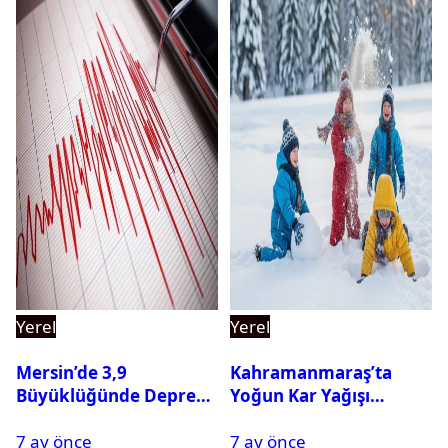
Yerel
Yerel
Mersin’de 3,9
Kahramanmaraş’ta
Büyüklüğünde Deprem
Yoğun Kar Yağışı
Oldu
Nedeniyle Okullar Yarın
7 ay önce
7 ay önce
Tatil