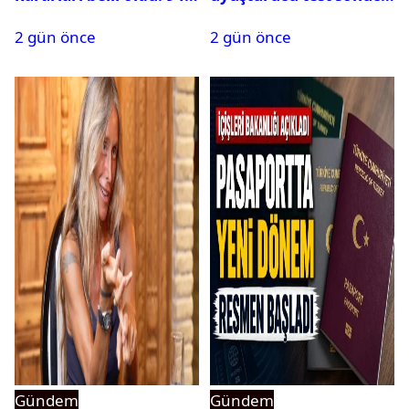
isim terfi etti
belli oldu
2 gün önce
2 gün önce
Gündem
Gündem