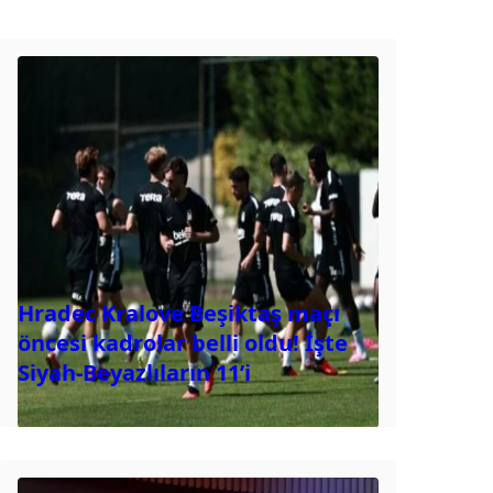
Hradec Kralove Beşiktaş maçı
öncesi kadrolar belli oldu! İşte
Siyah-Beyazlıların 11’i