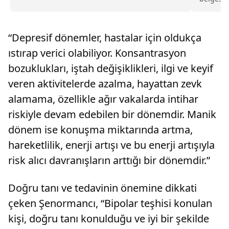
biri tedavi gördüğü hastanede hayatını
trafikte
kaybetti.Merkez Yıldırım ilçesi Ankara Yolu
Caddesi'nde dün otomobilin otobüs durağında
bekleyenlere çarptığı ya...
“Depresif dönemler, hastalar için oldukça
ıstırap verici olabiliyor. Konsantrasyon
bozuklukları, iştah değişiklikleri, ilgi ve keyif
veren aktivitelerde azalma, hayattan zevk
alamama, özellikle ağır vakalarda intihar
riskiyle devam edebilen bir dönemdir. Manik
dönem ise konuşma miktarında artma,
hareketlilik, enerji artışı ve bu enerji artışıyla
risk alıcı davranışların arttığı bir dönemdir.”
Doğru tanı ve tedavinin önemine dikkati
çeken Şenormancı, “Bipolar teşhisi konulan
kişi, doğru tanı konulduğu ve iyi bir şekilde