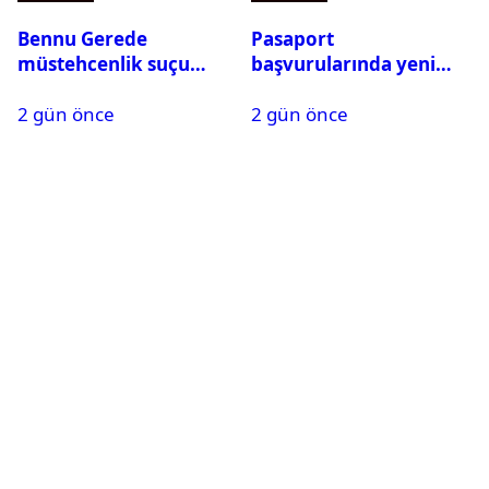
Bennu Gerede
Pasaport
müstehcenlik suçu
başvurularında yeni
kapsamında gözaltına
dönem başladı
2 gün önce
2 gün önce
alındı