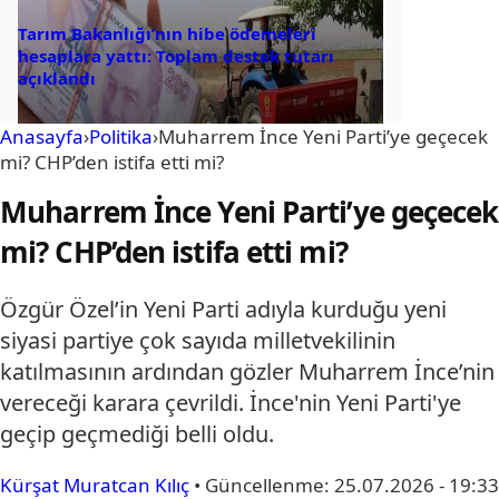
Tarım Bakanlığı’nın hibe ödemeleri
hesaplara yattı: Toplam destek tutarı
açıklandı
Anasayfa
›
Politika
›
Muharrem İnce Yeni Parti’ye geçecek
mi? CHP’den istifa etti mi?
Muharrem İnce Yeni Parti’ye geçecek
mi? CHP’den istifa etti mi?
Özgür Özel’in Yeni Parti adıyla kurduğu yeni
siyasi partiye çok sayıda milletvekilinin
katılmasının ardından gözler Muharrem İnce’nin
vereceği karara çevrildi. İnce'nin Yeni Parti'ye
geçip geçmediği belli oldu.
Kürşat Muratcan Kılıç
•
Güncellenme:
25.07.2026 - 19:33