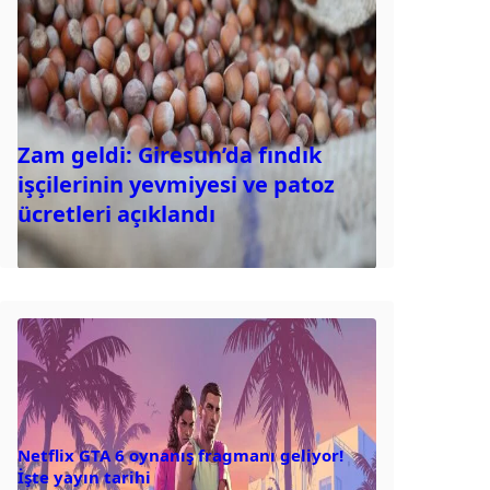
Zam geldi: Giresun’da fındık
işçilerinin yevmiyesi ve patoz
ücretleri açıklandı
Netflix GTA 6 oynanış fragmanı geliyor!
İşte yayın tarihi