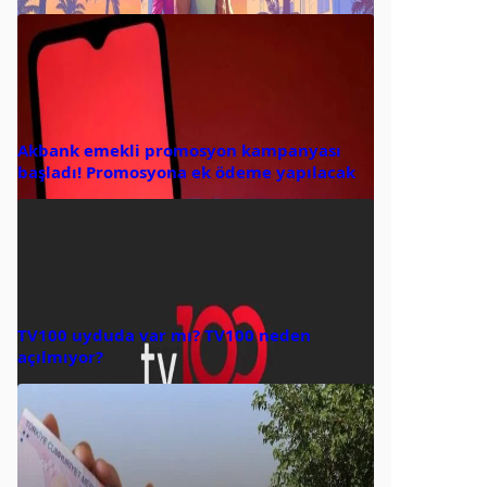
Akbank emekli promosyon kampanyası
başladı! Promosyona ek ödeme yapılacak
TV100 uyduda var mı? TV100 neden
açılmıyor?