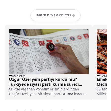
HABER DEVAM EDIYOR
GÜNDEM
POLITI
Özgür Özel yeni partiyi kurdu mu?
Emeklil
Türkiye’de siyasi parti kurma süreci
Meclis
nasıl işler?
CHP’de yaşanan yönetim krizinin ardından
30 Temmu
Özgür Özel, yeni bir siyasi parti kurma kararını
Millet Me
kamuoyu ile resmen paylaştı. Özel’in CHP’ye
yaptığı veda konuşması sonrasında Kurucular
Kurulu’nun çalışmaları başladı. Bu gelişme