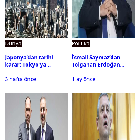
Dünya
Politika
Japonya’dan tarihi
İsmail Saymaz’dan
karar: Tokyo’ya
Tolgahan Erdoğan
alternatif başkent
iddiası: Operasyon
3 hafta önce
1 ay önce
geliyor
bilgisini sızdırıp para
istedi