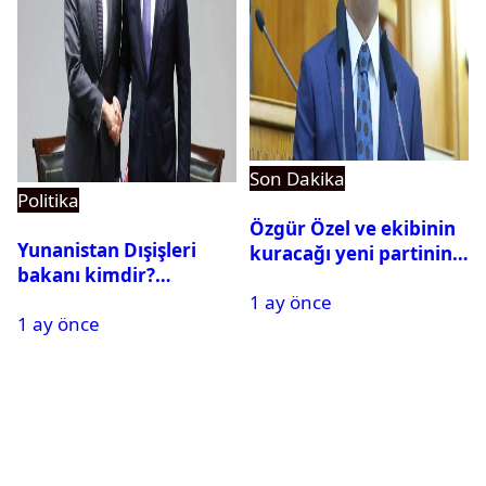
Son Dakika
Politika
Özgür Özel ve ekibinin
Yunanistan Dışişleri
kuracağı yeni partinin
bakanı kimdir?
tarihi belli oldu
Georgios Gerapetritis
1 ay önce
1 ay önce
kariyeri ve hayatı,
Georgios Gerapetritis Hakan
Fidan’a ne dedi?