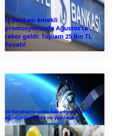
İş Bankası emekli
promosyonunda Ağustos’ta
rekor geldi: Toplam 25 Bin TL
Fırsatı!
SD kanalların tümü kapanıyor mu? 15
Ağustos’tan sonra ne yapılacak?