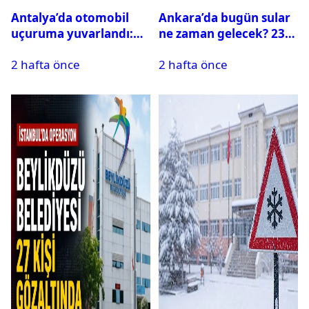
Antalya’da otomobil
Ankara’da bugün sular
uçuruma yuvarlandı:
ne zaman gelecek? 23
Çok sayıda ölü ve yaralı
Temmuz 2026 ilçe ilçe
2 hafta önce
2 hafta önce
var
su kesintisi sorgulama