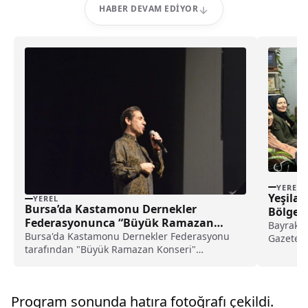
HABER DEVAM EDIYOR
YEREL
Yeşilay
YEREL
Bursa’da Kastamonu Dernekler
Bölge M
Federasyonunca “Büyük Ramazan
Bayrak, 
Konseri” düzenlendi haberi
Bursa'da Kastamonu Dernekler Federasyonu
Gazeteci
tarafından "Büyük Ramazan Konseri"
etti.AA'n
düzenlendi.Merinos Atatürk Kongre ve Kültür
Merkezi'nde gerçekleştirilen konser öncesi
saygı duruşunda bulunuldu, İstiklal Marşı
Program sonunda hatıra fotoğrafı çekildi.
okundu.Programda konuşma yapa...