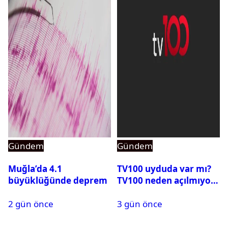
Gündem
Gündem
Muğla’da 4.1
TV100 uyduda var mı?
büyüklüğünde deprem
TV100 neden açılmıyor?
2 gün önce
3 gün önce