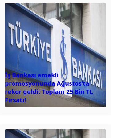
İş Bankası emekli
promosyonunda Ağustos’ta
rekor geldi: Toplam 25 Bin TL
Fırsatı!