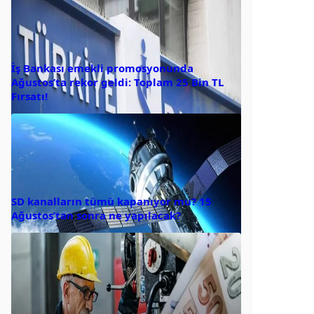
İş Bankası emekli promosyonunda
Ağustos’ta rekor geldi: Toplam 25 Bin TL
Fırsatı!
SD kanalların tümü kapanıyor mu? 15
Ağustos’tan sonra ne yapılacak?