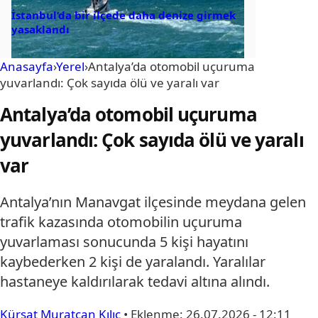
İstanbul’da bir ilçede daha denize girmek
yasaklandı
Anasayfa
›
Yerel
›
Antalya’da otomobil uçuruma
yuvarlandı: Çok sayıda ölü ve yaralı var
Antalya’da otomobil uçuruma
yuvarlandı: Çok sayıda ölü ve yaralı
var
Antalya’nın Manavgat ilçesinde meydana gelen
trafik kazasında otomobilin uçuruma
yuvarlaması sonucunda 5 kişi hayatını
kaybederken 2 kişi de yaralandı. Yaralılar
hastaneye kaldırılarak tedavi altına alındı.
Kürşat Muratcan Kılıç
•
Eklenme:
26.07.2026 - 12:11