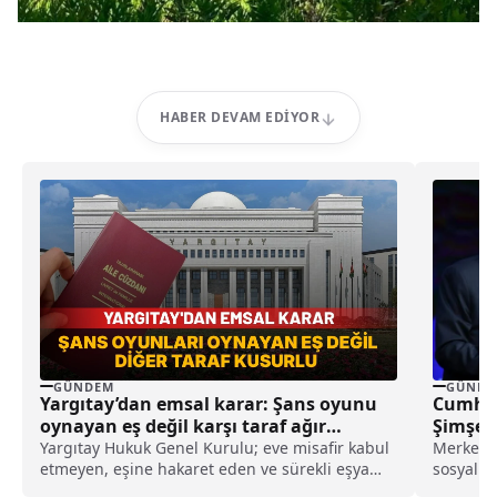
HABER DEVAM EDIYOR
GÜNDEM
GÜNDE
Yargıtay’dan emsal karar: Şans oyunu
Cumhur
oynayan eş değil karşı taraf ağır
Şimşek’
kusurlu sayıldı
Geldi
Yargıtay Hukuk Genel Kurulu; eve misafir kabul
Merkez t
etmeyen, eşine hakaret eden ve sürekli eşya
sosyal m
değiştirerek masraf çıkaran kadını ağır kusurlu
iddialara