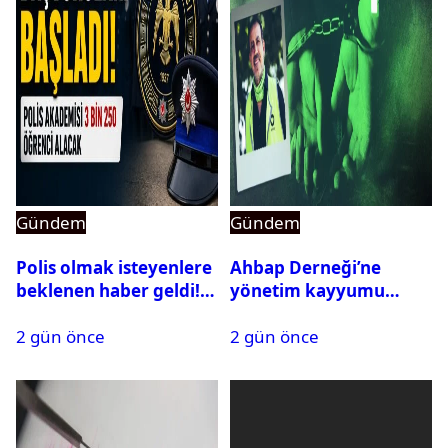
Gündem
Gündem
Polis olmak isteyenlere
Ahbap Derneği’ne
beklenen haber geldi!
yönetim kayyumu
PMYO başvuruları açıldı
atandı: Kapatma davası
2 gün önce
2 gün önce
açıldı