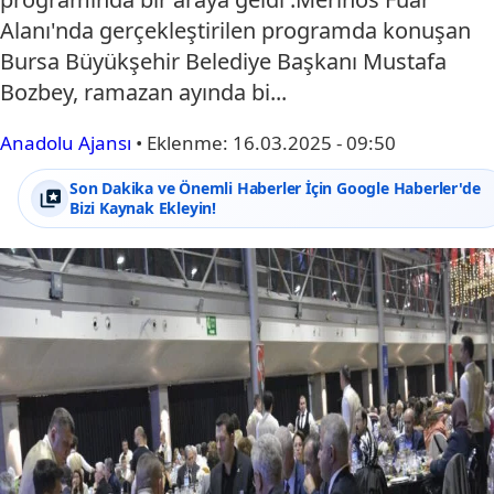
Alanı'nda gerçekleştirilen programda konuşan
Bursa Büyükşehir Belediye Başkanı Mustafa
Bozbey, ramazan ayında bi...
Anadolu Ajansı
•
Eklenme:
16.03.2025 - 09:50
Son Dakika ve Önemli Haberler İçin Google Haberler'de
Bizi Kaynak Ekleyin!