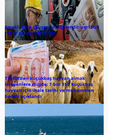
Emekli olup çalışanları ilgilendiriyor! SGK
rapor parası ödemiyor
TİGEM’den küçükbaş hayvan almak
isteyenlere müjde: 7 bin 350 küçükbaş
hayvan için ihale tarihi ve muhammen
bedeli açıklandı