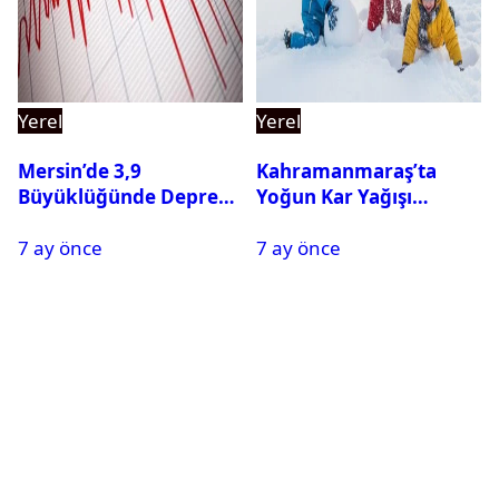
Yerel
Yerel
Mersin’de 3,9
Kahramanmaraş’ta
Büyüklüğünde Deprem
Yoğun Kar Yağışı
Oldu
Nedeniyle Okullar Yarın
7 ay önce
7 ay önce
Tatil