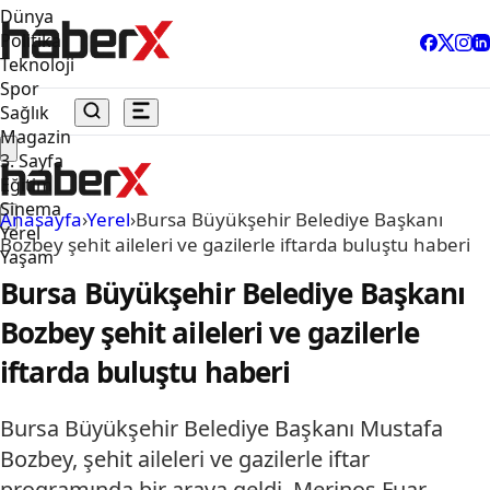
Dünya
Politika
Teknoloji
Spor
Sağlık
Magazin
3. Sayfa
Eğitim
Sinema
Anasayfa
›
Yerel
›
Bursa Büyükşehir Belediye Başkanı
Yerel
Bozbey şehit aileleri ve gazilerle iftarda buluştu haberi
Yaşam
Bursa Büyükşehir Belediye Başkanı
Bozbey şehit aileleri ve gazilerle
iftarda buluştu haberi
Bursa Büyükşehir Belediye Başkanı Mustafa
Bozbey, şehit aileleri ve gazilerle iftar
programında bir araya geldi .Merinos Fuar