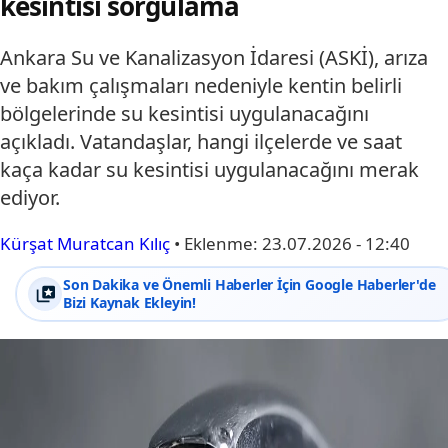
kesintisi sorgulama
Ankara Su ve Kanalizasyon İdaresi (ASKİ), arıza
ve bakım çalışmaları nedeniyle kentin belirli
bölgelerinde su kesintisi uygulanacağını
açıkladı. Vatandaşlar, hangi ilçelerde ve saat
kaça kadar su kesintisi uygulanacağını merak
ediyor.
Kürşat Muratcan Kılıç
•
Eklenme:
23.07.2026 - 12:40
Son Dakika ve Önemli Haberler İçin Google Haberler'de
Bizi Kaynak Ekleyin!