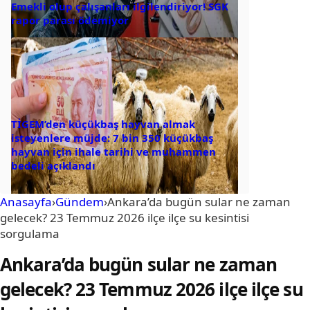
Emekli olup çalışanları ilgilendiriyor! SGK
rapor parası ödemiyor
TİGEM’den küçükbaş hayvan almak
isteyenlere müjde: 7 bin 350 küçükbaş
hayvan için ihale tarihi ve muhammen
bedeli açıklandı
Anasayfa
›
Gündem
›
Ankara’da bugün sular ne zaman
gelecek? 23 Temmuz 2026 ilçe ilçe su kesintisi
sorgulama
Ankara’da bugün sular ne zaman
gelecek? 23 Temmuz 2026 ilçe ilçe su