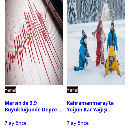
Yerel
Yerel
Mersin’de 3,9
Kahramanmaraş’ta
Büyüklüğünde Deprem
Yoğun Kar Yağışı
Oldu
Nedeniyle Okullar Yarın
7 ay önce
7 ay önce
Tatil