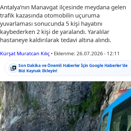
Antalya’nın Manavgat ilçesinde meydana gelen
trafik kazasında otomobilin uçuruma
yuvarlaması sonucunda 5 kişi hayatını
kaybederken 2 kişi de yaralandı. Yaralılar
hastaneye kaldırılarak tedavi altına alındı.
Kürşat Muratcan Kılıç
•
Eklenme:
26.07.2026 - 12:11
Son Dakika ve Önemli Haberler İçin Google Haberler'de
Bizi Kaynak Ekleyin!