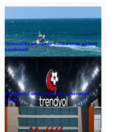
İstanbul’da bir ilçede daha denize girmek
yasaklandı
8 Ağustos Cumartesi günü oynanacak
maçlar