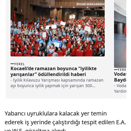
YEREL
Kocaeli’de ramazan boyunca “iyilikte
YEREL
Vodafon
yarışanlar” ödüllendirildi haberi
Baydöne
- İyilik Kılavuzu Yarışması kapsamında ramazan
oldu h
ayı boyunca iyilik yapmak için yarışan 300
- Vodafo
takımdan dereceye giren 21'ine törenle ödülleri
Yardımcı
verildi
yolculuk
sürdürür
kalkınma
Yabancı uyruklulara kalacak yer temin
devam e
ederek iş yerinde çalıştırdığı tespit edilen E.A.
ve W.E. gözaltına alındı.