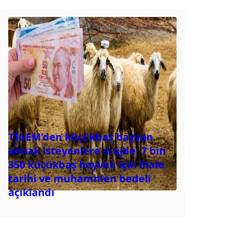
TİGEM’den küçükbaş hayvan
almak isteyenlere müjde: 7 bin
350 küçükbaş hayvan için ihale
tarihi ve muhammen bedeli
açıklandı