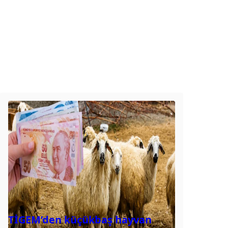
TİGEM’den küçükbaş hayvan