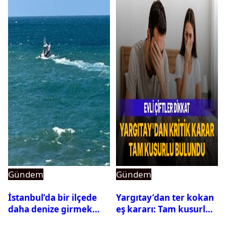
Gündem
Gündem
İstanbul’da bir ilçede
Yargıtay’dan ter kokan
daha denize girmek
eş kararı: Tam kusurlu
yasaklandı
bulundu