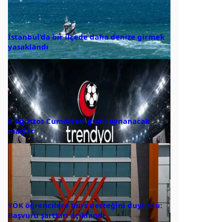
İstanbul’da bir ilçede daha denize girmek
yasaklandı
8 Ağustos Cumartesi günü oynanacak
maçlar
YÖK öğrencilere burs desteğini duyurdu:
Başvuru şartları açıklandı