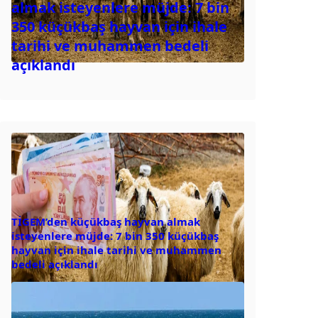
almak isteyenlere müjde: 7 bin
350 küçükbaş hayvan için ihale
tarihi ve muhammen bedeli
açıklandı
TİGEM’den küçükbaş hayvan almak
isteyenlere müjde: 7 bin 350 küçükbaş
hayvan için ihale tarihi ve muhammen
bedeli açıklandı