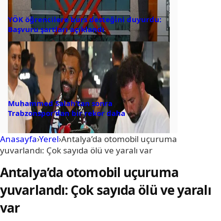
YÖK öğrencilere burs desteğini duyurdu:
Başvuru şartları açıklandı
Muhammed Salah’tan sonra
Trabzonspor’dan bir rekor daha
Anasayfa
›
Yerel
›
Antalya’da otomobil uçuruma
yuvarlandı: Çok sayıda ölü ve yaralı var
Antalya’da otomobil uçuruma
yuvarlandı: Çok sayıda ölü ve yaralı
var