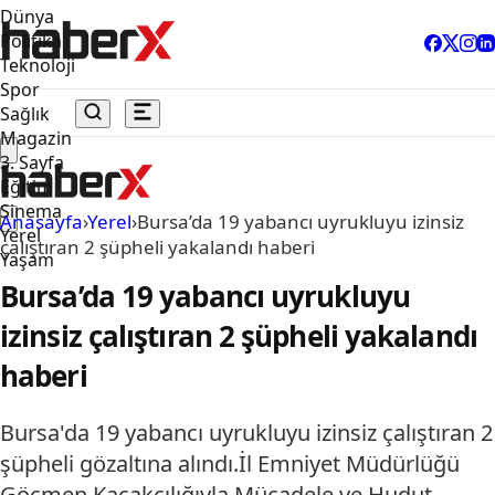
Dünya
Politika
Teknoloji
Spor
Sağlık
Magazin
3. Sayfa
Eğitim
Sinema
Anasayfa
›
Yerel
›
Bursa’da 19 yabancı uyrukluyu izinsiz
Yerel
çalıştıran 2 şüpheli yakalandı haberi
Yaşam
Bursa’da 19 yabancı uyrukluyu
izinsiz çalıştıran 2 şüpheli yakalandı
haberi
Bursa'da 19 yabancı uyrukluyu izinsiz çalıştıran 2
şüpheli gözaltına alındı.İl Emniyet Müdürlüğü
Göçmen Kaçakçılığıyla Mücadele ve Hudut