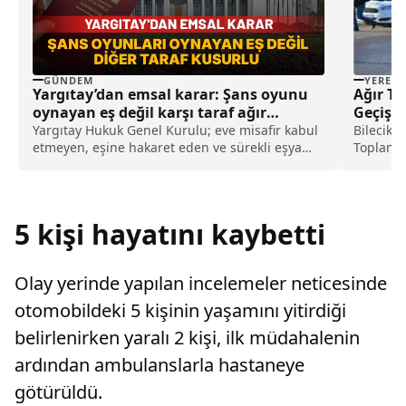
GÜNDEM
YEREL
Yargıtay’dan emsal karar: Şans oyunu
Ağır To
oynayan eş değil karşı taraf ağır
Geçişle
kusurlu sayıldı
Yargıtay Hukuk Genel Kurulu; eve misafir kabul
Bilecik V
etmeyen, eşine hakaret eden ve sürekli eşya
Toplantı
değiştirerek masraf çıkaran kadını ağır kusurlu
başkanlı
sayarak, kadının eşine tazminat ödemesine
karar verdi.
5 kişi hayatını kaybetti
Olay yerinde yapılan incelemeler neticesinde
otomobildeki 5 kişinin yaşamını yitirdiği
belirlenirken yaralı 2 kişi, ilk müdahalenin
ardından ambulanslarla hastaneye
götürüldü.