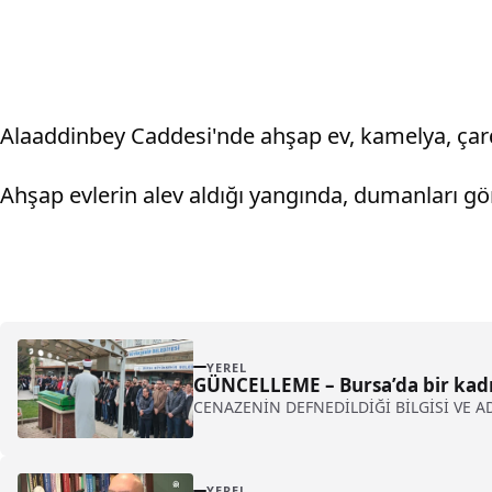
Alaaddinbey Caddesi'nde ahşap ev, kamelya, çarda
Ahşap evlerin alev aldığı yangında, dumanları göre
YEREL
GÜNCELLEME – Bursa’da bir kadın 
CENAZENİN DEFNEDİLDİĞİ BİLGİSİ VE A
YEREL