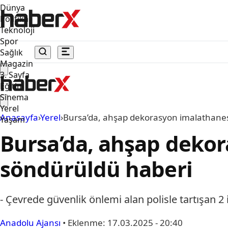
Dünya
Politika
Teknoloji
Spor
Sağlık
Magazin
3. Sayfa
Eğitim
Sinema
Yerel
Anasayfa
›
Yerel
›
Bursa’da, ahşap dekorasyon imalathanes
Yaşam
Bursa’da, ahşap deko
söndürüldü haberi
- Çevrede güvenlik önlemi alan polisle tartışan 2 i
Anadolu Ajansı
•
Eklenme:
17.03.2025 - 20:40