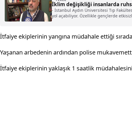
İklim değişikliği insanlarda ruhs
- İstanbul Aydın Üniversitesi Tıp Fakülte
yol açabiliyor. Özellikle gençlerde etkis
bu durumla baş etmede yetersizlik duyg
İtfaiye ekiplerinin yangına müdahale ettiği sırada,
Yaşanan arbedenin ardından polise mukavemette b
İtfaiye ekiplerinin yaklaşık 1 saatlik müdahales