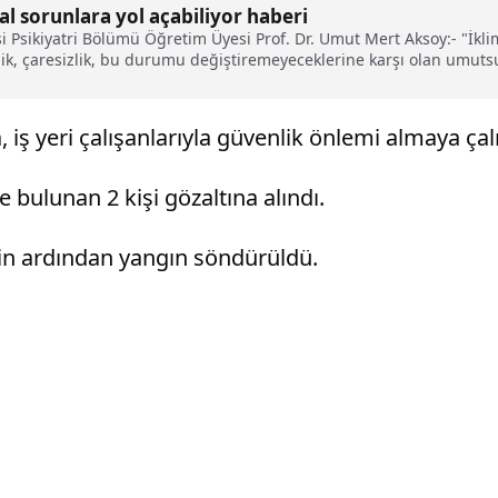
al sorunlara yol açabiliyor haberi
si Psikiyatri Bölümü Öğretim Üyesi Prof. Dr. Umut Mert Aksoy:- "İkli
izlik, çaresizlik, bu durumu değiştiremeyeceklerine karşı olan umut
ularına neden oluyor"
 iş yeri çalışanlarıyla güvenlik önlemi almaya çalı
ulunan 2 kişi gözaltına alındı.
inin ardından yangın söndürüldü.