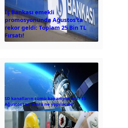
İş Bankası emekli
promosyonunda Ağustos’ta
rekor geldi: Toplam 25 Bin TL
Fırsatı!
SD kanalların tümü kapanıyor mu? 15
Ağustos’tan sonra ne yapılacak?