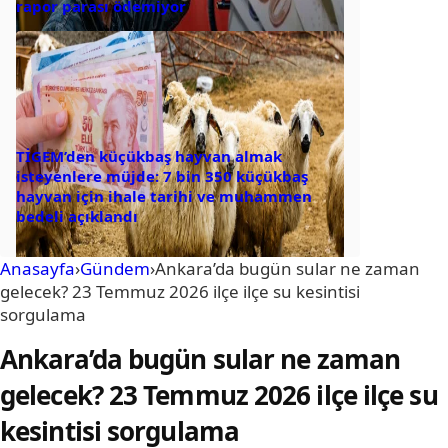
rapor parası ödemiyor
TİGEM’den küçükbaş hayvan almak
isteyenlere müjde: 7 bin 350 küçükbaş
hayvan için ihale tarihi ve muhammen
bedeli açıklandı
Anasayfa
›
Gündem
›
Ankara’da bugün sular ne zaman
gelecek? 23 Temmuz 2026 ilçe ilçe su kesintisi
sorgulama
Ankara’da bugün sular ne zaman
gelecek? 23 Temmuz 2026 ilçe ilçe su
kesintisi sorgulama