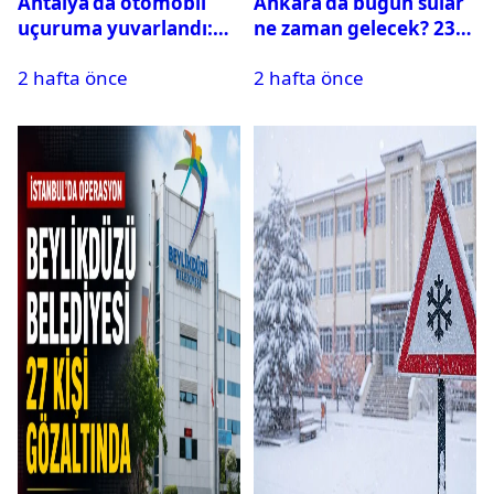
Antalya’da otomobil
Ankara’da bugün sular
uçuruma yuvarlandı:
ne zaman gelecek? 23
Çok sayıda ölü ve yaralı
Temmuz 2026 ilçe ilçe
2 hafta önce
2 hafta önce
var
su kesintisi sorgulama