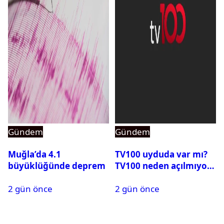
Gündem
Gündem
Muğla’da 4.1
TV100 uyduda var mı?
büyüklüğünde deprem
TV100 neden açılmıyor?
2 gün önce
2 gün önce