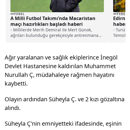
YEREL
YEREL
A Milli Futbol Takımı’nda Macaristan
Edirne 
maçı hazırlıkları başladı haberi
haberi
- Millilerde Merih Demiral ile Mert Günok,
- Turizm
ağrıları bulunduğu gerekçesiyle antrenmana
Temsilci
katılmadı
bölgeler
günübirli
süresinc
Ağır yaralanan ve sağlık ekiplerince İnegöl
Edirne'y
Derneği 
Devlet Hastanesine kaldırılan Muhammet
büyüktü
Nurullah Ç, müdahaleye rağmen hayatını
ton civar
kaybetti.
Olayın ardından Süheyla Ç. ve 2 kızı gözaltına
alındı.
Süheyla Ç'nin emniyetteki ifadesinde, eşinin