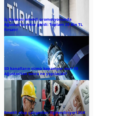
İş Bankası emekli promosyonunda
Ağustos’ta rekor geldi: Toplam 25 Bin TL
Fırsatı!
SD kanalların tümü kapanıyor mu? 15
Ağustos’tan sonra ne yapılacak?
Emekli olup çalışanları ilgilendiriyor! SGK