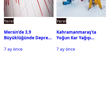
Yerel
Yerel
Mersin’de 3,9
Kahramanmaraş’ta
Büyüklüğünde Deprem
Yoğun Kar Yağışı
Oldu
Nedeniyle Okullar Yarın
7 ay önce
7 ay önce
Tatil