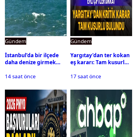
Gündem
Gündem
İstanbul’da bir ilçede
Yargıtay’dan ter kokan
daha denize girmek
eş kararı: Tam kusurlu
yasaklandı
bulundu
14 saat önce
17 saat önce