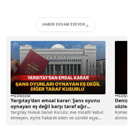
HABER DEVAM EDIYOR
GÜNDEM
GÜNDE
Yargıtay’dan emsal karar: Şans oyunu
Deniz G
oynayan eş değil karşı taraf ağır
sözler
kusurlu sayıldı
Yargıtay Hukuk Genel Kurulu; eve misafir kabul
Komedyen
etmeyen, eşine hakaret eden ve sürekli eşya
alınmas
değiştirerek masraf çıkaran kadını ağır kusurlu
Deniz Gö
sayarak, kadının eşine tazminat ödemesine
çıktı. İş