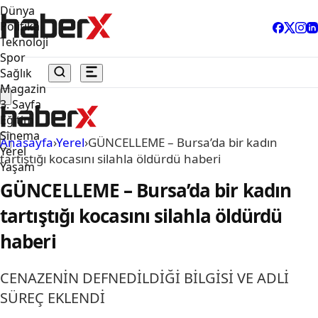
Dünya
Politika
Teknoloji
Spor
Sağlık
Magazin
3. Sayfa
Eğitim
Sinema
Anasayfa
›
Yerel
›
GÜNCELLEME – Bursa’da bir kadın
Yerel
tartıştığı kocasını silahla öldürdü haberi
Yaşam
GÜNCELLEME – Bursa’da bir kadın
tartıştığı kocasını silahla öldürdü
haberi
CENAZENİN DEFNEDİLDİĞİ BİLGİSİ VE ADLİ
SÜREÇ EKLENDİ