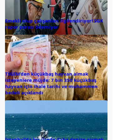
Emekli olup çalışanları ilgilendiriyor! SGK
rapor parası ödemiyor
TİGEM’den küçükbaş hayvan almak
isteyenlere müjde: 7 bin 350 küçükbaş
hayvan için ihale tarihi ve muhammen
bedeli açıklandı
İstanbul’da bir ilçede daha denize girmek