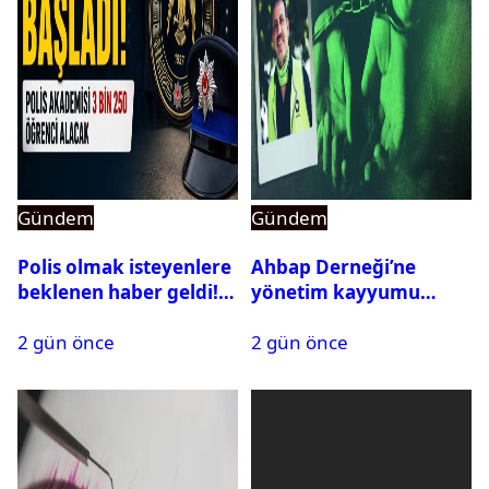
Gündem
Gündem
Polis olmak isteyenlere
Ahbap Derneği’ne
beklenen haber geldi!
yönetim kayyumu
PMYO başvuruları açıldı
atandı: Kapatma davası
2 gün önce
2 gün önce
açıldı