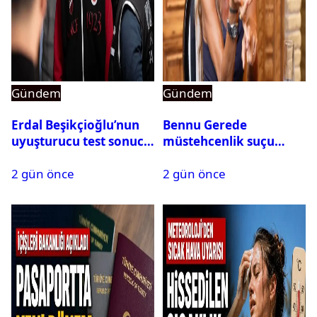
Gündem
Gündem
Erdal Beşikçioğlu’nun
Bennu Gerede
uyuşturucu test sonucu
müstehcenlik suçu
belli oldu
kapsamında gözaltına
2 gün önce
2 gün önce
alındı