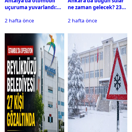
Antalya’da otomobil
Ankara’da bugün sular
uçuruma yuvarlandı:
ne zaman gelecek? 23
Çok sayıda ölü ve yaralı
Temmuz 2026 ilçe ilçe
2 hafta önce
2 hafta önce
var
su kesintisi sorgulama