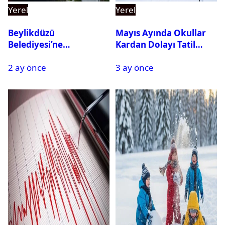
Yerel
Yerel
Beylikdüzü
Mayıs Ayında Okullar
Belediyesi’ne
Kardan Dolayı Tatil
Operasyon: 27 Kişi
Edildi
2 ay önce
3 ay önce
Gözaltına Alındı