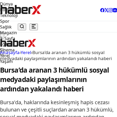
Dünya
Politika
Teknoloji
Spor
Sağlık
Magazin
3. Sayfa
Eğitim
Sinema
Anasayfa
›
Yerel
›
Bursa’da aranan 3 hükümlü sosyal
Yerel
medyadaki paylaşımlarının ardından yakalandı haberi
Yaşam
Bursa’da aranan 3 hükümlü sosyal
medyadaki paylaşımlarının
ardından yakalandı haberi
Bursa'da, haklarında kesinleşmiş hapis cezası
bulunan ve çeşitli suçlardan aranan 3 hükümlü,
sosyal medyadaki paylaşımlarının ardından