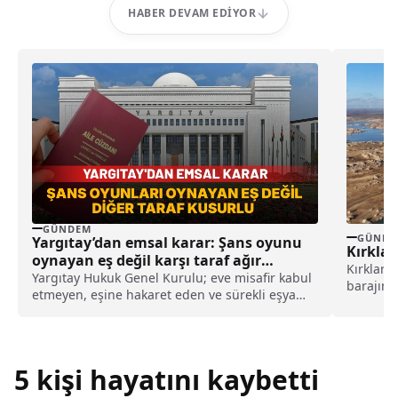
HABER DEVAM EDIYOR
GÜNDEM
GÜNDE
Yargıtay’dan emsal karar: Şans oyunu
Kırklar
oynayan eş değil karşı taraf ağır
Kırklarel
kusurlu sayıldı
Yargıtay Hukuk Genel Kurulu; eve misafir kabul
barajın 
etmeyen, eşine hakaret eden ve sürekli eşya
DSİ Edirn
değiştirerek masraf çıkaran kadını ağır kusurlu
sayarak, kadının eşine tazminat ödemesine
karar verdi.
5 kişi hayatını kaybetti