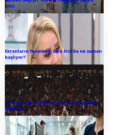
çıktı
Ekranların fenomeni Esra Erol’da ne zaman
başlıyor?
Galatasaray Villarreal maç bilet fiyatları
açıklandı