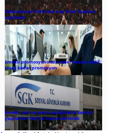
Galatasaray Villarreal maç bilet fiyatları
açıklandı
Emekli promosyonunda ezber bozan teklif:
Maaş kadar promosyon
Emekli, dul ve yetim aylığından kesinti
yapılanlar SGK’ya başvurabilecek