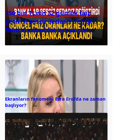
350 bin TL’nin 32 günlük faiz
getirisi sessiz sedasız değişti:
Güncel rakamlar oraya çıktı
Ekranların fenomeni Esra Erol’da ne zaman
başlıyor?