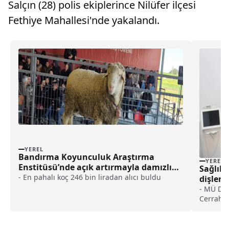
Salçın (28) polis ekiplerince Nilüfer ilçesi
Fethiye Mahallesi'nde yakalandı.
YEREL
Bandırma Koyunculuk Araştırma
YEREL
Enstitüsü’nde açık artırmayla damızlık
Sağlıkl
koç satışı yapıldı haberi
- En pahalı koç 246 bin liradan alıcı buldu
dişlerd
- MÜ Diş
Cerrahis
Gökhan 
lezyon 
gelmiyor