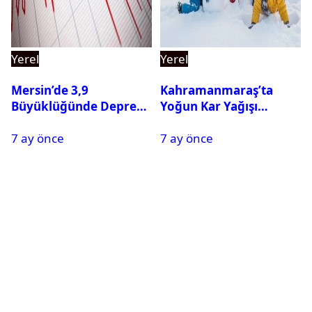
Yerel
Yerel
Mersin’de 3,9
Kahramanmaraş’ta
Büyüklüğünde Deprem
Yoğun Kar Yağışı
Oldu
Nedeniyle Okullar Yarın
7 ay önce
7 ay önce
Tatil