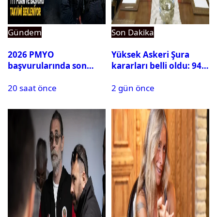
Gündem
Son Dakika
2026 PMYO
Yüksek Askeri Şura
başvurularında son
kararları belli oldu: 94
durum ne?
isim terfi etti
20 saat önce
2 gün önce