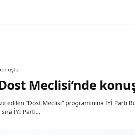
e konuştu
 ‘Dost Meclisi’nde konu
 edilen “Dost Meclisi” programınına İYİ Parti Burs
sıra İYİ Parti…