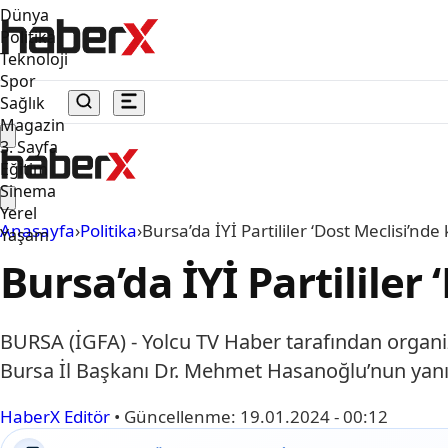
Dünya
Politika
Teknoloji
Spor
Sağlık
Magazin
3. Sayfa
Eğitim
Sinema
Yerel
Anasayfa
›
Politika
›
Bursa’da İYİ Partililer ‘Dost Meclisi’nd
Yaşam
Bursa’da İYİ Partililer
BURSA (İGFA) - Yolcu TV Haber tarafından organize
Bursa İl Başkanı Dr. Mehmet Hasanoğlu’nun yanı 
HaberX Editör
•
Güncellenme:
19.01.2024 - 00:12