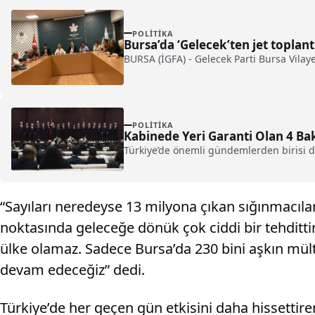
POLITIKA
Bursa’da ‘Gelecek’ten jet toplant
BURSA (İGFA) - Gelecek Parti Bursa Vilaye
POLITIKA
Kabinede Yeri Garanti Olan 4 Ba
Türkiye’de önemli gündemlerden birisi d
“Sayıları neredeyse 13 milyona çıkan sığınmacıl
noktasında geleceğe dönük çok ciddi bir tehditti
ülke olamaz. Sadece Bursa’da 230 bini aşkın mülte
devam edeceğiz” dedi.
Türkiye’de her geçen gün etkisini daha hissettir