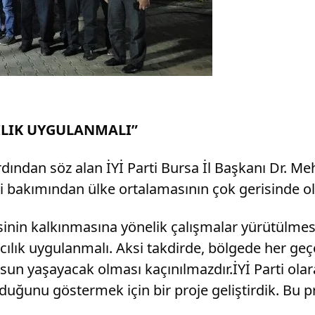
CILIK UYGULANMALI”
ardından söz alan İYİ Parti Bursa İl Başkanı Dr. M
eyi bakımından ülke ortalamasının çok gerisinde o
çesinin kalkınmasına yönelik çalışmalar yürütülm
mcılık uygulanmalı. Aksi takdirde, bölgede her g
un yaşayacak olması kaçınılmazdır.İYİ Parti ola
uğunu göstermek için bir proje geliştirdik. Bu p