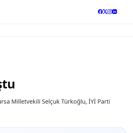
ştu
a Milletvekili Selçuk Türkoğlu, İYİ Parti