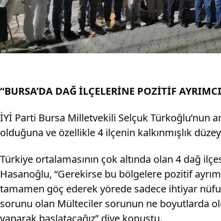
“BURSA’DA DAĞ İLÇELERİNE POZİTİF AYRIM
İYİ Parti Bursa Milletvekili Selçuk Türkoğlu’nun 
olduğuna ve özellikle 4 ilçenin kalkınmışlık düz
Türkiye ortalamasının çok altında olan 4 dağ il
Hasanoğlu, “Gerekirse bu bölgelere pozitif ayrı
tamamen göç ederek yörede sadece ihtiyar nüfus
sorunu olan Mülteciler sorunun ne boyutlarda old
yaparak başlatacağız” diye konuştu.