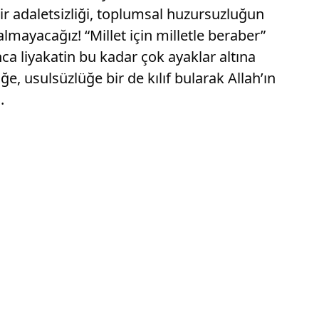
lir adaletsizliği, toplumsal huzursuzluğun
lmayacağız! “Millet için milletle beraber”
a liyakatin bu kadar çok ayaklar altına
e, usulsüzlüğe bir de kılıf bularak Allah’ın
.