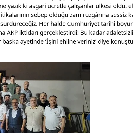
e yazık ki asgari ücretle çalışanlar ülkesi oldu. e
itikalarının sebep olduğu zam rüzgârına sessiz ka
sürdüreceğiz. Her halde Cumhuriyet tarihi boyunc
 AKP iktidarı gerçekleştirdi! Bu kadar adaletsizliğ
başka ayetinde ‘İşini ehline veriniz’ diye konuştu