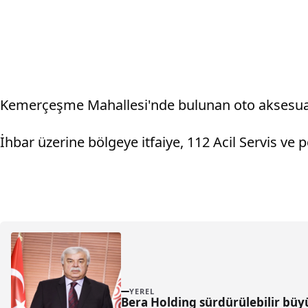
Kemerçeşme Mahallesi'nde bulunan oto aksesuar 
İhbar üzerine bölgeye itfaiye, 112 Acil Servis ve po
YEREL
Bera Holding sürdürülebilir büy