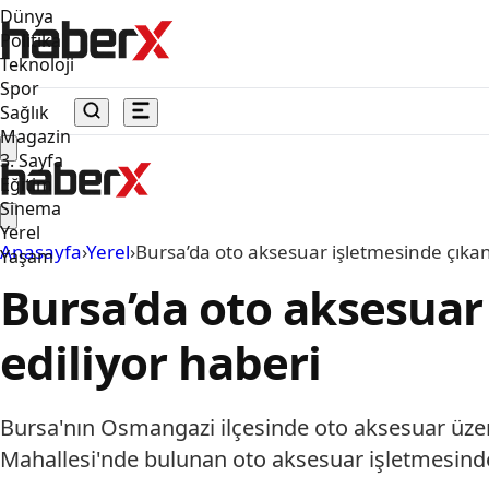
Dünya
Politika
Teknoloji
Spor
Sağlık
Magazin
3. Sayfa
Eğitim
Sinema
Yerel
Anasayfa
›
Yerel
›
Bursa’da oto aksesuar işletmesinde çıka
Yaşam
Bursa’da oto aksesua
ediliyor haberi
Bursa'nın Osmangazi ilçesinde oto aksesuar üzeri
Mahallesi'nde bulunan oto aksesuar işletmesinde 