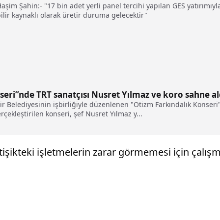
im Şahin:- "17 bin adet yerli panel tercihi yapılan GES yatırımıyla şi
bilir kaynaklı olarak üretir duruma gelecektir"
seri”nde TRT sanatçısı Nusret Yılmaz ve koro sahne al
 Belediyesinin işbirliğiyle düzenlenen "Otizm Farkındalık Konseri
ekleştirilen konseri, şef Nusret Yılmaz y...
bitişikteki işletmelerin zarar görmemesi için çalış